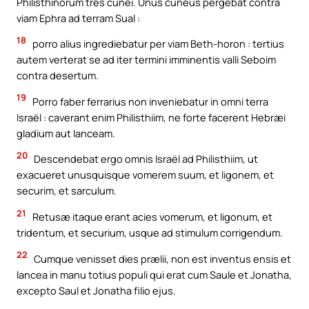
Philisthinorum tres cunei. Unus cuneus pergebat contra
viam Ephra ad terram Sual :
18
porro alius ingrediebatur per viam Beth-horon : tertius
autem verterat se ad iter termini imminentis valli Seboim
contra desertum.
19
Porro faber ferrarius non inveniebatur in omni terra
Israël : caverant enim Philisthiim, ne forte facerent Hebræi
gladium aut lanceam.
20
Descendebat ergo omnis Israël ad Philisthiim, ut
exacueret unusquisque vomerem suum, et ligonem, et
securim, et sarculum.
21
Retusæ itaque erant acies vomerum, et ligonum, et
tridentum, et securium, usque ad stimulum corrigendum.
22
Cumque venisset dies prælii, non est inventus ensis et
lancea in manu totius populi qui erat cum Saule et Jonatha,
excepto Saul et Jonatha filio ejus.