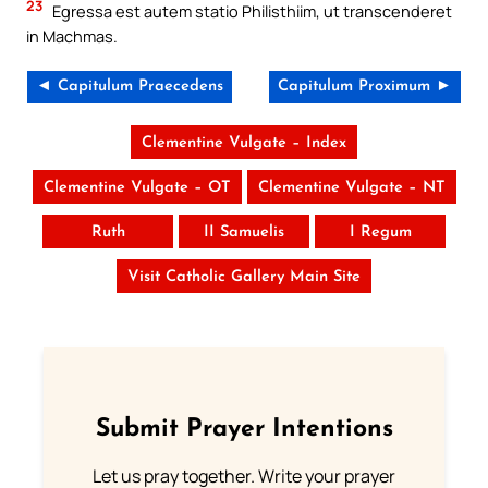
23
Egressa est autem statio Philisthiim, ut transcenderet
in Machmas.
◄ Capitulum Praecedens
Capitulum Proximum ►
Clementine Vulgate – Index
Clementine Vulgate – OT
Clementine Vulgate – NT
Ruth
II Samuelis
I Regum
Visit Catholic Gallery Main Site
Submit Prayer Intentions
Let us pray together. Write your prayer