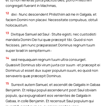
congregati fuerant in Machmas,
12
dixi : Nunc descendent Philisthiim ad me in Galgala, et
faciem Domini non placavi. Necessitate compulsus, obtuli
holocaustum.
13
Dixitque Samuel ad Saul : Stulte egisti, nec custodisti
mandata Domini Dei tui quæ præcepit tibi. Quod si non
fecisses, jam nunc præparasset Dominus regnum tuum
super Israël in sempiternum :
14
sed nequaquam regnum tuum ultra consurget.
Quæsivit Dominus sibi virum juxta cor suum : et præcepit ei
Dominus ut esset dux super populum suum, eo quod non
servaveris quæ præcepit Dominus.
15
Surrexit autem Samuel, et ascendit de Galgalis in Gabaa
Benjamin. Et reliqui populi ascenderunt post Saul obviam
populo, qui expugnabant eos venientes de Galgala in
Gabaa, in colle Benjamin. Et recensuit Saul populum qui