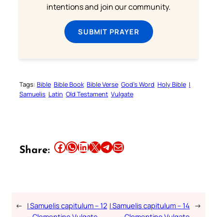
intentions and join our community.
SUBMIT PRAYER
Tags:
Bible
Bible Book
Bible Verse
God’s Word
Holy Bible
I
Samuelis
Latin
Old Testament
Vulgate
Share this article on Facebook
Share this article on WhatsApp
Share this article on LinkedIn
Share this article on X
Share this article on Telegram
Email this Article
Share:
←
I Samuelis capitulum – 12
I Samuelis capitulum – 14
→
– Clementine Vulgate
– Clementine Vulgate