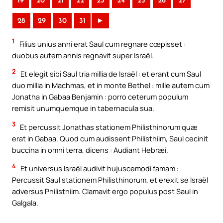
19
20
21
22
23
24
25
26
27
28
29
30
31
►
1
Filius unius anni erat Saul cum regnare cœpisset :
duobus autem annis regnavit super Israël.
2
Et elegit sibi Saul tria millia de Israël : et erant cum Saul
duo millia in Machmas, et in monte Bethel : mille autem cum
Jonatha in Gabaa Benjamin : porro ceterum populum
remisit unumquemque in tabernacula sua.
3
Et percussit Jonathas stationem Philisthinorum quæ
erat in Gabaa. Quod cum audissent Philisthiim, Saul cecinit
buccina in omni terra, dicens : Audiant Hebræi.
4
Et universus Israël audivit hujuscemodi famam :
Percussit Saul stationem Philisthinorum, et erexit se Israël
adversus Philisthiim. Clamavit ergo populus post Saul in
Galgala.