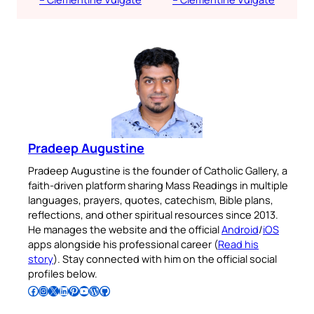
Pradeep Augustine
Pradeep Augustine is the founder of Catholic Gallery, a
faith-driven platform sharing Mass Readings in multiple
languages, prayers, quotes, catechism, Bible plans,
reflections, and other spiritual resources since 2013.
He manages the website and the official
Android
/
iOS
apps alongside his professional career (
Read his
story
). Stay connected with him on the official social
profiles below.
Follow Pradeep on Facebook
Follow Pradeep on Instagram
Follow Pradeep on X
Follow Pradeep on LinkedIn
Follow Pradeep on Pinterest
Subscribe to Pradeep’s Youtube Channel
Follow Pradeep on WordPress
Follow Pradeep on GitHub