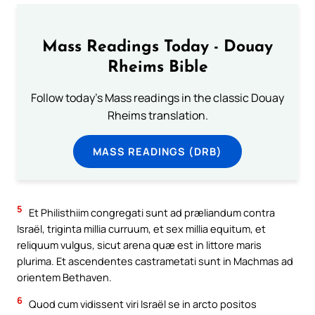
Mass Readings Today - Douay
Rheims Bible
Follow today's Mass readings in the classic Douay
Rheims translation.
MASS READINGS (DRB)
5
Et Philisthiim congregati sunt ad præliandum contra
Israël, triginta millia curruum, et sex millia equitum, et
reliquum vulgus, sicut arena quæ est in littore maris
plurima. Et ascendentes castrametati sunt in Machmas ad
orientem Bethaven.
6
Quod cum vidissent viri Israël se in arcto positos