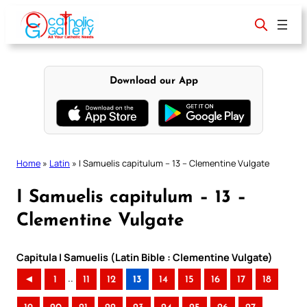
Skip
to
content
Download our App
Home
»
Latin
»
I Samuelis capitulum – 13 – Clementine Vulgate
I Samuelis capitulum – 13 –
Clementine Vulgate
Capitula I Samuelis (Latin Bible : Clementine Vulgate)
..
◄
1
11
12
13
14
15
16
17
18