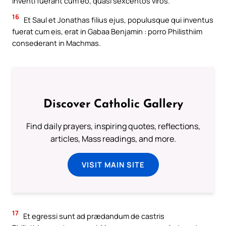
inventi fuerant cum eo, quasi sexcentos viros.
16
Et Saul et Jonathas filius ejus, populusque qui inventus
fuerat cum eis, erat in Gabaa Benjamin : porro Philisthiim
consederant in Machmas.
Discover Catholic Gallery
Find daily prayers, inspiring quotes, reflections,
articles, Mass readings, and more.
VISIT MAIN SITE
17
Et egressi sunt ad prædandum de castris