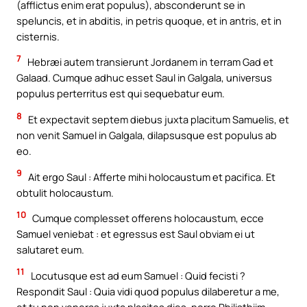
(afflictus enim erat populus), absconderunt se in
speluncis, et in abditis, in petris quoque, et in antris, et in
cisternis.
7
Hebræi autem transierunt Jordanem in terram Gad et
Galaad. Cumque adhuc esset Saul in Galgala, universus
populus perterritus est qui sequebatur eum.
8
Et expectavit septem diebus juxta placitum Samuelis, et
non venit Samuel in Galgala, dilapsusque est populus ab
eo.
9
Ait ergo Saul : Afferte mihi holocaustum et pacifica. Et
obtulit holocaustum.
10
Cumque complesset offerens holocaustum, ecce
Samuel veniebat : et egressus est Saul obviam ei ut
salutaret eum.
11
Locutusque est ad eum Samuel : Quid fecisti ?
Respondit Saul : Quia vidi quod populus dilaberetur a me,
et tu non veneras juxta placitos dies, porro Philisthiim