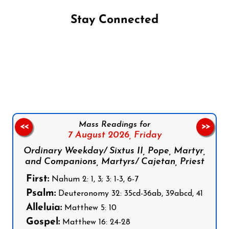
Stay Connected
Follow us on Facebook
Follow us on Instagram
Follow us on X
Subscribe to our YouTube Channel
Follow us on WhatsApp
Mass Readings for
<<
>>
7 August 2026,
Friday
Ordinary Weekday/ Sixtus II, Pope, Martyr,
and Companions, Martyrs/ Cajetan, Priest
First:
Nahum 2: 1, 3; 3: 1-3, 6-7
Psalm:
Deuteronomy 32: 35cd-36ab, 39abcd, 41
Alleluia:
Matthew 5: 10
Gospel:
Matthew 16: 24-28