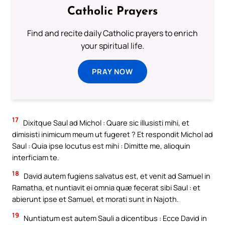
Catholic Prayers
Find and recite daily Catholic prayers to enrich
your spiritual life.
PRAY NOW
17
Dixitque Saul ad Michol : Quare sic illusisti mihi, et
dimisisti inimicum meum ut fugeret ? Et respondit Michol ad
Saul : Quia ipse locutus est mihi : Dimitte me, alioquin
interficiam te.
18
David autem fugiens salvatus est, et venit ad Samuel in
Ramatha, et nuntiavit ei omnia quæ fecerat sibi Saul : et
abierunt ipse et Samuel, et morati sunt in Najoth.
19
Nuntiatum est autem Sauli a dicentibus : Ecce David in