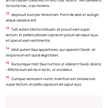
te nocte hac, cras morieris :
12
deposuit eum per fenestram. Porro ille abiit et aufugit,
atque salvatus est.
13
Tulit autem Michol statuam, et posuit eam super
lectum, et pellem pilosam caprarum posuit ad caput ejus,
et operuit eam vestimentis.
14
Misit autem Saul apparitores, qui raperent David : et
responsum est quod ægrotaret.
15
Rursumque misit Saul nuntios ut viderent David, dicens
: Afferte eum ad me in lecto, ut occidatur.
16
Cumque venissent nuntii, inventum est simulacrum
super lectum, et pellis caprarum ad caput ejus.