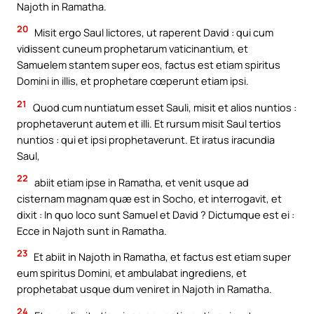
Najoth in Ramatha.
20
Misit ergo Saul lictores, ut raperent David : qui cum
vidissent cuneum prophetarum vaticinantium, et
Samuelem stantem super eos, factus est etiam spiritus
Domini in illis, et prophetare cœperunt etiam ipsi.
21
Quod cum nuntiatum esset Sauli, misit et alios nuntios :
prophetaverunt autem et illi. Et rursum misit Saul tertios
nuntios : qui et ipsi prophetaverunt. Et iratus iracundia
Saul,
22
abiit etiam ipse in Ramatha, et venit usque ad
cisternam magnam quæ est in Socho, et interrogavit, et
dixit : In quo loco sunt Samuel et David ? Dictumque est ei :
Ecce in Najoth sunt in Ramatha.
23
Et abiit in Najoth in Ramatha, et factus est etiam super
eum spiritus Domini, et ambulabat ingrediens, et
prophetabat usque dum veniret in Najoth in Ramatha.
24