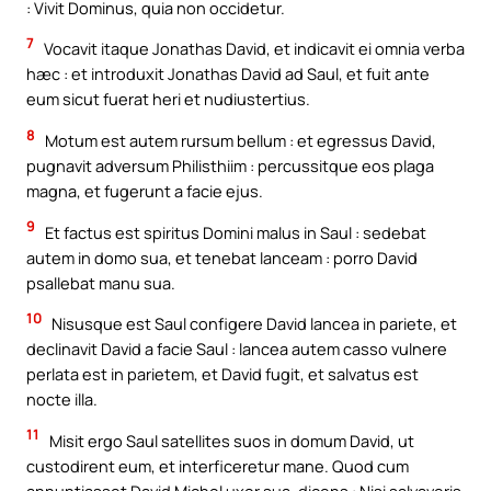
: Vivit Dominus, quia non occidetur.
7
Vocavit itaque Jonathas David, et indicavit ei omnia verba
hæc : et introduxit Jonathas David ad Saul, et fuit ante
eum sicut fuerat heri et nudiustertius.
8
Motum est autem rursum bellum : et egressus David,
pugnavit adversum Philisthiim : percussitque eos plaga
magna, et fugerunt a facie ejus.
9
Et factus est spiritus Domini malus in Saul : sedebat
autem in domo sua, et tenebat lanceam : porro David
psallebat manu sua.
10
Nisusque est Saul configere David lancea in pariete, et
declinavit David a facie Saul : lancea autem casso vulnere
perlata est in parietem, et David fugit, et salvatus est
nocte illa.
11
Misit ergo Saul satellites suos in domum David, ut
custodirent eum, et interficeretur mane. Quod cum
annuntiasset David Michol uxor sua, dicens : Nisi salvaveris