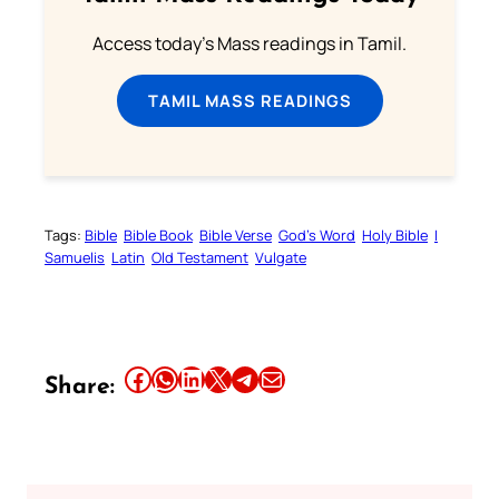
Access today's Mass readings in Tamil.
TAMIL MASS READINGS
Tags:
Bible
Bible Book
Bible Verse
God’s Word
Holy Bible
I
Samuelis
Latin
Old Testament
Vulgate
Share this article on Facebook
Share this article on WhatsApp
Share this article on LinkedIn
Share this article on X
Share this article on Telegram
Email this Article
Share: