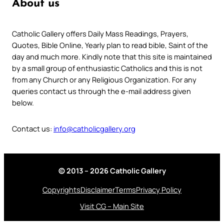
About us
Catholic Gallery offers Daily Mass Readings, Prayers,
Quotes, Bible Online, Yearly plan to read bible, Saint of the
day and much more. Kindly note that this site is maintained
by a small group of enthusiastic Catholics and this is not
from any Church or any Religious Organization. For any
queries contact us through the e-mail address given
below.
Contact us:
info@catholicgallery.org
© 2013 – 2026 Catholic Gallery
Copyrights
Disclaimer
Terms
Privacy Policy
Visit CG – Main Site