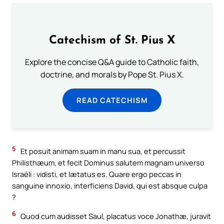
Catechism of St. Pius X
Explore the concise Q&A guide to Catholic faith,
doctrine, and morals by Pope St. Pius X.
READ CATECHISM
5
Et posuit animam suam in manu sua, et percussit
Philisthæum, et fecit Dominus salutem magnam universo
Israëli : vidisti, et lætatus es. Quare ergo peccas in
sanguine innoxio, interficiens David, qui est absque culpa
?
6
Quod cum audisset Saul, placatus voce Jonathæ, juravit