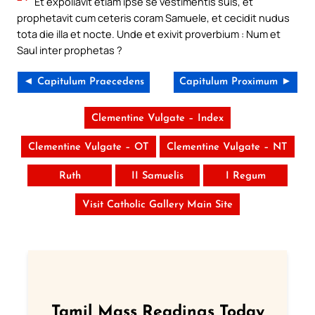
Et expoliavit etiam ipse se vestimentis suis, et
prophetavit cum ceteris coram Samuele, et cecidit nudus
tota die illa et nocte. Unde et exivit proverbium : Num et
Saul inter prophetas ?
◄ Capitulum Praecedens
Capitulum Proximum ►
Clementine Vulgate – Index
Clementine Vulgate – OT
Clementine Vulgate – NT
Ruth
II Samuelis
I Regum
Visit Catholic Gallery Main Site
Tamil Mass Readings Today