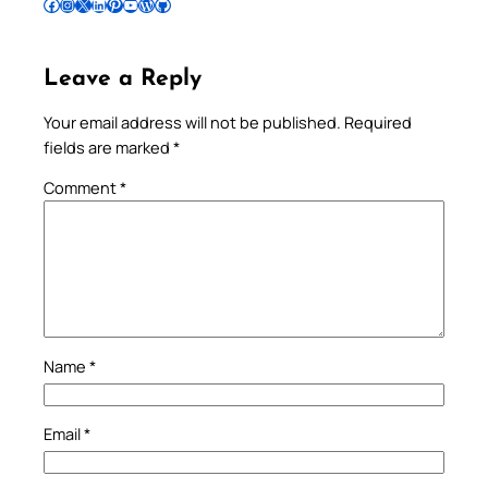
Follow Pradeep on Facebook
Follow Pradeep on Instagram
Follow Pradeep on X
Follow Pradeep on LinkedIn
Follow Pradeep on Pinterest
Subscribe to Pradeep’s Youtube Channel
Follow Pradeep on WordPress
Follow Pradeep on GitHub
Leave a Reply
Your email address will not be published.
Required
fields are marked
*
Comment
*
Name
*
Email
*