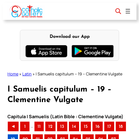
Skip
to
content
Download our App
Home
»
Latin
»
I Samuelis capitulum – 19 – Clementine Vulgate
I Samuelis capitulum – 19 –
Clementine Vulgate
Capitula I Samuelis (Latin Bible : Clementine Vulgate)
..
◄
1
11
12
13
14
15
16
17
18