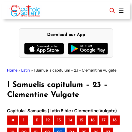
Skip
to
content
Download our App
Home
»
Latin
»
I Samuelis capitulum – 23 – Clementine Vulgate
I Samuelis capitulum – 23 –
Clementine Vulgate
Capitula I Samuelis (Latin Bible : Clementine Vulgate)
..
◄
1
11
12
13
14
15
16
17
18