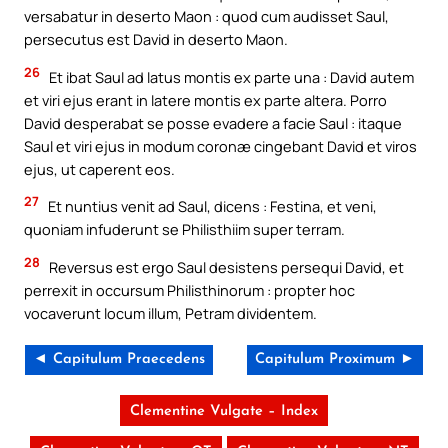
versabatur in deserto Maon : quod cum audisset Saul,
persecutus est David in deserto Maon.
26
Et ibat Saul ad latus montis ex parte una : David autem
et viri ejus erant in latere montis ex parte altera. Porro
David desperabat se posse evadere a facie Saul : itaque
Saul et viri ejus in modum coronæ cingebant David et viros
ejus, ut caperent eos.
27
Et nuntius venit ad Saul, dicens : Festina, et veni,
quoniam infuderunt se Philisthiim super terram.
28
Reversus est ergo Saul desistens persequi David, et
perrexit in occursum Philisthinorum : propter hoc
vocaverunt locum illum, Petram dividentem.
◄ Capitulum Praecedens
Capitulum Proximum ►
Clementine Vulgate – Index