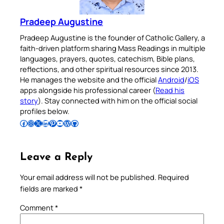
Pradeep Augustine
Pradeep Augustine is the founder of Catholic Gallery, a
faith-driven platform sharing Mass Readings in multiple
languages, prayers, quotes, catechism, Bible plans,
reflections, and other spiritual resources since 2013.
He manages the website and the official
Android
/
iOS
apps alongside his professional career (
Read his
story
). Stay connected with him on the official social
profiles below.
Follow Pradeep on Facebook
Follow Pradeep on Instagram
Follow Pradeep on X
Follow Pradeep on LinkedIn
Follow Pradeep on Pinterest
Subscribe to Pradeep’s Youtube Channel
Follow Pradeep on WordPress
Follow Pradeep on GitHub
Leave a Reply
Your email address will not be published.
Required
fields are marked
*
Comment
*