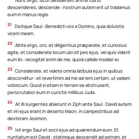
Nunc ergo, sicut desideravit anima tua ut
descenderes, descende : nostrum autem erit ut tradamus
eum in manus regis.
21
Dixitque Saul : Benedicti vos a Domino, quia doluistis
vicem meam.
22
Abite ergo, oro, et diligentius præparate, et curiosius
agite, et considerate locum ubi sit pes ejus, vel quis viderit
eum ibi : recogitat enim de me, quod callide insidier ei.
23
Considerate, et videte omnia latibula ejus in quibus
absconditur : et revertimini ad me ad rem certam, ut vadam
vobiscum. Quod si etiam in terram se abstruserit,
perscrutabor eum in cunctis millibus Juda.
24
At illi surgentes abierunt in Ziph ante Saul : David autem
et viri ejus erant in deserto Maon, in campestribus ad
dexteram Jesimon.
25
Ivit ergo Saul et socii ejus ad quærendum eum. Et
nuntiatum est David : statimque descendit ad petram, et