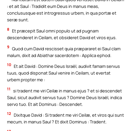
: et ait Saul : Tradidit eum Deus in manus meas,
conclususque est introgressus urbem, in qua portæ et
seræ sunt.
8
Et præcepit Saul omni populo ut ad pugnam
descenderet in Ceilam, et obsideret David et viros ejus.
9
Quod cum David rescisset quia præpararet ei Saul clam
malum, dixit ad Abiathar sacerdotem : Applica ephod.
10
Et ait David : Domine Deus Israël, audivit famam servus
tuus, quod disponat Saul venire in Ceilam, ut evertat
urbem propter me :
11
si tradent me viri Ceilæ in manus ejus ? et si descendet
Saul, sicut audivit servus tuus ? Domine Deus Israël, indica
servo tuo. Et ait Dominus : Descendet.
12
Dixitque David : Si tradent me viri Ceilæ, et viros qui sunt
mecum, in manus Saul ? Et dixit Dominus : Tradent.