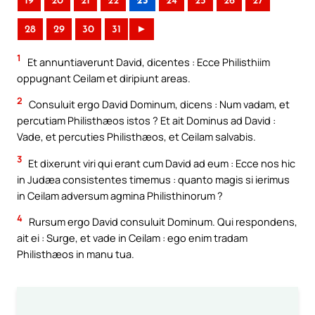
19
20
21
22
23
24
25
26
27
28
29
30
31
►
1
Et annuntiaverunt David, dicentes : Ecce Philisthiim
oppugnant Ceilam et diripiunt areas.
2
Consuluit ergo David Dominum, dicens : Num vadam, et
percutiam Philisthæos istos ? Et ait Dominus ad David :
Vade, et percuties Philisthæos, et Ceilam salvabis.
3
Et dixerunt viri qui erant cum David ad eum : Ecce nos hic
in Judæa consistentes timemus : quanto magis si ierimus
in Ceilam adversum agmina Philisthinorum ?
4
Rursum ergo David consuluit Dominum. Qui respondens,
ait ei : Surge, et vade in Ceilam : ego enim tradam
Philisthæos in manu tua.