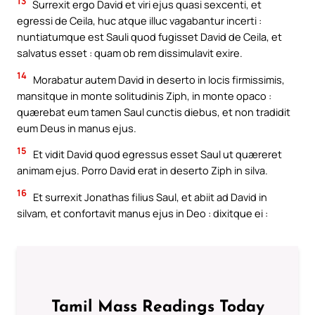
13
Surrexit ergo David et viri ejus quasi sexcenti, et
egressi de Ceila, huc atque illuc vagabantur incerti :
nuntiatumque est Sauli quod fugisset David de Ceila, et
salvatus esset : quam ob rem dissimulavit exire.
14
Morabatur autem David in deserto in locis firmissimis,
mansitque in monte solitudinis Ziph, in monte opaco :
quærebat eum tamen Saul cunctis diebus, et non tradidit
eum Deus in manus ejus.
15
Et vidit David quod egressus esset Saul ut quæreret
animam ejus. Porro David erat in deserto Ziph in silva.
16
Et surrexit Jonathas filius Saul, et abiit ad David in
silvam, et confortavit manus ejus in Deo : dixitque ei :
Tamil Mass Readings Today