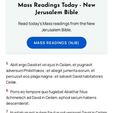
Mass Readings Today - New
Jerusalem Bible
Read today's Mass readings from the New
Jerusalem Bible.
MASS READINGS (NJB)
5
Abiit ergo David et viri ejus in Ceilam, et pugnavit
adversum Philisthæos : et abegit jumenta eorum, et
percussit eos plaga magna : et salvavit David habitatores
Ceilæ.
6
Porro eo tempore quo fugiebat Abiathar filius
Achimelech ad David in Ceilam, ephod secum habens
descenderat.
7
Nuntiatum est autem Sauli quod venisset David in Ceilam