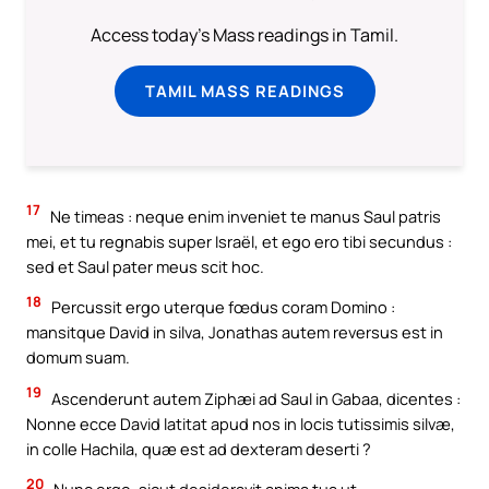
Access today's Mass readings in Tamil.
TAMIL MASS READINGS
17
Ne timeas : neque enim inveniet te manus Saul patris
mei, et tu regnabis super Israël, et ego ero tibi secundus :
sed et Saul pater meus scit hoc.
18
Percussit ergo uterque fœdus coram Domino :
mansitque David in silva, Jonathas autem reversus est in
domum suam.
19
Ascenderunt autem Ziphæi ad Saul in Gabaa, dicentes :
Nonne ecce David latitat apud nos in locis tutissimis silvæ,
in colle Hachila, quæ est ad dexteram deserti ?
20