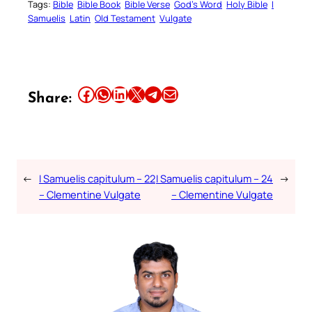
Tags:
Bible
Bible Book
Bible Verse
God’s Word
Holy Bible
I
Samuelis
Latin
Old Testament
Vulgate
Share this article on Facebook
Share this article on WhatsApp
Share this article on LinkedIn
Share this article on X
Share this article on Telegram
Email this Article
Share:
←
I Samuelis capitulum – 22
I Samuelis capitulum – 24
→
– Clementine Vulgate
– Clementine Vulgate