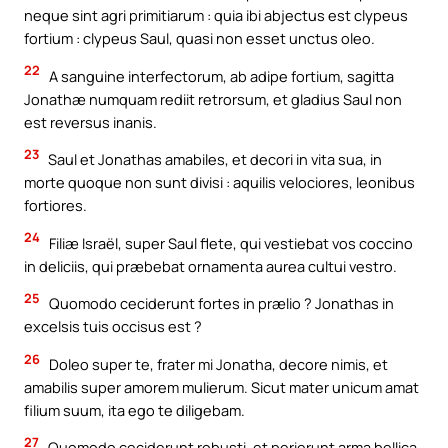
neque sint agri primitiarum : quia ibi abjectus est clypeus
fortium : clypeus Saul, quasi non esset unctus oleo.
22
A sanguine interfectorum, ab adipe fortium, sagitta
Jonathæ numquam rediit retrorsum, et gladius Saul non
est reversus inanis.
23
Saul et Jonathas amabiles, et decori in vita sua, in
morte quoque non sunt divisi : aquilis velociores, leonibus
fortiores.
24
Filiæ Israël, super Saul flete, qui vestiebat vos coccino
in deliciis, qui præbebat ornamenta aurea cultui vestro.
25
Quomodo ceciderunt fortes in prælio ? Jonathas in
excelsis tuis occisus est ?
26
Doleo super te, frater mi Jonatha, decore nimis, et
amabilis super amorem mulierum. Sicut mater unicum amat
filium suum, ita ego te diligebam.
27
Quomodo ceciderunt robusti, et perierunt arma bellica