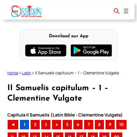
Skip
to
content
Download our App
Home
»
Latin
»
II Samuelis capitulum – 1 – Clementine Vulgate
II Samuelis capitulum – 1 –
Clementine Vulgate
Capitula II Samuelis (Latin Bible : Clementine Vulgate)
◄
1
2
3
4
5
6
7
8
9
10