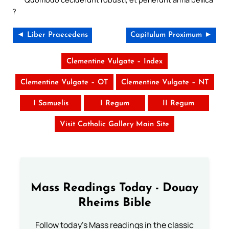
?
◄ Liber Praecedens
Capitulum Proximum ►
Clementine Vulgate – Index
Clementine Vulgate – OT
Clementine Vulgate – NT
I Samuelis
I Regum
II Regum
Visit Catholic Gallery Main Site
Mass Readings Today - Douay
Rheims Bible
Follow today's Mass readings in the classic