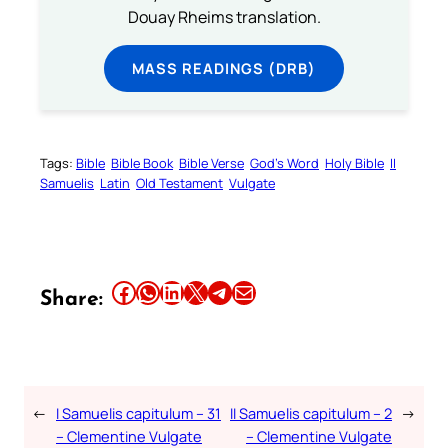
Douay Rheims translation.
MASS READINGS (DRB)
Tags:
Bible
Bible Book
Bible Verse
God’s Word
Holy Bible
II
Samuelis
Latin
Old Testament
Vulgate
Share this article on Facebook
Share this article on WhatsApp
Share this article on LinkedIn
Share this article on X
Share this article on Telegram
Email this Article
Share:
←
I Samuelis capitulum – 31
II Samuelis capitulum – 2
→
– Clementine Vulgate
– Clementine Vulgate