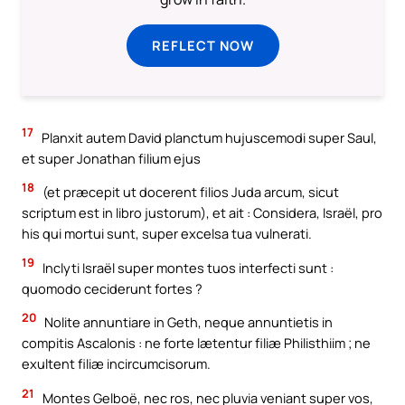
REFLECT NOW
17
Planxit autem David planctum hujuscemodi super Saul,
et super Jonathan filium ejus
18
(et præcepit ut docerent filios Juda arcum, sicut
scriptum est in libro justorum), et ait : Considera, Israël, pro
his qui mortui sunt, super excelsa tua vulnerati.
19
Inclyti Israël super montes tuos interfecti sunt :
quomodo ceciderunt fortes ?
20
Nolite annuntiare in Geth, neque annuntietis in
compitis Ascalonis : ne forte lætentur filiæ Philisthiim ; ne
exultent filiæ incircumcisorum.
21
Montes Gelboë, nec ros, nec pluvia veniant super vos,