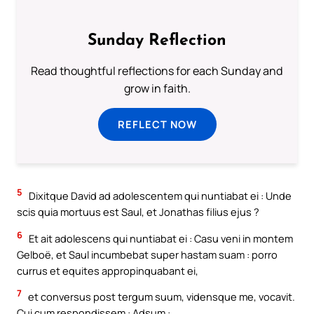
Sunday Reflection
Read thoughtful reflections for each Sunday and
grow in faith.
REFLECT NOW
5
Dixitque David ad adolescentem qui nuntiabat ei : Unde
scis quia mortuus est Saul, et Jonathas filius ejus ?
6
Et ait adolescens qui nuntiabat ei : Casu veni in montem
Gelboë, et Saul incumbebat super hastam suam : porro
currus et equites appropinquabant ei,
7
et conversus post tergum suum, vidensque me, vocavit.
Cui cum respondissem : Adsum :