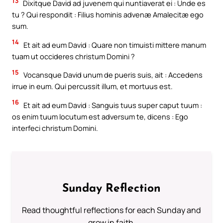
13
Dixitque David ad juvenem qui nuntiaverat ei : Unde es
tu ? Qui respondit : Filius hominis advenæ Amalecitæ ego
sum.
14
Et ait ad eum David : Quare non timuisti mittere manum
tuam ut occideres christum Domini ?
15
Vocansque David unum de pueris suis, ait : Accedens
irrue in eum. Qui percussit illum, et mortuus est.
16
Et ait ad eum David : Sanguis tuus super caput tuum :
os enim tuum locutum est adversum te, dicens : Ego
interfeci christum Domini.
Sunday Reflection
Read thoughtful reflections for each Sunday and
grow in faith.