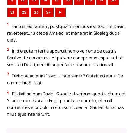
11
12
13
14
15
16
17
18
19
20
21
22
23
24
►
1
Factum est autem, postquam mortuus est Saul, ut David
reverteretur a cæde Amalec, et maneret in Siceleg duos
dies.
2
In die autem tertia apparuit homo veniens de castris
Saul veste conscissa, et pulvere conspersus caput : et ut
venit ad David, cecidit super faciem suam, et adoravit.
3
Dixitque ad eum David : Unde venis ? Qui ait ad eum : De
castris Israël fugi.
4
Et dixit ad eum David : Quod est verbum quod factum est
? indica mihi. Qui ait : Fugit populus ex prælio, et multi
corruentes e populo mortui sunt : sed et Saul et Jonathas
filius ejus interierunt.