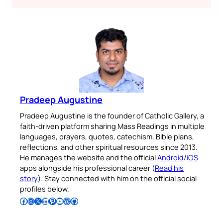
Pradeep Augustine
Pradeep Augustine is the founder of Catholic Gallery, a
faith-driven platform sharing Mass Readings in multiple
languages, prayers, quotes, catechism, Bible plans,
reflections, and other spiritual resources since 2013.
He manages the website and the official
Android
/
iOS
apps alongside his professional career (
Read his
story
). Stay connected with him on the official social
profiles below.
Follow Pradeep on Facebook
Follow Pradeep on Instagram
Follow Pradeep on X
Follow Pradeep on LinkedIn
Follow Pradeep on Pinterest
Subscribe to Pradeep’s Youtube Channel
Follow Pradeep on WordPress
Follow Pradeep on GitHub