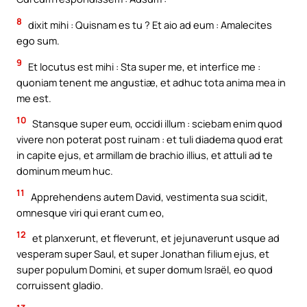
8
dixit mihi : Quisnam es tu ? Et aio ad eum : Amalecites
ego sum.
9
Et locutus est mihi : Sta super me, et interfice me :
quoniam tenent me angustiæ, et adhuc tota anima mea in
me est.
10
Stansque super eum, occidi illum : sciebam enim quod
vivere non poterat post ruinam : et tuli diadema quod erat
in capite ejus, et armillam de brachio illius, et attuli ad te
dominum meum huc.
11
Apprehendens autem David, vestimenta sua scidit,
omnesque viri qui erant cum eo,
12
et planxerunt, et fleverunt, et jejunaverunt usque ad
vesperam super Saul, et super Jonathan filium ejus, et
super populum Domini, et super domum Israël, eo quod
corruissent gladio.