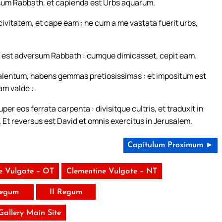
rsum Rabbath, et capienda est Urbs aquarum.
ivitatem, et cape eam : ne cum a me vastata fuerit urbs,
 est adversum Rabbath : cumque dimicasset, cepit eam.
 talentum, habens gemmas pretiosissimas : et impositum est
am valde :
r eos ferrata carpenta : divisitque cultris, et traduxit in
. Et reversus est David et omnis exercitus in Jerusalem.
Capitulum Proximum ►
e Vulgate – OT
Clementine Vulgate – NT
Regum
II Regum
 Gallery Main Site