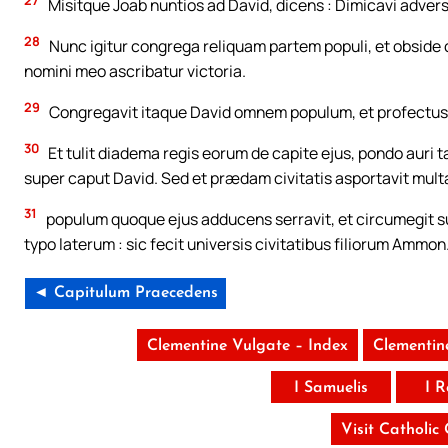
Misitque Joab nuntios ad David, dicens : Dimicavi adve
28
Nunc igitur congrega reliquam partem populi, et obside c
nomini meo ascribatur victoria.
29
Congregavit itaque David omnem populum, et profectus
30
Et tulit diadema regis eorum de capite ejus, pondo auri
super caput David. Sed et prædam civitatis asportavit mult
31
populum quoque ejus adducens serravit, et circumegit supe
typo laterum : sic fecit universis civitatibus filiorum Ammon
◄ Capitulum Praecedens
Clementine Vulgate – Index
Clementin
I Samuelis
I 
Visit Catholic