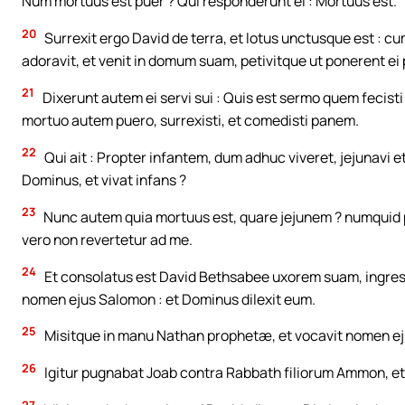
Num mortuus est puer ? Qui responderunt ei : Mortuus est.
20
Surrexit ergo David de terra, et lotus unctusque est : 
adoravit, et venit in domum suam, petivitque ut ponerent ei
21
Dixerunt autem ei servi sui : Quis est sermo quem fecisti 
mortuo autem puero, surrexisti, et comedisti panem.
22
Qui ait : Propter infantem, dum adhuc viveret, jejunavi et
Dominus, et vivat infans ?
23
Nunc autem quia mortuus est, quare jejunem ? numquid p
vero non revertetur ad me.
24
Et consolatus est David Bethsabee uxorem suam, ingress
nomen ejus Salomon : et Dominus dilexit eum.
25
Misitque in manu Nathan prophetæ, et vocavit nomen ej
26
Igitur pugnabat Joab contra Rabbath filiorum Ammon, e
27