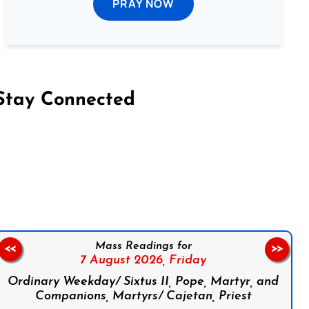
PRAY NOW
Stay Connected
on Facebook
Follow us on Instagram
Follow us on X
Subscribe to our YouTube Channel
Follow us on WhatsApp
Mass Readings for
<<
>>
7 August 2026,
Friday
Ordinary Weekday/ Sixtus II, Pope, Martyr, and
Companions, Martyrs/ Cajetan, Priest