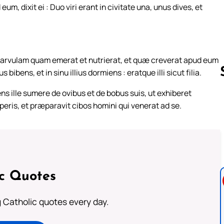
, dixit ei : Duo viri erant in civitate una, unus dives, et
arvulam quam emerat et nutrierat, et quæ creverat apud eum
 bibens, et in sinu illius dormiens : eratque illi sicut filia.
 ille sumere de ovibus et de bobus suis, ut exhiberet
auperis, et præparavit cibos homini qui venerat ad se.
Follow us 
ic Quotes
ng Catholic quotes every day.