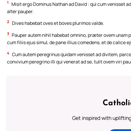
1
Misit ergo Dominus Nathan ad David : qui cum venisset ad eum
alter pauper.
2
Dives habebat oves et boves plurimos valde.
3
Pauper autem nihil habebat omnino, præter ovem unam p
cum filiis ejus simul, de pane illius comedens, et de calice ejus
4
Cum autem peregrinus quidam venisset ad divitem, parcens
convivium peregrino illi qui venerat ad se, tulit ovem viri p
Cathol
Get inspired with uplifti