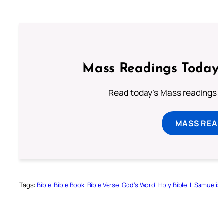
Mass Readings Today
Read today's Mass readings 
MASS REA
Tags:
Bible
Bible Book
Bible Verse
God’s Word
Holy Bible
II Samueli