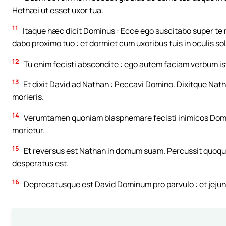
Hethæi ut esset uxor tua.
11
Itaque hæc dicit Dominus : Ecce ego suscitabo super te ma
dabo proximo tuo : et dormiet cum uxoribus tuis in oculis sol
12
Tu enim fecisti abscondite : ego autem faciam verbum ist
13
Et dixit David ad Nathan : Peccavi Domino. Dixitque Nat
morieris.
14
Verumtamen quoniam blasphemare fecisti inimicos Domini,
morietur.
15
Et reversus est Nathan in domum suam. Percussit quoqu
desperatus est.
16
Deprecatusque est David Dominum pro parvulo : et jejunav