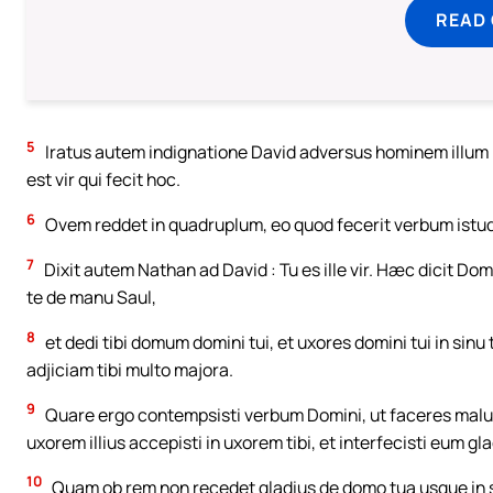
READ
5
Iratus autem indignatione David adversus hominem illum ni
est vir qui fecit hoc.
6
Ovem reddet in quadruplum, eo quod fecerit verbum istud,
7
Dixit autem Nathan ad David : Tu es ille vir. Hæc dicit Domi
te de manu Saul,
8
et dedi tibi domum domini tui, et uxores domini tui in sinu 
adjiciam tibi multo majora.
9
Quare ergo contempsisti verbum Domini, ut faceres malu
uxorem illius accepisti in uxorem tibi, et interfecisti eum g
10
Quam ob rem non recedet gladius de domo tua usque in 