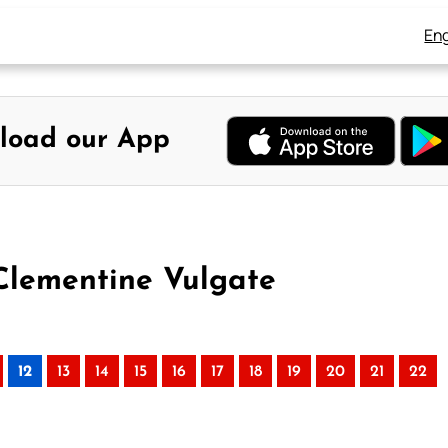
Eng
load our App
 Clementine Vulgate
12
13
14
15
16
17
18
19
20
21
22