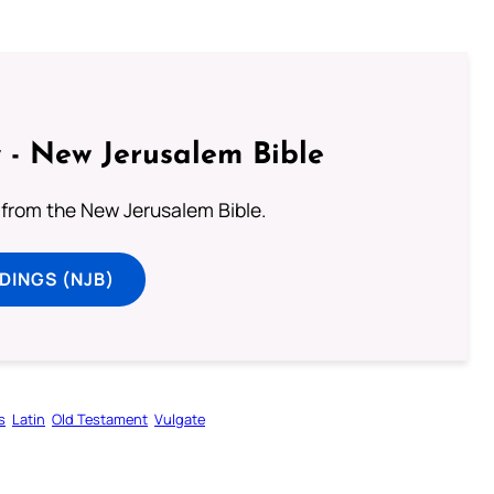
 - New Jerusalem Bible
from the New Jerusalem Bible.
DINGS (NJB)
s
Latin
Old Testament
Vulgate