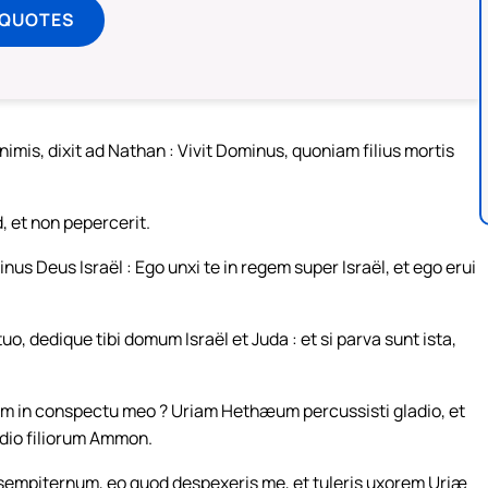
 QUOTES
mis, dixit ad Nathan : Vivit Dominus, quoniam filius mortis
 et non pepercerit.
nus Deus Israël : Ego unxi te in regem super Israël, et ego erui
tuo, dedique tibi domum Israël et Juda : et si parva sunt ista,
m in conspectu meo ? Uriam Hethæum percussisti gladio, et
ladio filiorum Ammon.
sempiternum, eo quod despexeris me, et tuleris uxorem Uriæ