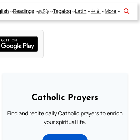
lish
Readings
தமிழ்
Tagalog
Latin
中文
More
Catholic Prayers
Find and recite daily Catholic prayers to enrich
your spiritual life.