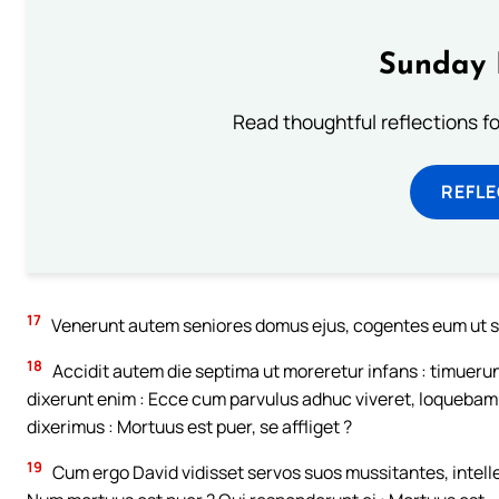
Sunday 
Read thoughtful reflections f
REFL
17
Venerunt autem seniores domus ejus, cogentes eum ut sur
18
Accidit autem die septima ut moreretur infans : timuerun
dixerunt enim : Ecce cum parvulus adhuc viveret, loquebam
dixerimus : Mortuus est puer, se affliget ?
19
Cum ergo David vidisset servos suos mussitantes, intelle