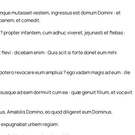
cumque mutasset vestem, ingressus est domum Domini : et
 panem, et comedit.
? propter infantem, cum adhuc viveret, jejunasti et flebas :
 flevi : dicebam enim : Quis scit si forte donet eum mihi
otero revocare eum amplius ? ego vadam magis ad eum : ille
usque ad eam dormivit cum ea : quæ genuit filium, et vocavit
us, Amabilis Domino, eo quod diligeret eum Dominus.
t expugnabat urbem regiam.