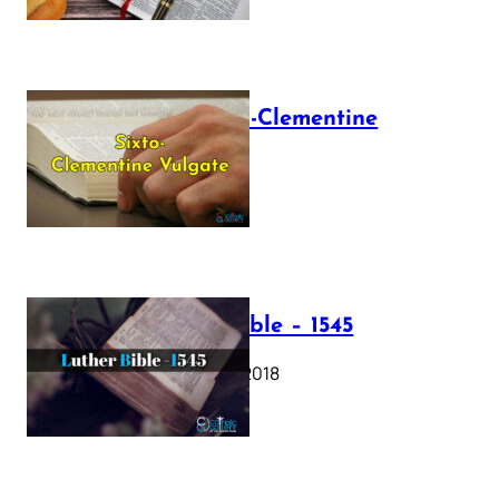
The Sixto-Clementine
Vulgate
July 12, 2025
Luther Bible – 1545
October 17, 2018