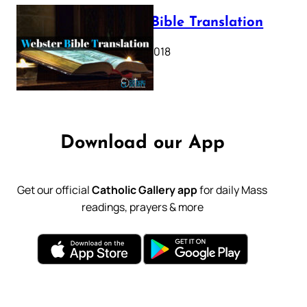
Webster Bible Translation
October 11, 2018
Download our App
Get our official
Catholic Gallery app
for daily Mass
readings, prayers & more