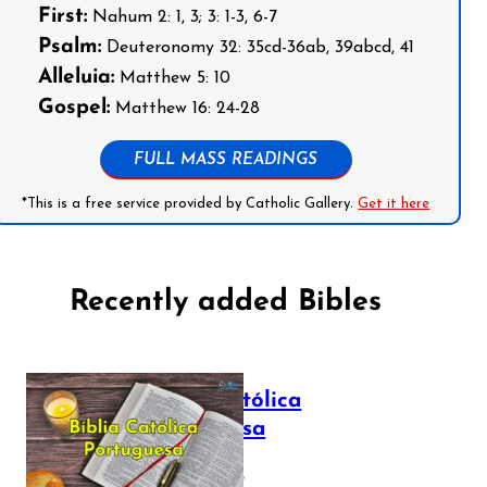
First:
Nahum 2: 1, 3; 3: 1-3, 6-7
Psalm:
Deuteronomy 32: 35cd-36ab, 39abcd, 41
Alleluia:
Matthew 5: 10
Gospel:
Matthew 16: 24-28
FULL MASS READINGS
*This is a free service provided by Catholic Gallery.
Get it here
Recently added Bibles
Bíblia Católica
Portuguesa
July 16, 2025