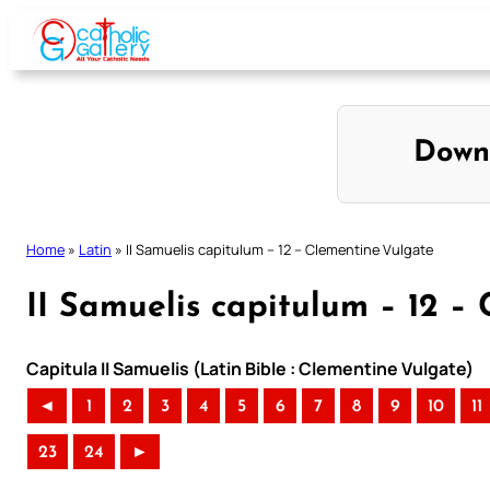
Skip
to
content
Down
Home
»
Latin
»
II Samuelis capitulum – 12 – Clementine Vulgate
II Samuelis capitulum – 12 –
Capitula II Samuelis (Latin Bible : Clementine Vulgate)
◄
1
2
3
4
5
6
7
8
9
10
11
23
24
►