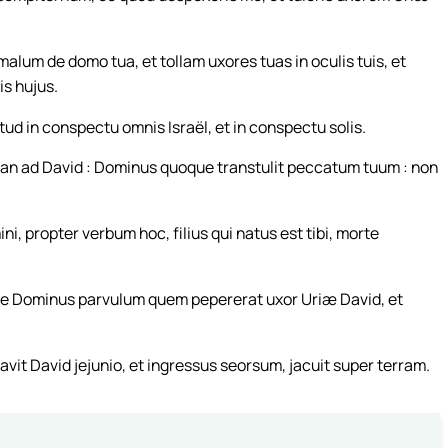
lum de domo tua, et tollam uxores tuas in oculis tuis, et
is hujus.
ud in conspectu omnis Israël, et in conspectu solis.
han ad David : Dominus quoque transtulit peccatum tuum : non
 propter verbum hoc, filius qui natus est tibi, morte
e Dominus parvulum quem pepererat uxor Uriæ David, et
it David jejunio, et ingressus seorsum, jacuit super terram.