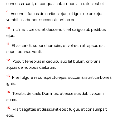
concussa sunt, et conquassata : quoniam iratus est eis.
9
Ascendit fumus de naribus ejus, et ignis de ore ejus
vorabit : carbones succensi sunt ab eo.
10
Inclinavit cælos, et descendit : et caligo sub pedibus
ejus.
11
Et ascendit super cherubim, et volavit : et lapsus est
super pennas venti.
12
Posuit tenebras in circuitu suo latibulum, cribrans
aquas de nubibus cælorum.
13
Præ fulgore in conspectu ejus, succensi sunt carbones
ignis.
14
Tonabit de cælo Dominus, et excelsus dabit vocem
suam.
15
Misit sagittas et dissipavit eos ; fulgur, et consumpsit
eos.