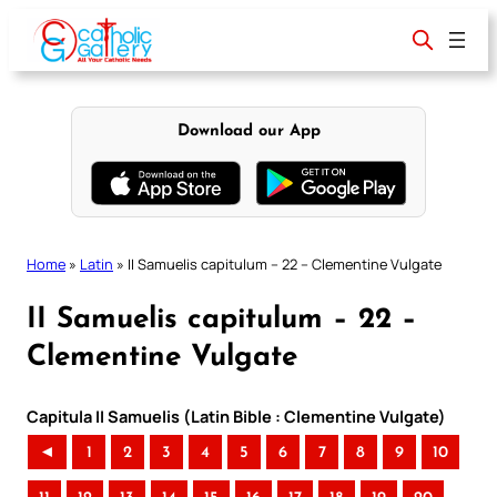
Skip
to
content
Download our App
Home
»
Latin
»
II Samuelis capitulum – 22 – Clementine Vulgate
II Samuelis capitulum – 22 –
Clementine Vulgate
Capitula II Samuelis (Latin Bible : Clementine Vulgate)
◄
1
2
3
4
5
6
7
8
9
10