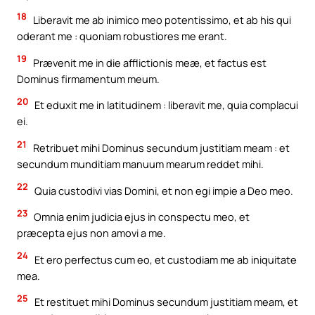
18
Liberavit me ab inimico meo potentissimo, et ab his qui
oderant me : quoniam robustiores me erant.
19
Prævenit me in die afflictionis meæ, et factus est
Dominus firmamentum meum.
20
Et eduxit me in latitudinem : liberavit me, quia complacui
ei.
21
Retribuet mihi Dominus secundum justitiam meam : et
secundum munditiam manuum mearum reddet mihi.
22
Quia custodivi vias Domini, et non egi impie a Deo meo.
23
Omnia enim judicia ejus in conspectu meo, et
præcepta ejus non amovi a me.
24
Et ero perfectus cum eo, et custodiam me ab iniquitate
mea.
25
Et restituet mihi Dominus secundum justitiam meam, et