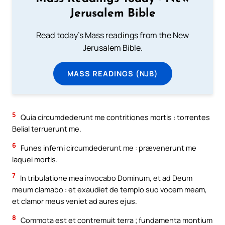
Jerusalem Bible
Read today's Mass readings from the New
Jerusalem Bible.
MASS READINGS (NJB)
5
Quia circumdederunt me contritiones mortis : torrentes
Belial terruerunt me.
6
Funes inferni circumdederunt me : prævenerunt me
laquei mortis.
7
In tribulatione mea invocabo Dominum, et ad Deum
meum clamabo : et exaudiet de templo suo vocem meam,
et clamor meus veniet ad aures ejus.
8
Commota est et contremuit terra ; fundamenta montium