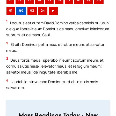
11
12
13
14
15
16
17
18
19
20
21
22
23
24
►
1
Locutus est autem David Domino verba carminis hujus in
die qua liberavit eum Dominus de manu omnium inimicorum
suorum, et de manu Saul.
2
Et ait : Dominus petra mea, et robur meum, et salvator
meus.
3
Deus fortis meus : sperabo in eum ; scutum meum, et
cornu salutis meæ : elevator meus, et refugium meum ;
salvator meus : de iniquitate liberabis me.
4
Laudabilem invocabo Dominum, et ab inimicis meis
salvus ero.
Mass Readings Today - New