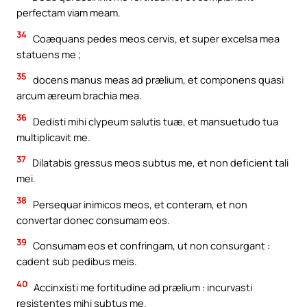
perfectam viam meam.
34
Coæquans pedes meos cervis, et super excelsa mea
statuens me ;
35
docens manus meas ad prælium, et componens quasi
arcum æreum brachia mea.
36
Dedisti mihi clypeum salutis tuæ, et mansuetudo tua
multiplicavit me.
37
Dilatabis gressus meos subtus me, et non deficient tali
mei.
38
Persequar inimicos meos, et conteram, et non
convertar donec consumam eos.
39
Consumam eos et confringam, ut non consurgant :
cadent sub pedibus meis.
40
Accinxisti me fortitudine ad prælium : incurvasti
resistentes mihi subtus me.