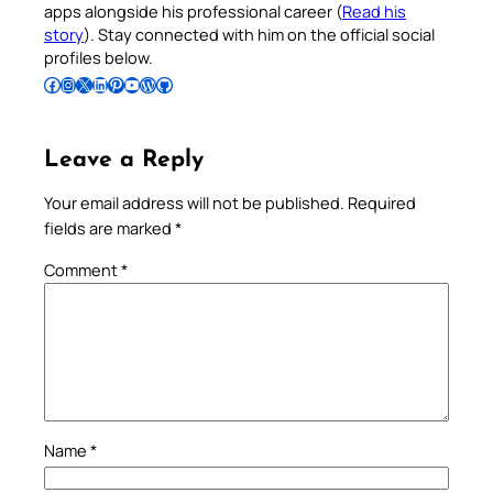
apps alongside his professional career (
Read his
story
). Stay connected with him on the official social
profiles below.
Follow Pradeep on Facebook
Follow Pradeep on Instagram
Follow Pradeep on X
Follow Pradeep on LinkedIn
Follow Pradeep on Pinterest
Subscribe to Pradeep’s Youtube Channel
Follow Pradeep on WordPress
Follow Pradeep on GitHub
Leave a Reply
Your email address will not be published.
Required
fields are marked
*
Comment
*
Name
*