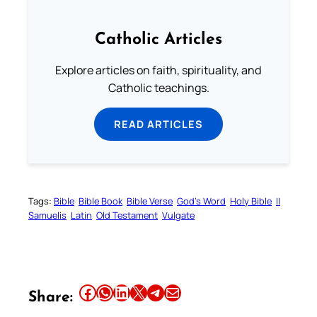
Catholic Articles
Explore articles on faith, spirituality, and
Catholic teachings.
READ ARTICLES
Tags:
Bible
Bible Book
Bible Verse
God’s Word
Holy Bible
II
Samuelis
Latin
Old Testament
Vulgate
Share this article on Facebook
Share this article on WhatsApp
Share this article on LinkedIn
Share this article on X
Share this article on Telegram
Email this Article
Share: