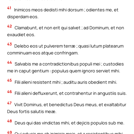
41
Inimicos meos dedisti mihi dorsum ; odientes me, et
disperdam eos.
42
Clamabunt, et non erit qui salvet ; ad Dominum, et non
exaudiet eos.
43
Delebo eos ut pulverem terræ ; quasi lutum platearum
comminuam eos atque confringam.
44
Salvabis me a contradictionibus populi mei ; custodies
me in caput gentium : populus quem ignoro serviet mihi.
45
Filii alieni resistent mihi ; auditu auris obedient mihi.
46
Filii alieni defluxerunt, et contrahentur in angustiis suis.
47
Vivit Dominus, et benedictus Deus meus, et exaltabitur
Deus fortis salutis meæ.
48
Deus qui das vindictas mihi, et dejicis populos sub me.
49
Qui educis me ab inimicis meis, et a resistentibus mihi