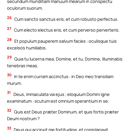
secundum munditiam manuum mearum in conspectu
oculorum suorum.
26
Cum sancto sanctus eris, et cum robusto perfectus.
27
Cum electo electus eris, et cum perverso perverteris.
28
Et populum pauperem salvum facies : oculisque tuis
excelsos humiliabis.
29
Quia tu lucerna mea, Domine, et tu, Domine, illuminabis
tenebras meas.
30
In te enim curram accinctus : in Deo meo transiliam
murum.
31
Deus, immaculata via ejus ; eloquium Domini igne
examinatum : scutum est omnium sperantium in se.
32
Quis est Deus præter Dominum, et quis fortis præter
Deum nostrum ?
33
Deus qui accinxit me fortitudine, et complanavit