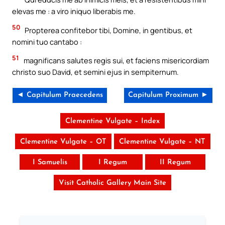
elevas me : a viro iniquo liberabis me.
50
Propterea confitebor tibi, Domine, in gentibus, et
nomini tuo cantabo :
51
magnificans salutes regis sui, et faciens misericordiam
christo suo David, et semini ejus in sempiternum.
◄ Capitulum Praecedens
Capitulum Proximum ►
Clementine Vulgate – Index
Clementine Vulgate – OT
Clementine Vulgate – NT
I Samuelis
I Regum
II Regum
Visit Catholic Gallery Main Site