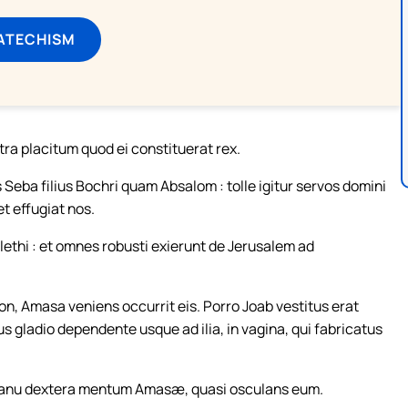
ATECHISM
ra placitum quod ei constituerat rex.
 Seba filius Bochri quam Absalom : tolle igitur servos domini
et effugiat nos.
lethi : et omnes robusti exierunt de Jerusalem ad
n, Amasa veniens occurrit eis. Porro Joab vestitus erat
s gladio dependente usque ad ilia, in vagina, qui fabricatus
t manu dextera mentum Amasæ, quasi osculans eum.