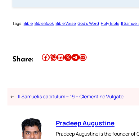
Tags:
Bible
Bible Book
Bible Verse
God’s Word
Holy Bible
II Samueli
Share this article on Facebook
Share this article on WhatsApp
Share this article on LinkedIn
Share this article on X
Share this article on Telegram
Email this Article
Share:
←
II Samuelis capitulum – 19 – Clementine Vulgate
Pradeep Augustine
Pradeep Augustine is the founder of C