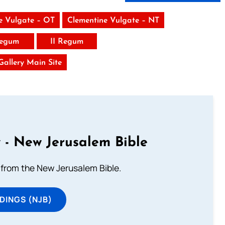
e Vulgate – OT
Clementine Vulgate – NT
Regum
II Regum
 Gallery Main Site
 - New Jerusalem Bible
from the New Jerusalem Bible.
DINGS (NJB)