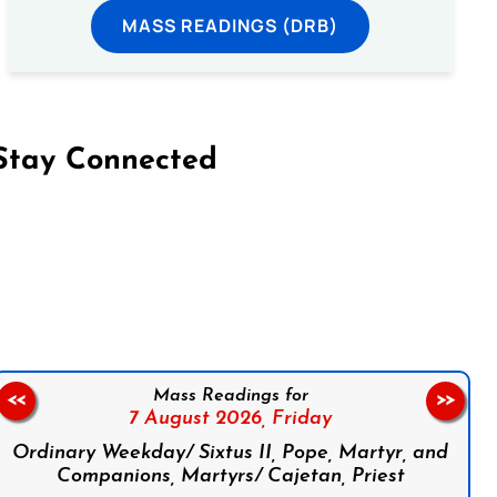
MASS READINGS (DRB)
Stay Connected
on Facebook
Follow us on Instagram
Follow us on X
Subscribe to our YouTube Channel
Follow us on WhatsApp
Mass Readings for
<<
>>
7 August 2026,
Friday
Ordinary Weekday/ Sixtus II, Pope, Martyr, and
Companions, Martyrs/ Cajetan, Priest