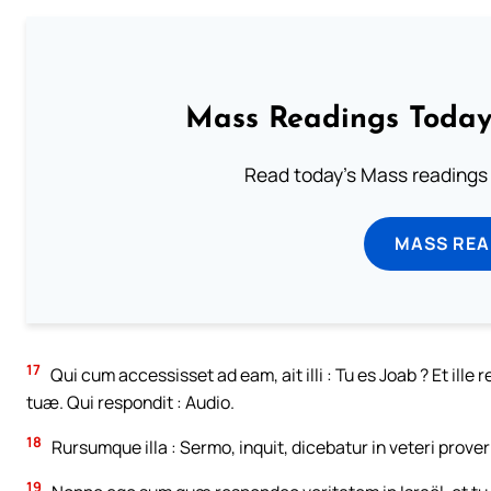
Mass Readings Today
Read today's Mass readings 
MASS REA
17
Qui cum accessisset ad eam, ait illi : Tu es Joab ? Et ille
tuæ. Qui respondit : Audio.
18
Rursumque illa : Sermo, inquit, dicebatur in veteri proverb
19