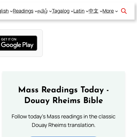
lish
Readings
தமிழ்
Tagalog
Latin
中文
More
Mass Readings Today -
Douay Rheims Bible
Follow today's Mass readings in the classic
Douay Rheims translation.