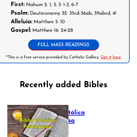
First:
Nahum 2: 1, 3; 3: 1-3, 6-7
Psalm:
Deuteronomy 32: 35cd-36ab, 39abcd, 41
Alleluia:
Matthew 5: 10
Gospel:
Matthew 16: 24-28
FULL MASS READINGS
*This is a free service provided by Catholic Gallery.
Get it here
Recently added Bibles
Bíblia Católica
Portuguesa
July 16, 2025