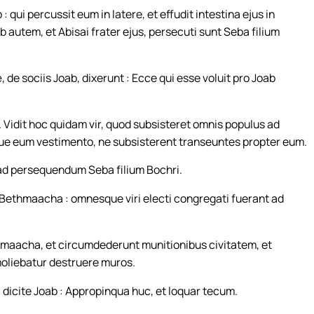
ui percussit eum in latere, et effudit intestina ejus in
 autem, et Abisai frater ejus, persecuti sunt Seba filium
de sociis Joab, dixerunt : Ecce qui esse voluit pro Joab
Vidit hoc quidam vir, quod subsisteret omnis populus ad
ue eum vestimento, ne subsisterent transeuntes propter eum.
 ad persequendum Seba filium Bochri.
et Bethmaacha : omnesque viri electi congregati fuerant ad
hmaacha, et circumdederunt munitionibus civitatem, et
oliebatur destruere muros.
: dicite Joab : Appropinqua huc, et loquar tecum.