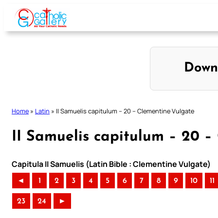
Skip
to
content
Down
Home
»
Latin
»
II Samuelis capitulum – 20 – Clementine Vulgate
II Samuelis capitulum – 20 –
Capitula II Samuelis (Latin Bible : Clementine Vulgate)
◄
1
2
3
4
5
6
7
8
9
10
11
23
24
►