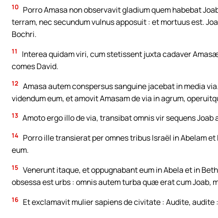
10
Porro Amasa non observavit gladium quem habebat Joab : q
terram, nec secundum vulnus apposuit : et mortuus est. Joab
Bochri.
11
Interea quidam viri, cum stetissent juxta cadaver Amasæ, 
comes David.
12
Amasa autem conspersus sanguine jacebat in media via. 
videndum eum, et amovit Amasam de via in agrum, operuitq
13
Amoto ergo illo de via, transibat omnis vir sequens Joab
14
Porro ille transierat per omnes tribus Israël in Abelam 
eum.
15
Venerunt itaque, et oppugnabant eum in Abela et in Bet
obsessa est urbs : omnis autem turba quæ erat cum Joab, m
16
Et exclamavit mulier sapiens de civitate : Audite, audite 