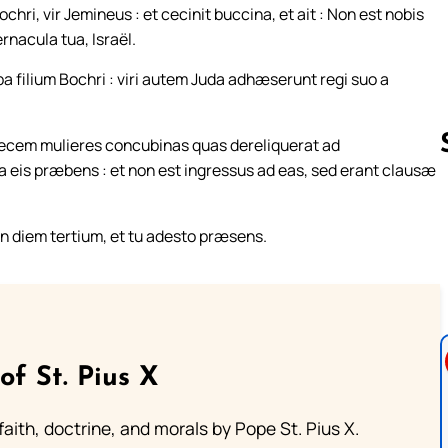
ochri, vir Jemineus : et cecinit buccina, et ait : Non est nobis
ernacula tua, Israël.
a filium Bochri : viri autem Juda adhæserunt regi suo a
decem mulieres concubinas quas dereliquerat ad
 eis præbens : et non est ingressus ad eas, sed erant clausæ
Follow us 
n diem tertium, et tu adesto præsens.
of St. Pius X
aith, doctrine, and morals by Pope St. Pius X.