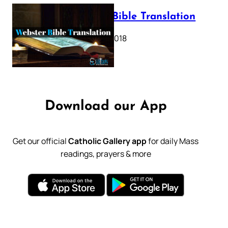
Webster Bible Translation
October 11, 2018
Download our App
Get our official
Catholic Gallery app
for daily Mass
readings, prayers & more