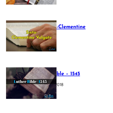
The Sixto-Clementine
Vulgate
July 12, 2025
Luther Bible – 1545
October 17, 2018