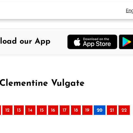
Eng
load our App
 Clementine Vulgate
12
13
14
15
16
17
18
19
20
21
22