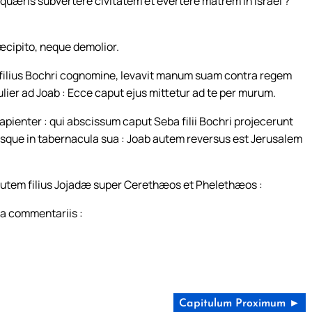
quæris subvertere civitatem et evertere matrem in Israël ?
æcipito, neque demolior.
 filius Bochri cognomine, levavit manum suam contra regem
mulier ad Joab : Ecce caput ejus mittetur ad te per murum.
pienter : qui abscissum caput Seba filii Bochri projecerunt
quisque in tabernacula sua : Joab autem reversus est Jerusalem
autem filius Jojadæ super Cerethæos et Phelethæos :
 a commentariis :
Capitulum Proximum ►