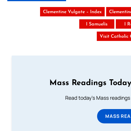
Clementine Vulgate – Index
Clementin
I Samuelis
I 
Visit Catholic
Mass Readings Today
Read today's Mass readings 
MASS REA