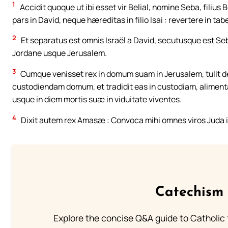
1
Accidit quoque ut ibi esset vir Belial, nomine Seba, filius B
pars in David, neque hæreditas in filio Isai : revertere in tab
2
Et separatus est omnis Israël a David, secutusque est Seb
Jordane usque Jerusalem.
3
Cumque venisset rex in domum suam in Jerusalem, tulit 
custodiendam domum, et tradidit eas in custodiam, alimenta
usque in diem mortis suæ in viduitate viventes.
4
Dixit autem rex Amasæ : Convoca mihi omnes viros Juda i
Catechism 
Explore the concise Q&A guide to Catholic f