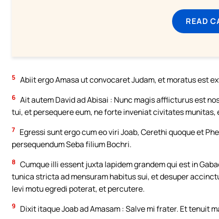
READ C
5
Abiit ergo Amasa ut convocaret Judam, et moratus est ext
6
Ait autem David ad Abisai : Nunc magis afflicturus est nos
tui, et persequere eum, ne forte inveniat civitates munitas, 
7
Egressi sunt ergo cum eo viri Joab, Cerethi quoque et Phe
persequendum Seba filium Bochri.
8
Cumque illi essent juxta lapidem grandem qui est in Gabao
tunica stricta ad mensuram habitus sui, et desuper accinctu
levi motu egredi poterat, et percutere.
9
Dixit itaque Joab ad Amasam : Salve mi frater. Et tenui