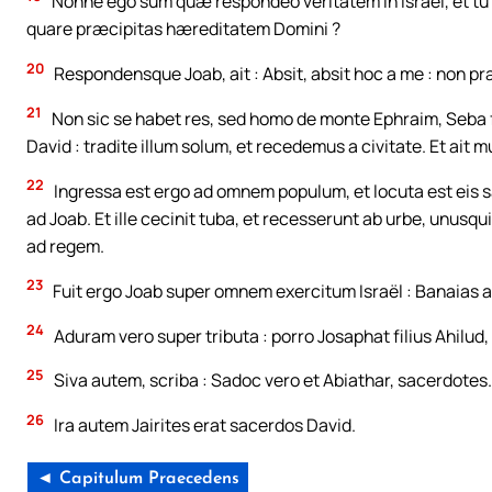
Nonne ego sum quæ respondeo veritatem in Israël, et tu 
quare præcipitas hæreditatem Domini ?
20
Respondensque Joab, ait : Absit, absit hoc a me : non pr
21
Non sic se habet res, sed homo de monte Ephraim, Seba
David : tradite illum solum, et recedemus a civitate. Et ait 
22
Ingressa est ergo ad omnem populum, et locuta est eis sa
ad Joab. Et ille cecinit tuba, et recesserunt ab urbe, unus
ad regem.
23
Fuit ergo Joab super omnem exercitum Israël : Banaias 
24
Aduram vero super tributa : porro Josaphat filius Ahilud,
25
Siva autem, scriba : Sadoc vero et Abiathar, sacerdotes.
26
Ira autem Jairites erat sacerdos David.
◄ Capitulum Praecedens