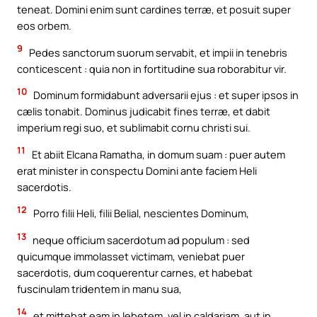
teneat. Domini enim sunt cardines terræ, et posuit super
eos orbem.
9
Pedes sanctorum suorum servabit, et impii in tenebris
conticescent : quia non in fortitudine sua roborabitur vir.
10
Dominum formidabunt adversarii ejus : et super ipsos in
cælis tonabit. Dominus judicabit fines terræ, et dabit
imperium regi suo, et sublimabit cornu christi sui.
11
Et abiit Elcana Ramatha, in domum suam : puer autem
erat minister in conspectu Domini ante faciem Heli
sacerdotis.
12
Porro filii Heli, filii Belial, nescientes Dominum,
13
neque officium sacerdotum ad populum : sed
quicumque immolasset victimam, veniebat puer
sacerdotis, dum coquerentur carnes, et habebat
fuscinulam tridentem in manu sua,
14
et mittebat eam in lebetem, vel in caldariam, aut in