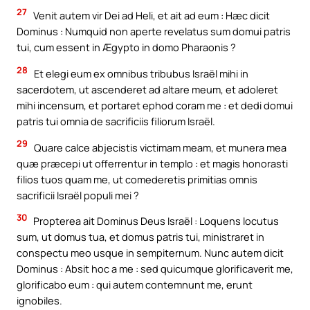
27
Venit autem vir Dei ad Heli, et ait ad eum : Hæc dicit
Dominus : Numquid non aperte revelatus sum domui patris
tui, cum essent in Ægypto in domo Pharaonis ?
28
Et elegi eum ex omnibus tribubus Israël mihi in
sacerdotem, ut ascenderet ad altare meum, et adoleret
mihi incensum, et portaret ephod coram me : et dedi domui
patris tui omnia de sacrificiis filiorum Israël.
29
Quare calce abjecistis victimam meam, et munera mea
quæ præcepi ut offerrentur in templo : et magis honorasti
filios tuos quam me, ut comederetis primitias omnis
sacrificii Israël populi mei ?
30
Propterea ait Dominus Deus Israël : Loquens locutus
sum, ut domus tua, et domus patris tui, ministraret in
conspectu meo usque in sempiternum. Nunc autem dicit
Dominus : Absit hoc a me : sed quicumque glorificaverit me,
glorificabo eum : qui autem contemnunt me, erunt
ignobiles.