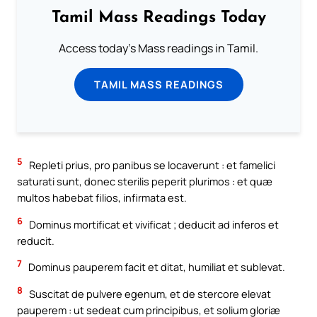
Tamil Mass Readings Today
Access today's Mass readings in Tamil.
TAMIL MASS READINGS
5
Repleti prius, pro panibus se locaverunt : et famelici
saturati sunt, donec sterilis peperit plurimos : et quæ
multos habebat filios, infirmata est.
6
Dominus mortificat et vivificat ; deducit ad inferos et
reducit.
7
Dominus pauperem facit et ditat, humiliat et sublevat.
8
Suscitat de pulvere egenum, et de stercore elevat
pauperem : ut sedeat cum principibus, et solium gloriæ