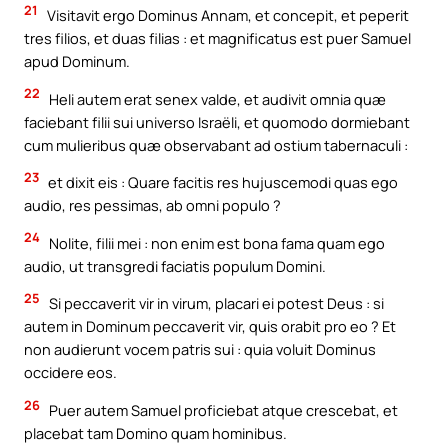
21
Visitavit ergo Dominus Annam, et concepit, et peperit
tres filios, et duas filias : et magnificatus est puer Samuel
apud Dominum.
22
Heli autem erat senex valde, et audivit omnia quæ
faciebant filii sui universo Israëli, et quomodo dormiebant
cum mulieribus quæ observabant ad ostium tabernaculi :
23
et dixit eis : Quare facitis res hujuscemodi quas ego
audio, res pessimas, ab omni populo ?
24
Nolite, filii mei : non enim est bona fama quam ego
audio, ut transgredi faciatis populum Domini.
25
Si peccaverit vir in virum, placari ei potest Deus : si
autem in Dominum peccaverit vir, quis orabit pro eo ? Et
non audierunt vocem patris sui : quia voluit Dominus
occidere eos.
26
Puer autem Samuel proficiebat atque crescebat, et
placebat tam Domino quam hominibus.