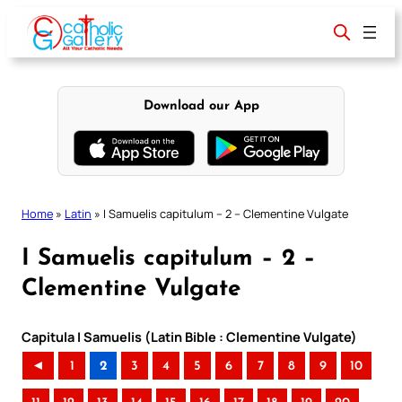
Skip
to
content
Download our App
Home
»
Latin
»
I Samuelis capitulum – 2 – Clementine Vulgate
I Samuelis capitulum – 2 –
Clementine Vulgate
Capitula I Samuelis (Latin Bible : Clementine Vulgate)
◄
1
2
3
4
5
6
7
8
9
10
..