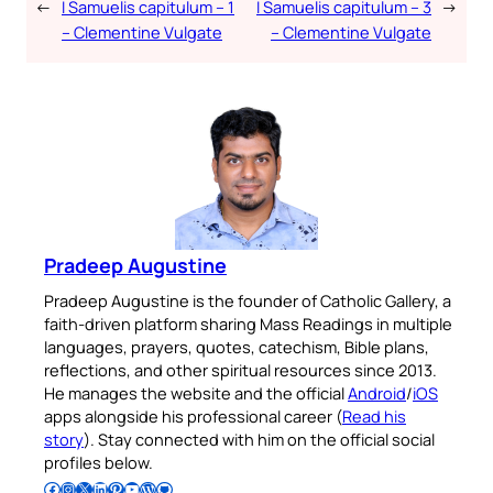
←
I Samuelis capitulum – 1
I Samuelis capitulum – 3
→
– Clementine Vulgate
– Clementine Vulgate
Pradeep Augustine
Pradeep Augustine is the founder of Catholic Gallery, a
faith-driven platform sharing Mass Readings in multiple
languages, prayers, quotes, catechism, Bible plans,
reflections, and other spiritual resources since 2013.
He manages the website and the official
Android
/
iOS
apps alongside his professional career (
Read his
story
). Stay connected with him on the official social
profiles below.
Follow Pradeep on Facebook
Follow Pradeep on Instagram
Follow Pradeep on X
Follow Pradeep on LinkedIn
Follow Pradeep on Pinterest
Subscribe to Pradeep’s Youtube Channel
Follow Pradeep on WordPress
Follow Pradeep on GitHub