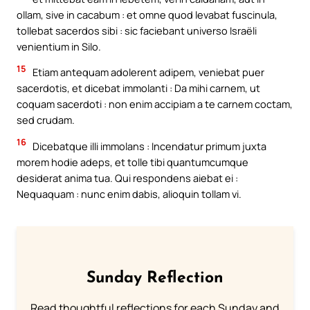
ollam, sive in cacabum : et omne quod levabat fuscinula,
tollebat sacerdos sibi : sic faciebant universo Israëli
venientium in Silo.
15
Etiam antequam adolerent adipem, veniebat puer
sacerdotis, et dicebat immolanti : Da mihi carnem, ut
coquam sacerdoti : non enim accipiam a te carnem coctam,
sed crudam.
16
Dicebatque illi immolans : Incendatur primum juxta
morem hodie adeps, et tolle tibi quantumcumque
desiderat anima tua. Qui respondens aiebat ei :
Nequaquam : nunc enim dabis, alioquin tollam vi.
Sunday Reflection
Read thoughtful reflections for each Sunday and