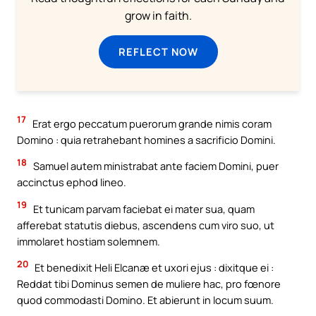
grow in faith.
REFLECT NOW
17
Erat ergo peccatum puerorum grande nimis coram
Domino : quia retrahebant homines a sacrificio Domini.
18
Samuel autem ministrabat ante faciem Domini, puer
accinctus ephod lineo.
19
Et tunicam parvam faciebat ei mater sua, quam
afferebat statutis diebus, ascendens cum viro suo, ut
immolaret hostiam solemnem.
20
Et benedixit Heli Elcanæ et uxori ejus : dixitque ei :
Reddat tibi Dominus semen de muliere hac, pro fœnore
quod commodasti Domino. Et abierunt in locum suum.