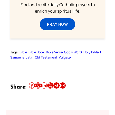
Find and recite daily Catholic prayers to
enrich your spiritual life.
PRAY NOW
Tags:
Bible
Bible Book
Bible Verse
God’s Word
Holy Bible
I
Samuelis
Latin
Old Testament
Vulgate
Share this article on Facebook
Share this article on WhatsApp
Share this article on LinkedIn
Share this article on X
Share this article on Telegram
Email this Article
Share: