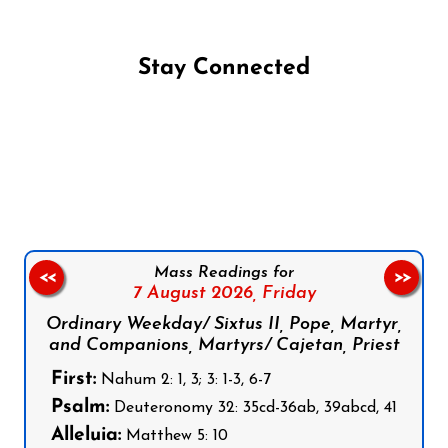
Stay Connected
Follow us on Facebook
Follow us on Instagram
Follow us on X
Subscribe to our YouTube Channel
Follow us on WhatsApp
Mass Readings for
<<
>>
7 August 2026,
Friday
Ordinary Weekday/ Sixtus II, Pope, Martyr,
and Companions, Martyrs/ Cajetan, Priest
First:
Nahum 2: 1, 3; 3: 1-3, 6-7
Psalm:
Deuteronomy 32: 35cd-36ab, 39abcd, 41
Alleluia:
Matthew 5: 10