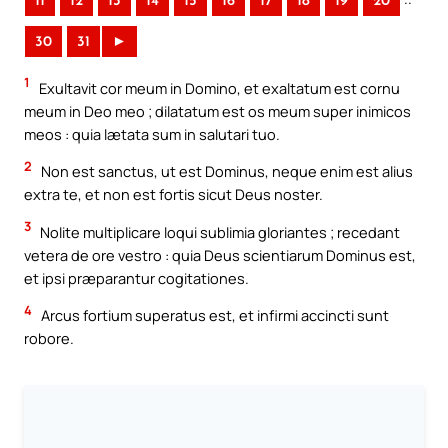
11
12
13
14
15
16
17
18
19
20
30
31
►
1
Exultavit cor meum in Domino, et exaltatum est cornu
meum in Deo meo ; dilatatum est os meum super inimicos
meos : quia lætata sum in salutari tuo.
2
Non est sanctus, ut est Dominus, neque enim est alius
extra te, et non est fortis sicut Deus noster.
3
Nolite multiplicare loqui sublimia gloriantes ; recedant
vetera de ore vestro : quia Deus scientiarum Dominus est,
et ipsi præparantur cogitationes.
4
Arcus fortium superatus est, et infirmi accincti sunt
robore.