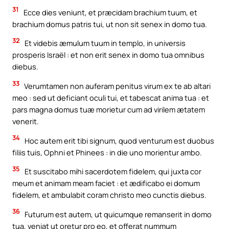
31
Ecce dies veniunt, et præcidam brachium tuum, et
brachium domus patris tui, ut non sit senex in domo tua.
32
Et videbis æmulum tuum in templo, in universis
prosperis Israël : et non erit senex in domo tua omnibus
diebus.
33
Verumtamen non auferam penitus virum ex te ab altari
meo : sed ut deficiant oculi tui, et tabescat anima tua : et
pars magna domus tuæ morietur cum ad virilem ætatem
venerit.
34
Hoc autem erit tibi signum, quod venturum est duobus
filiis tuis, Ophni et Phinees : in die uno morientur ambo.
35
Et suscitabo mihi sacerdotem fidelem, qui juxta cor
meum et animam meam faciet : et ædificabo ei domum
fidelem, et ambulabit coram christo meo cunctis diebus.
36
Futurum est autem, ut quicumque remanserit in domo
tua, veniat ut oretur pro eo, et offerat nummum