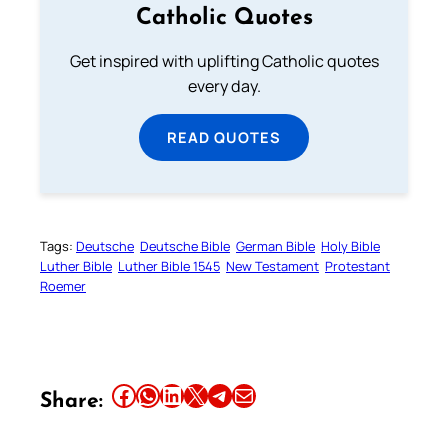
Catholic Quotes
Get inspired with uplifting Catholic quotes
every day.
READ QUOTES
Tags:
Deutsche
Deutsche Bible
German Bible
Holy Bible
Luther Bible
Luther Bible 1545
New Testament
Protestant
Roemer
Share this article on Facebook
Share this article on WhatsApp
Share this article on LinkedIn
Share this article on X
Share this article on Telegram
Email this Article
Share: