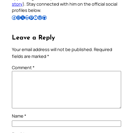
story
). Stay connected with him on the official social
profiles below.
Follow Pradeep on Facebook
Follow Pradeep on Instagram
Follow Pradeep on X
Follow Pradeep on LinkedIn
Follow Pradeep on Pinterest
Subscribe to Pradeep’s Youtube Channel
Follow Pradeep on WordPress
Follow Pradeep on GitHub
Leave a Reply
Your email address will not be published.
Required
fields are marked
*
Comment
*
Name
*