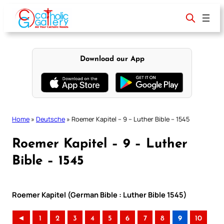
Skip
to
content
Download our App
Home
»
Deutsche
»
Roemer Kapitel – 9 – Luther Bible – 1545
Roemer Kapitel – 9 – Luther
Bible – 1545
Roemer Kapitel (German Bible : Luther Bible 1545)
◄
1
2
3
4
5
6
7
8
9
10