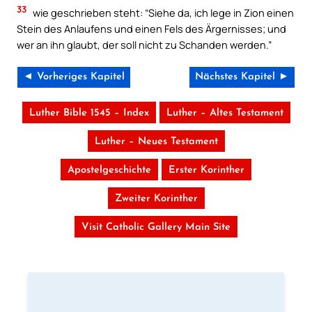
33
wie geschrieben steht: “Siehe da, ich lege in Zion einen
Stein des Anlaufens und einen Fels des Ärgernisses; und
wer an ihn glaubt, der soll nicht zu Schanden werden.”
◄ Vorheriges Kapitel
Nächstes Kapitel ►
Luther Bible 1545 – Index
Luther – Altes Testament
Luther – Neues Testament
Apostelgeschichte
Erster Korinther
Zweiter Korinther
Visit Catholic Gallery Main Site