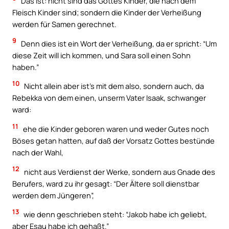
Das ist: nicht sind das Gottes Kinder, die nach dem
Fleisch Kinder sind; sondern die Kinder der Verheißung
werden für Samen gerechnet.
9
Denn dies ist ein Wort der Verheißung, da er spricht: “Um
diese Zeit will ich kommen, und Sara soll einen Sohn
haben.”
10
Nicht allein aber ist’s mit dem also, sondern auch, da
Rebekka von dem einen, unserm Vater Isaak, schwanger
ward:
11
ehe die Kinder geboren waren und weder Gutes noch
Böses getan hatten, auf daß der Vorsatz Gottes bestünde
nach der Wahl,
12
nicht aus Verdienst der Werke, sondern aus Gnade des
Berufers, ward zu ihr gesagt: “Der Ältere soll dienstbar
werden dem Jüngeren”,
13
wie denn geschrieben steht: “Jakob habe ich geliebt,
aber Esau habe ich gehaßt.”