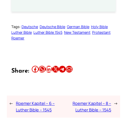
Tags:
Deutsche
Deutsche Bible
German Bible
Holy Bible
Luther Bible
Luther Bible 1545
New Testament
Protestant
Roemer
Share this article on Facebook
Share this article on WhatsApp
Share this article on LinkedIn
Share this article on X
Share this article on Telegram
Email this Article
Share:
←
Roemer Kapitel – 6 –
Roemer Kapitel – 8 –
→
Luther Bible – 1545
Luther Bible – 1545