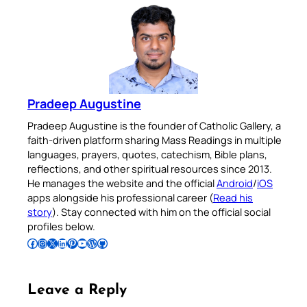
Pradeep Augustine
Pradeep Augustine is the founder of Catholic Gallery, a
faith-driven platform sharing Mass Readings in multiple
languages, prayers, quotes, catechism, Bible plans,
reflections, and other spiritual resources since 2013.
He manages the website and the official
Android
/
iOS
apps alongside his professional career (
Read his
story
). Stay connected with him on the official social
profiles below.
Follow Pradeep on Facebook
Follow Pradeep on Instagram
Follow Pradeep on X
Follow Pradeep on LinkedIn
Follow Pradeep on Pinterest
Subscribe to Pradeep’s Youtube Channel
Follow Pradeep on WordPress
Follow Pradeep on GitHub
Leave a Reply