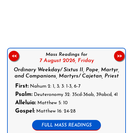
Follow us on Facebook
Follow us on Instagram
Follow us on X
Subscribe to our YouTube Channel
Follow us on WhatsApp
Mass Readings for
<<
>>
7 August 2026,
Friday
Ordinary Weekday/ Sixtus II, Pope, Martyr,
and Companions, Martyrs/ Cajetan, Priest
First:
Nahum 2: 1, 3; 3: 1-3, 6-7
Psalm:
Deuteronomy 32: 35cd-36ab, 39abcd, 41
Alleluia:
Matthew 5: 10
Gospel:
Matthew 16: 24-28
FULL MASS READINGS