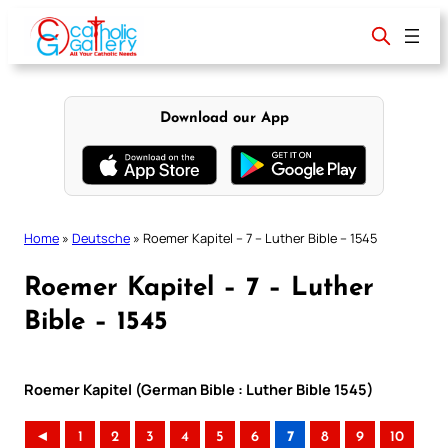
Skip
to
content
Download our App
Home
»
Deutsche
»
Roemer Kapitel – 7 – Luther Bible – 1545
Roemer Kapitel – 7 – Luther
Bible – 1545
Roemer Kapitel (German Bible : Luther Bible 1545)
◄
1
2
3
4
5
6
7
8
9
10