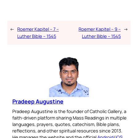
←
Roemer Kapitel – 7 –
Roemer Kapitel – 9 –
→
Luther Bible – 1545
Luther Bible – 1545
Pradeep Augustine
Pradeep Augustine is the founder of Catholic Gallery, a
faith-driven platform sharing Mass Readings in multiple
languages, prayers, quotes, catechism, Bible plans,
reflections, and other spiritual resources since 2013.
He manages the website and the official
Android
/
iOS