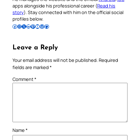
apps alongside his professional career (
Read his
story
). Stay connected with him on the official social
profiles below.
Follow Pradeep on Facebook
Follow Pradeep on Instagram
Follow Pradeep on X
Follow Pradeep on LinkedIn
Follow Pradeep on Pinterest
Subscribe to Pradeep’s Youtube Channel
Follow Pradeep on WordPress
Follow Pradeep on GitHub
Leave a Reply
Your email address will not be published.
Required
fields are marked
*
Comment
*
Name
*