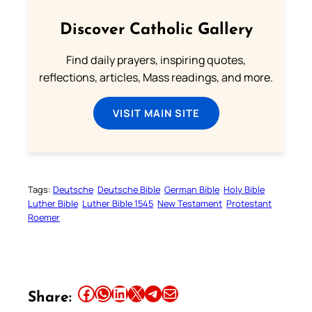
Discover Catholic Gallery
Find daily prayers, inspiring quotes,
reflections, articles, Mass readings, and more.
VISIT MAIN SITE
Tags:
Deutsche
Deutsche Bible
German Bible
Holy Bible
Luther Bible
Luther Bible 1545
New Testament
Protestant
Roemer
Share this article on Facebook
Share this article on WhatsApp
Share this article on LinkedIn
Share this article on X
Share this article on Telegram
Email this Article
Share: