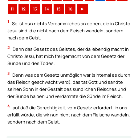
11
12
13
14
15
16
►
1
So ist nun nichts Verdammliches an denen, die in Christo
Jesu sind, die nicht nach dem Fleisch wandeln, sondern
nach dem Geist.
2
Denn das Gesetz des Geistes, der da lebendig macht in
Christo Jesu, hat mich frei gemacht von dem Gesetz der
Sünde und des Todes.
3
Denn was dem Gesetz unmöglich war (sintemal es durch
das Fleisch geschwächt ward), das tat Gott und sandte
seinen Sohn in der Gestalt des sündlichen Fleisches und
der Sünde halben und verdammte die Sünde im Fleisch,
4
auf daß die Gerechtigkeit, vom Gesetz erfordert, in uns
erfüllt würde, die wir nun nicht nach dem Fleische wandeln,
sondern nach dem Geist.