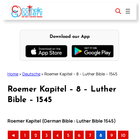
Skip
to
content
Download our App
Home
»
Deutsche
»
Roemer Kapitel – 8 – Luther Bible – 1545
Roemer Kapitel – 8 – Luther
Bible – 1545
Roemer Kapitel (German Bible : Luther Bible 1545)
◄
1
2
3
4
5
6
7
8
9
10