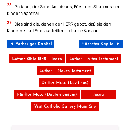
28
Pedahel, der Sohn Ammihuds, Fürst des Stammes der
Kinder Naphthali.
29
Dies sind die, denen der HERR gebot, daß sie den
Kindern Israel Erbe austeilten im Lande Kanaan.
◄ Vorheriges Kapitel
Nächstes Kapitel ►
Luther Bible 1545 – Index
Luther – Altes Testament
Luther – Neues Testament
Dritter Mose (Levitikus)
Fünfter Mose (Deuternomium)
Josua
Visit Catholic Gallery Main Site