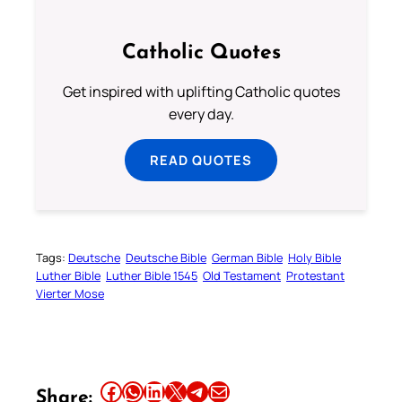
Catholic Quotes
Get inspired with uplifting Catholic quotes
every day.
READ QUOTES
Tags:
Deutsche
Deutsche Bible
German Bible
Holy Bible
Luther Bible
Luther Bible 1545
Old Testament
Protestant
Vierter Mose
Share this article on Facebook
Share this article on WhatsApp
Share this article on LinkedIn
Share this article on X
Share this article on Telegram
Email this Article
Share: