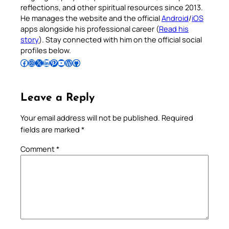
reflections, and other spiritual resources since 2013.
He manages the website and the official
Android
/
iOS
apps alongside his professional career (
Read his
story
). Stay connected with him on the official social
profiles below.
Follow Pradeep on Facebook
Follow Pradeep on Instagram
Follow Pradeep on X
Follow Pradeep on LinkedIn
Follow Pradeep on Pinterest
Subscribe to Pradeep’s Youtube Channel
Follow Pradeep on WordPress
Follow Pradeep on GitHub
Leave a Reply
Your email address will not be published.
Required
fields are marked
*
Comment
*