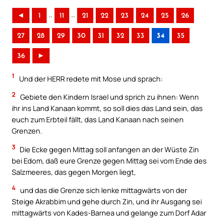
..
..
◄
1
11
21
22
23
24
25
26
27
28
29
30
31
32
33
34
35
36
►
1
Und der HERR redete mit Mose und sprach:
2
Gebiete den Kindern Israel und sprich zu ihnen: Wenn
ihr ins Land Kanaan kommt, so soll dies das Land sein, das
euch zum Erbteil fällt, das Land Kanaan nach seinen
Grenzen.
3
Die Ecke gegen Mittag soll anfangen an der Wüste Zin
bei Edom, daß eure Grenze gegen Mittag sei vom Ende des
Salzmeeres, das gegen Morgen liegt,
4
und das die Grenze sich lenke mittagwärts von der
Steige Akrabbim und gehe durch Zin, und ihr Ausgang sei
mittagwärts von Kades-Barnea und gelange zum Dorf Adar