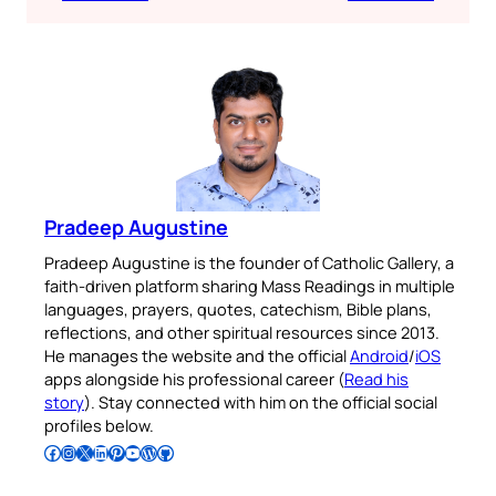
Pradeep Augustine
Pradeep Augustine is the founder of Catholic Gallery, a
faith-driven platform sharing Mass Readings in multiple
languages, prayers, quotes, catechism, Bible plans,
reflections, and other spiritual resources since 2013.
He manages the website and the official
Android
/
iOS
apps alongside his professional career (
Read his
story
). Stay connected with him on the official social
profiles below.
Follow Pradeep on Facebook
Follow Pradeep on Instagram
Follow Pradeep on X
Follow Pradeep on LinkedIn
Follow Pradeep on Pinterest
Subscribe to Pradeep’s Youtube Channel
Follow Pradeep on WordPress
Follow Pradeep on GitHub