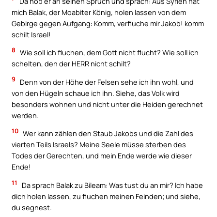
Da hob er an seinen Spruch und sprach: Aus Syrien hat
mich Balak, der Moabiter König, holen lassen von dem
Gebirge gegen Aufgang: Komm, verfluche mir Jakob! komm
schilt Israel!
8
Wie soll ich fluchen, dem Gott nicht flucht? Wie soll ich
schelten, den der HERR nicht schilt?
9
Denn von der Höhe der Felsen sehe ich ihn wohl, und
von den Hügeln schaue ich ihn. Siehe, das Volk wird
besonders wohnen und nicht unter die Heiden gerechnet
werden.
10
Wer kann zählen den Staub Jakobs und die Zahl des
vierten Teils Israels? Meine Seele müsse sterben des
Todes der Gerechten, und mein Ende werde wie dieser
Ende!
11
Da sprach Balak zu Bileam: Was tust du an mir? Ich habe
dich holen lassen, zu fluchen meinen Feinden; und siehe,
du segnest.