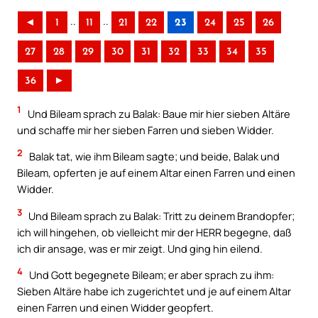
..
..
◄
1
11
21
22
23
24
25
26
27
28
29
30
31
32
33
34
35
36
►
1
Und Bileam sprach zu Balak: Baue mir hier sieben Altäre
und schaffe mir her sieben Farren und sieben Widder.
2
Balak tat, wie ihm Bileam sagte; und beide, Balak und
Bileam, opferten je auf einem Altar einen Farren und einen
Widder.
3
Und Bileam sprach zu Balak: Tritt zu deinem Brandopfer;
ich will hingehen, ob vielleicht mir der HERR begegne, daß
ich dir ansage, was er mir zeigt. Und ging hin eilend.
4
Und Gott begegnete Bileam; er aber sprach zu ihm:
Sieben Altäre habe ich zugerichtet und je auf einem Altar
einen Farren und einen Widder geopfert.