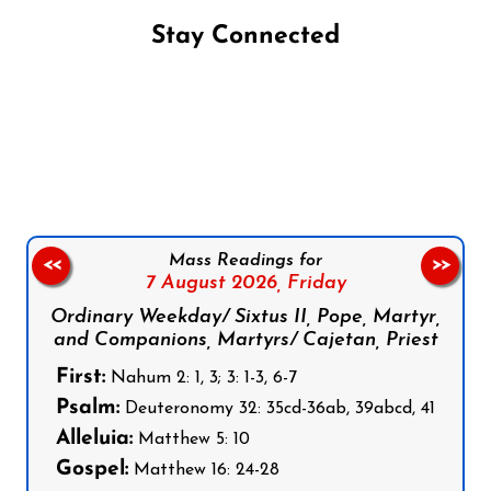
Stay Connected
Follow us on Facebook
Follow us on Instagram
Follow us on X
Subscribe to our YouTube Channel
Follow us on WhatsApp
Mass Readings for
<<
>>
7 August 2026,
Friday
Ordinary Weekday/ Sixtus II, Pope, Martyr,
and Companions, Martyrs/ Cajetan, Priest
First:
Nahum 2: 1, 3; 3: 1-3, 6-7
Psalm:
Deuteronomy 32: 35cd-36ab, 39abcd, 41
Alleluia:
Matthew 5: 10
Gospel:
Matthew 16: 24-28