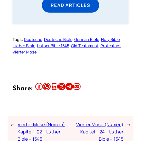
READ ARTICLES
Tags:
Deutsche
Deutsche Bible
German Bible
Holy Bible
Luther Bible
Luther Bible 1545
Old Testament
Protestant
Vierter Mose
Share this article on Facebook
Share this article on WhatsApp
Share this article on LinkedIn
Share this article on X
Share this article on Telegram
Email this Article
Share:
←
Vierter Mose (Numeri)
Vierter Mose (Numeri)
→
Kapitel – 22 – Luther
Kapitel – 24 – Luther
Bible – 1545
Bible – 1545