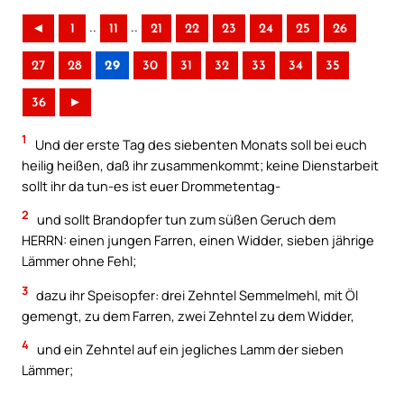
..
..
◄
1
11
21
22
23
24
25
26
27
28
29
30
31
32
33
34
35
36
►
1
Und der erste Tag des siebenten Monats soll bei euch
heilig heißen, daß ihr zusammenkommt; keine Dienstarbeit
sollt ihr da tun-es ist euer Drommetentag-
2
und sollt Brandopfer tun zum süßen Geruch dem
HERRN: einen jungen Farren, einen Widder, sieben jährige
Lämmer ohne Fehl;
3
dazu ihr Speisopfer: drei Zehntel Semmelmehl, mit Öl
gemengt, zu dem Farren, zwei Zehntel zu dem Widder,
4
und ein Zehntel auf ein jegliches Lamm der sieben
Lämmer;