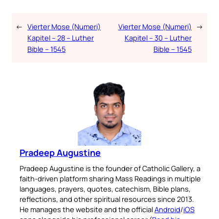
←
Vierter Mose (Numeri)
Vierter Mose (Numeri)
→
Kapitel – 28 – Luther
Kapitel – 30 – Luther
Bible – 1545
Bible – 1545
Pradeep Augustine
Pradeep Augustine is the founder of Catholic Gallery, a
faith-driven platform sharing Mass Readings in multiple
languages, prayers, quotes, catechism, Bible plans,
reflections, and other spiritual resources since 2013.
He manages the website and the official
Android
/
iOS