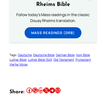
Rheims Bible
Follow today's Mass readings in the classic
Douay Rheims translation.
MASS READINGS (DRB)
Tags:
Deutsche
Deutsche Bible
German Bible
Holy Bible
Luther Bible
Luther Bible 1545
Old Testament
Protestant
Vierter Mose
Share this article on Facebook
Share this article on WhatsApp
Share this article on LinkedIn
Share this article on X
Share this article on Telegram
Email this Article
Share: