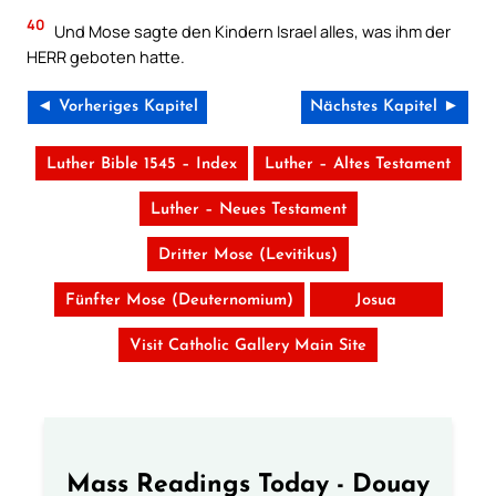
40
Und Mose sagte den Kindern Israel alles, was ihm der
HERR geboten hatte.
◄ Vorheriges Kapitel
Nächstes Kapitel ►
Luther Bible 1545 – Index
Luther – Altes Testament
Luther – Neues Testament
Dritter Mose (Levitikus)
Fünfter Mose (Deuternomium)
Josua
Visit Catholic Gallery Main Site
Mass Readings Today - Douay