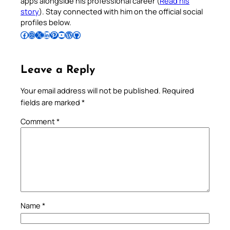
apps alongside his professional career (
Read his
story
). Stay connected with him on the official social
profiles below.
Follow Pradeep on Facebook
Follow Pradeep on Instagram
Follow Pradeep on X
Follow Pradeep on LinkedIn
Follow Pradeep on Pinterest
Subscribe to Pradeep’s Youtube Channel
Follow Pradeep on WordPress
Follow Pradeep on GitHub
Leave a Reply
Your email address will not be published.
Required
fields are marked
*
Comment
*
Name
*