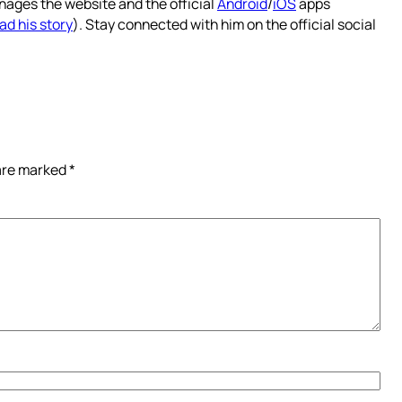
nages the website and the official
Android
/
iOS
apps
ad his story
). Stay connected with him on the official social
 are marked
*