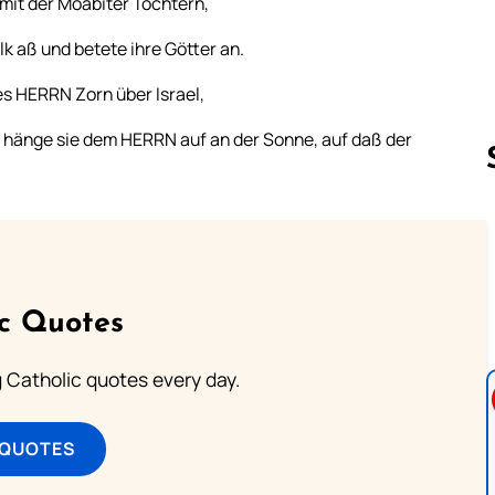
 mit der Moabiter Töchtern,
k aß und betete ihre Götter an.
es HERRN Zorn über Israel,
d hänge sie dem HERRN auf an der Sonne, auf daß der
Follow us 
ic Quotes
ng Catholic quotes every day.
 QUOTES