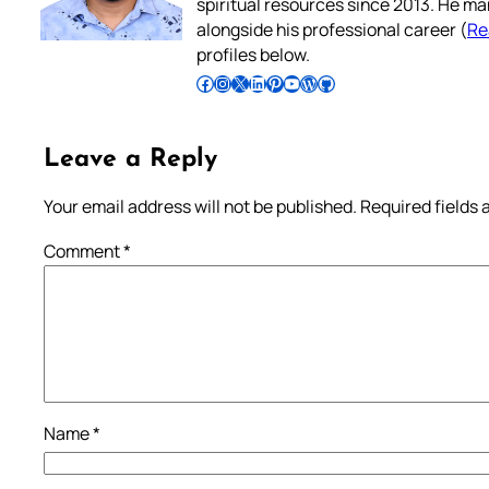
spiritual resources since 2013. He ma
alongside his professional career (
Re
profiles below.
Follow Pradeep on Facebook
Follow Pradeep on Instagram
Follow Pradeep on X
Follow Pradeep on LinkedIn
Follow Pradeep on Pinterest
Subscribe to Pradeep’s Youtube Channel
Follow Pradeep on WordPress
Follow Pradeep on GitHub
Leave a Reply
Your email address will not be published.
Required fields
Comment
*
Name
*