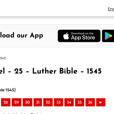
Eng
load our App
1545
l – 25 – Luther Bible – 1545
ble 1545)
28
29
30
31
32
33
34
35
36
►