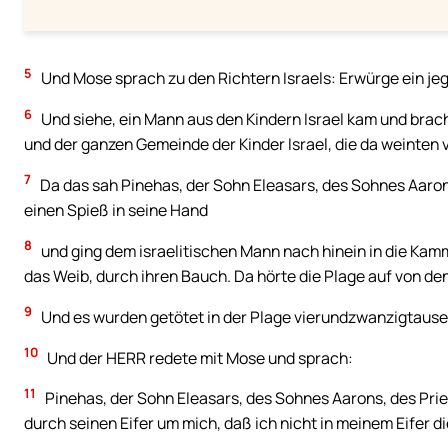
5
Und Mose sprach zu den Richtern Israels: Erwürge ein jeg
6
Und siehe, ein Mann aus den Kindern Israel kam und brach
und der ganzen Gemeinde der Kinder Israel, die da weinten vo
7
Da das sah Pinehas, der Sohn Eleasars, des Sohnes Aaron
einen Spieß in seine Hand
8
und ging dem israelitischen Mann nach hinein in die Kam
das Weib, durch ihren Bauch. Da hörte die Plage auf von den
9
Und es wurden getötet in der Plage vierundzwanzigtause
10
Und der HERR redete mit Mose und sprach:
11
Pinehas, der Sohn Eleasars, des Sohnes Aarons, des Pri
durch seinen Eifer um mich, daß ich nicht in meinem Eifer die