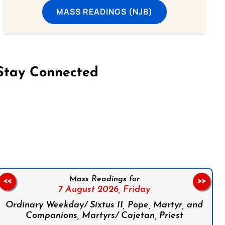
MASS READINGS (NJB)
Stay Connected
on Facebook
Follow us on Instagram
Follow us on X
Subscribe to our YouTube Channel
Follow us on WhatsApp
Mass Readings for
<<
>>
7 August 2026,
Friday
Ordinary Weekday/ Sixtus II, Pope, Martyr, and
Companions, Martyrs/ Cajetan, Priest