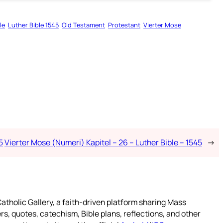
le
Luther Bible 1545
Old Testament
Protestant
Vierter Mose
5
Vierter Mose (Numeri) Kapitel – 26 – Luther Bible – 1545
→
atholic Gallery, a faith-driven platform sharing Mass
rs, quotes, catechism, Bible plans, reflections, and other