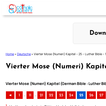
Skip
to
content
Down
Home
»
Deutsche
»
Vierter Mose (Numeri) Kapitel – 25 – Luther Bible – 
Vierter Mose (Numeri) Kapite
Vierter Mose (Numeri) Kapitel (German Bible : Luther Bi
..
..
◄
1
11
21
22
23
24
25
26
27
1