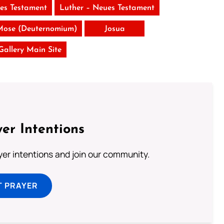
tes Testament
Luther – Neues Testament
Mose (Deuternomium)
Josua
 Gallery Main Site
er Intentions
ayer intentions and join our community.
T PRAYER