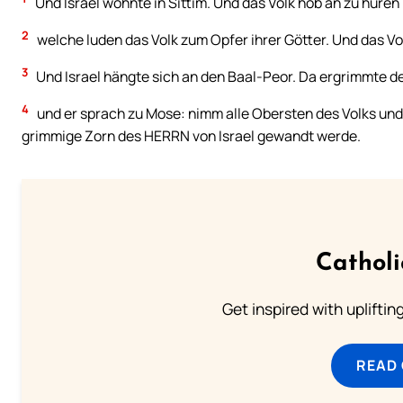
Und Israel wohnte in Sittim. Und das Volk hob an zu huren
2
welche luden das Volk zum Opfer ihrer Götter. Und das Vol
3
Und Israel hängte sich an den Baal-Peor. Da ergrimmte d
4
und er sprach zu Mose: nimm alle Obersten des Volks un
grimmige Zorn des HERRN von Israel gewandt werde.
Cathol
Get inspired with uplifti
READ