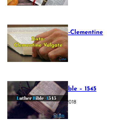
The Sixto-Clementine
Vulgate
July 12, 2025
Luther Bible – 1545
October 17, 2018