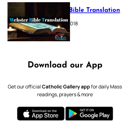
Webster Bible Translation
October 11, 2018
Download our App
Get our official
Catholic Gallery app
for daily Mass
readings, prayers & more