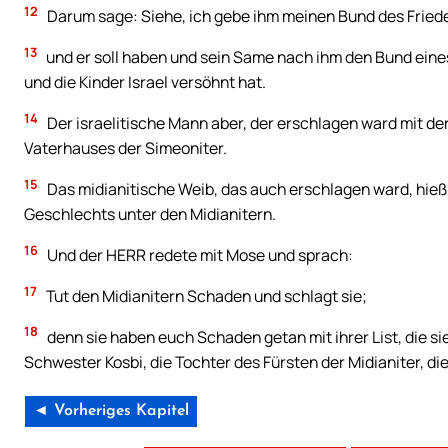
12
Darum sage: Siehe, ich gebe ihm meinen Bund des Fried
13
und er soll haben und sein Same nach ihm den Bund eines
und die Kinder Israel versöhnt hat.
14
Der israelitische Mann aber, der erschlagen ward mit der 
Vaterhauses der Simeoniter.
15
Das midianitische Weib, das auch erschlagen ward, hieß K
Geschlechts unter den Midianitern.
16
Und der HERR redete mit Mose und sprach:
17
Tut den Midianitern Schaden und schlagt sie;
18
denn sie haben euch Schaden getan mit ihrer List, die s
Schwester Kosbi, die Tochter des Fürsten der Midianiter, di
◄ Vorheriges Kapitel