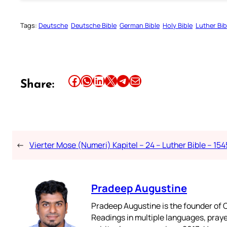
Tags:
Deutsche
Deutsche Bible
German Bible
Holy Bible
Luther Bib
Share this article on Facebook
Share this article on WhatsApp
Share this article on LinkedIn
Share this article on X
Share this article on Telegram
Email this Article
Share:
←
Vierter Mose (Numeri) Kapitel – 24 – Luther Bible – 154
Pradeep Augustine
Pradeep Augustine is the founder of C
Readings in multiple languages, praye