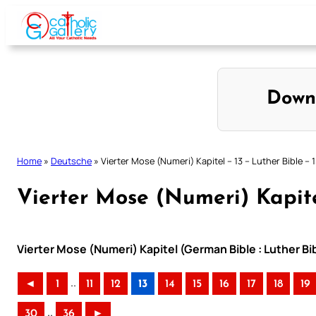
Skip
to
content
Down
Home
»
Deutsche
»
Vierter Mose (Numeri) Kapitel – 13 – Luther Bible – 
Vierter Mose (Numeri) Kapitel
Vierter Mose (Numeri) Kapitel (German Bible : Luther Bi
..
◄
1
11
12
13
14
15
16
17
18
19
..
30
36
►