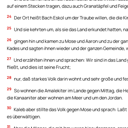
auf einem Stecken tragen, dazu auch Granatäpfel und Feig
24
Der Ort heißt Bach Eskol um der Traube willen, die die Ki
25
Und sie kehrten um, als sie das Land erkundet hatten, na
26
gingen hin und kamen zu Mose und Aaron und zu der gan
Kades und sagten ihnen wieder und der ganzen Gemeinde, wi
27
Und erzählten ihnen und sprachen: Wir sind in das Land 
fließt, und dies ist seine Frucht;
28
nur, daß starkes Volk darin wohnt und sehr große und fe
29
So wohnen die Amalekiter im Lande gegen Mittag, die He
die Kanaaniter aber wohnen am Meer und um den Jordan.
30
Kaleb aber stillte das Volk gegen Mose und sprach: Laß
es überwältigen.
31