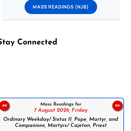
MASS READINGS (NJB)
Stay Connected
on Facebook
Follow us on Instagram
Follow us on X
Subscribe to our YouTube Channel
Follow us on WhatsApp
Mass Readings for
<<
>>
7 August 2026,
Friday
Ordinary Weekday/ Sixtus II, Pope, Martyr, and
Companions, Martyrs/ Cajetan, Priest