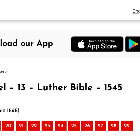
Eng
load our App
1545
 – 13 – Luther Bible – 1545
ble 1545)
20
21
22
23
24
25
26
27
28
29