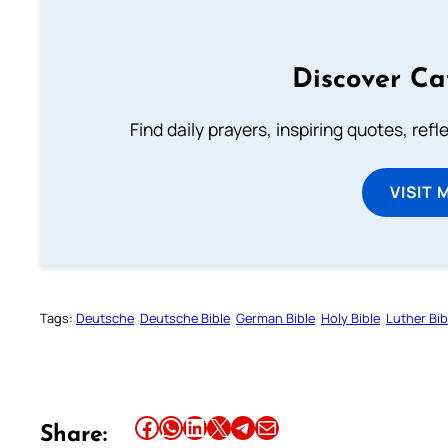
Discover Ca
Find daily prayers, inspiring quotes, ref
VISIT 
Tags:
Deutsche
Deutsche Bible
German Bible
Holy Bible
Luther Bib
Share this article on Facebook
Share this article on WhatsApp
Share this article on LinkedIn
Share this article on X
Share this article on Telegram
Email this Article
Share: