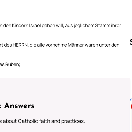
 den Kindern Israel geben will, aus jeglichem Stamm ihrer
rt des HERRN, die alle vornehme Männer waren unter den
es Ruben;
Follow us 
c Answers
about Catholic faith and practices.