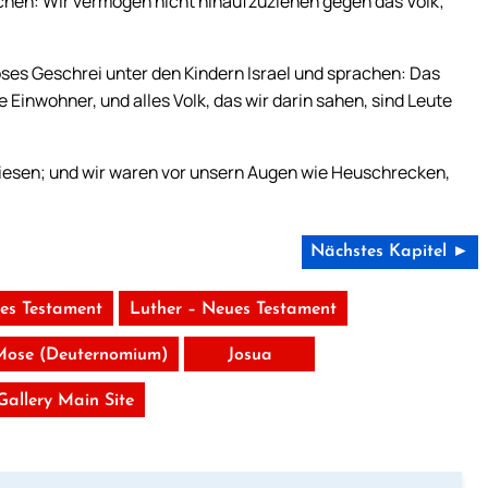
chen: Wir vermögen nicht hinaufzuziehen gegen das Volk;
ses Geschrei unter den Kindern Israel und sprachen: Das
 Einwohner, und alles Volk, das wir darin sahen, sind Leute
Riesen; und wir waren vor unsern Augen wie Heuschrecken,
Nächstes Kapitel ►
tes Testament
Luther – Neues Testament
Mose (Deuternomium)
Josua
 Gallery Main Site