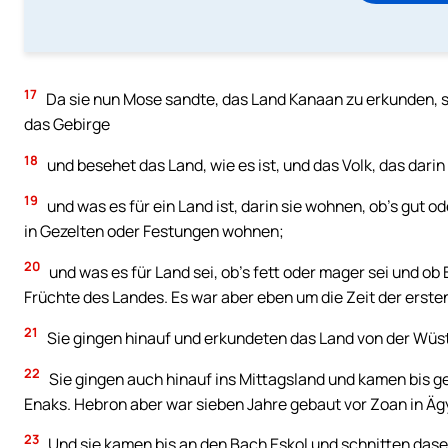
17
Da sie nun Mose sandte, das Land Kanaan zu erkunden, sp
das Gebirge
18
und besehet das Land, wie es ist, und das Volk, das darin
19
und was es für ein Land ist, darin sie wohnen, ob’s gut od
in Gezelten oder Festungen wohnen;
20
und was es für Land sei, ob’s fett oder mager sei und ob
Früchte des Landes. Es war aber eben um die Zeit der erst
21
Sie gingen hinauf und erkundeten das Land von der Wüs
22
Sie gingen auch hinauf ins Mittagsland und kamen bis g
Enaks. Hebron aber war sieben Jahre gebaut vor Zoan in Äg
23
Und sie kamen bis an den Bach Eskol und schnitten dasel