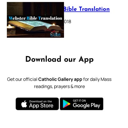
Webster Bible Translation
October 11, 2018
Download our App
Get our official
Catholic Gallery app
for daily Mass
readings, prayers & more