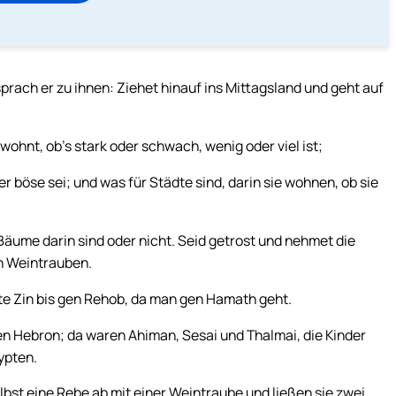
rach er zu ihnen: Ziehet hinauf ins Mittagsland und geht auf
 wohnt, ob’s stark oder schwach, wenig oder viel ist;
er böse sei; und was für Städte sind, darin sie wohnen, ob sie
 Bäume darin sind oder nicht. Seid getrost und nehmet die
en Weintrauben.
te Zin bis gen Rehob, da man gen Hamath geht.
en Hebron; da waren Ahiman, Sesai und Thalmai, die Kinder
ypten.
bst eine Rebe ab mit einer Weintraube und ließen sie zwei