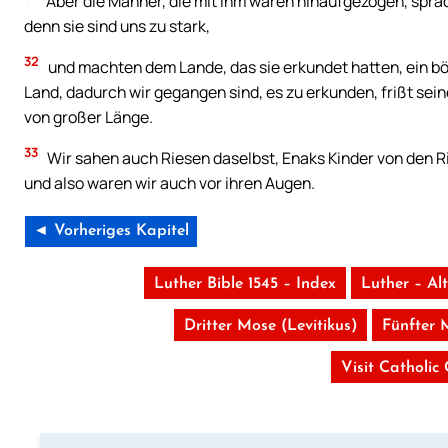
Aber die Männer, die mit ihm waren hinaufgezogen, spra
denn sie sind uns zu stark,
32
und machten dem Lande, das sie erkundet hatten, ein bö
Land, dadurch wir gegangen sind, es zu erkunden, frißt seine
von großer Länge.
33
Wir sahen auch Riesen daselbst, Enaks Kinder von den 
und also waren wir auch vor ihren Augen.
◄ Vorheriges Kapitel
Luther Bible 1545 – Index
Luther – Al
Dritter Mose (Levitikus)
Fünfter 
Visit Catholic