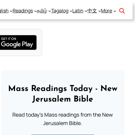
lish
Readings
தமிழ்
Tagalog
Latin
中文
More
Mass Readings Today - New
Jerusalem Bible
Read today's Mass readings from the New
Jerusalem Bible.