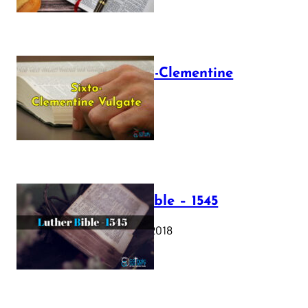
The Sixto-Clementine
Vulgate
July 12, 2025
Luther Bible – 1545
October 17, 2018