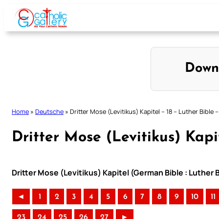
Skip
to
content
Down
Home
»
Deutsche
»
Dritter Mose (Levitikus) Kapitel – 18 – Luther Bible 
Dritter Mose (Levitikus) Kapit
Dritter Mose (Levitikus) Kapitel (German Bible : Luther 
◄
1
2
3
4
5
6
7
8
9
10
11
23
24
25
26
27
►