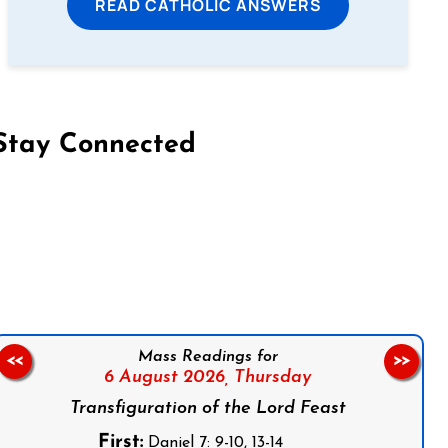
READ CATHOLIC ANSWERS
Stay Connected
on Facebook
Follow us on Instagram
Follow us on X
Subscribe to our YouTube Channel
Follow us on WhatsApp
Mass Readings for
<<
>>
6 August 2026,
Thursday
Transfiguration of the Lord Feast
First:
Daniel 7: 9-10, 13-14