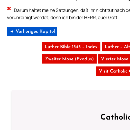
30
Darum haltet meine Satzungen, daß ihr nicht tut nach den
verunreinigt werdet; denn ich bin der HERR, euer Gott.
◄ Vorheriges Kapitel
Luther Bible 1545 – Index
Luther – Al
Zweiter Mose (Exodus)
Vierter Mose
Visit Catholic
Catholi