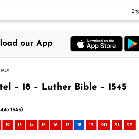
Eng
load our App
– 1545
el – 18 – Luther Bible – 1545
Bible 1545)
12
13
14
15
16
17
18
19
20
21
22