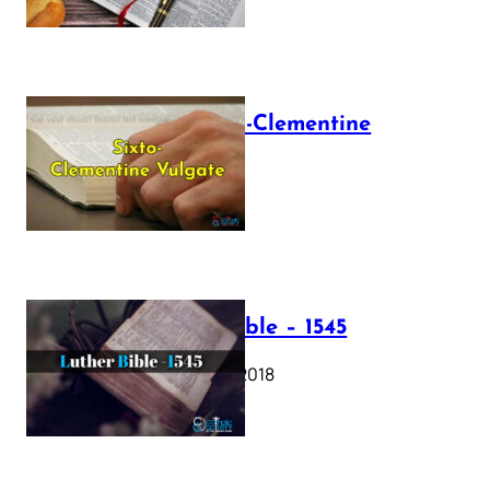
The Sixto-Clementine
Vulgate
July 12, 2025
Luther Bible – 1545
October 17, 2018