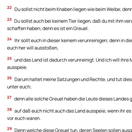
22
Du sollst nicht beim Knaben liegen wie beim Weibe; denn 
23
Du sollst auch bei keinem Tier liegen, daß du mit ihm ver
schaffen haben; denn es ist ein Greuel.
24
Ihr sollt euch in dieser keinem verunreinigen; denn in di
euch her will ausstoßen,
25
und das Land ist dadurch verunreinigt. Und ich will ihr
ausspeie.
26
Darum haltet meine Satzungen und Rechte, und tut dies
unter euch;
27
denn alle solche Greuel haben die Leute dieses Landes g
28
auf daß euch nicht auch das Land ausspeie, wenn ihr es 
vor euch waren.
29
Denn welche diese Greuel tun, deren Seelen sollen ausg