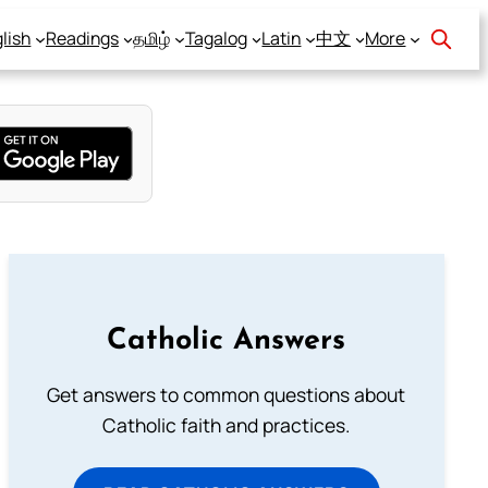
lish
Readings
தமிழ்
Tagalog
Latin
中文
More
Catholic Answers
Get answers to common questions about
Catholic faith and practices.