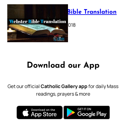
Webster Bible Translation
October 11, 2018
Download our App
Get our official
Catholic Gallery app
for daily Mass
readings, prayers & more