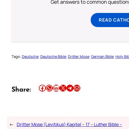
Get answers to common questions 
READ CATH
Tags:
Deutsche
Deutsche Bible
Dritter Mose
German Bible
Holy Bi
Share this article on Facebook
Share this article on WhatsApp
Share this article on LinkedIn
Share this article on X
Share this article on Telegram
Email this Article
Share:
←
Dritter Mose (Levitikus) Kapitel – 17 – Luther Bible –