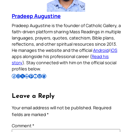
Pradeep Augustine
Pradeep Augustine is the founder of Catholic Gallery, a
faith-driven platform sharing Mass Readings in multiple
languages, prayers, quotes, catechism, Bible plans,
reflections, and other spiritual resources since 2013.
He manages the website and the official
Android
/
iOS
apps alongside his professional career (
Read his
story
). Stay connected with him on the official social
profiles below.
Follow Pradeep on Facebook
Follow Pradeep on Instagram
Follow Pradeep on X
Follow Pradeep on LinkedIn
Follow Pradeep on Pinterest
Subscribe to Pradeep’s Youtube Channel
Follow Pradeep on WordPress
Follow Pradeep on GitHub
Leave a Reply
Your email address will not be published.
Required
fields are marked
*
Comment
*