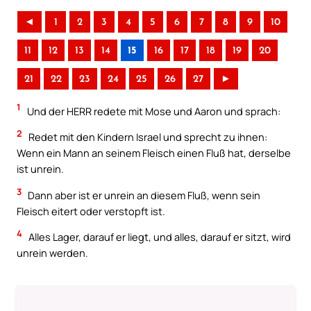
◄
1
2
3
4
5
6
7
8
9
10
11
12
13
14
15
16
17
18
19
20
21
22
23
24
25
26
27
►
1
Und der HERR redete mit Mose und Aaron und sprach:
2
Redet mit den Kindern Israel und sprecht zu ihnen:
Wenn ein Mann an seinem Fleisch einen Fluß hat, derselbe
ist unrein.
3
Dann aber ist er unrein an diesem Fluß, wenn sein
Fleisch eitert oder verstopft ist.
4
Alles Lager, darauf er liegt, und alles, darauf er sitzt, wird
unrein werden.