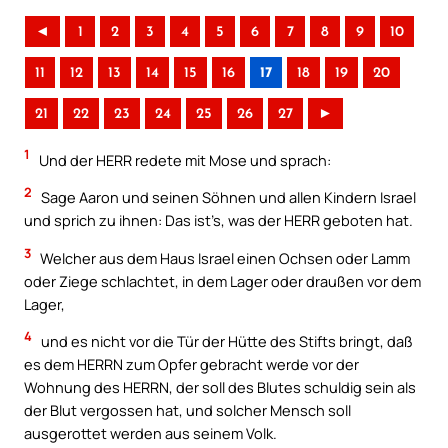
◄
1
2
3
4
5
6
7
8
9
10
11
12
13
14
15
16
17
18
19
20
21
22
23
24
25
26
27
►
1
Und der HERR redete mit Mose und sprach:
2
Sage Aaron und seinen Söhnen und allen Kindern Israel
und sprich zu ihnen: Das ist’s, was der HERR geboten hat.
3
Welcher aus dem Haus Israel einen Ochsen oder Lamm
oder Ziege schlachtet, in dem Lager oder draußen vor dem
Lager,
4
und es nicht vor die Tür der Hütte des Stifts bringt, daß
es dem HERRN zum Opfer gebracht werde vor der
Wohnung des HERRN, der soll des Blutes schuldig sein als
der Blut vergossen hat, und solcher Mensch soll
ausgerottet werden aus seinem Volk.