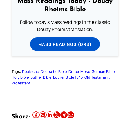
Mass Readings Today - Douay
Rheims Bible
Follow today's Mass readings in the classic
Douay Rheims translation.
MASS READINGS (DRB)
Tags:
Deutsche
Deutsche Bible
Dritter Mose
German Bible
Holy Bible
Luther Bible
Luther Bible 1545
Old Testament
Protestant
Share this article on Facebook
Share this article on WhatsApp
Share this article on LinkedIn
Share this article on X
Share this article on Telegram
Email this Article
Share: