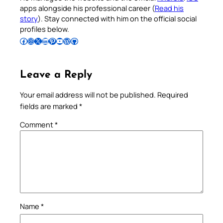
apps alongside his professional career (
Read his
story
). Stay connected with him on the official social
profiles below.
Follow Pradeep on Facebook
Follow Pradeep on Instagram
Follow Pradeep on X
Follow Pradeep on LinkedIn
Follow Pradeep on Pinterest
Subscribe to Pradeep’s Youtube Channel
Follow Pradeep on WordPress
Follow Pradeep on GitHub
Leave a Reply
Your email address will not be published.
Required
fields are marked
*
Comment
*
Name
*