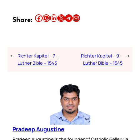
Share this article on Facebook
Share this article on WhatsApp
Share this article on LinkedIn
Share this article on X
Share this article on Telegram
Email this Article
Share:
←
Richter Kapitel – 7 –
Richter Kapitel – 9 –
→
Luther Bible – 1545
Luther Bible – 1545
Pradeep Augustine
Pradeep Augustine is the founder of Catholic Gallery, a