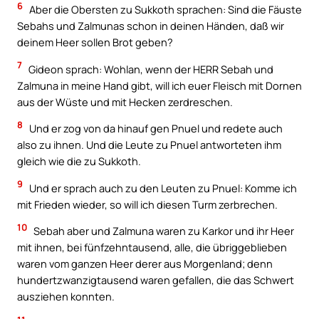
6
Aber die Obersten zu Sukkoth sprachen: Sind die Fäuste
Sebahs und Zalmunas schon in deinen Händen, daß wir
deinem Heer sollen Brot geben?
7
Gideon sprach: Wohlan, wenn der HERR Sebah und
Zalmuna in meine Hand gibt, will ich euer Fleisch mit Dornen
aus der Wüste und mit Hecken zerdreschen.
8
Und er zog von da hinauf gen Pnuel und redete auch
also zu ihnen. Und die Leute zu Pnuel antworteten ihm
gleich wie die zu Sukkoth.
9
Und er sprach auch zu den Leuten zu Pnuel: Komme ich
mit Frieden wieder, so will ich diesen Turm zerbrechen.
10
Sebah aber und Zalmuna waren zu Karkor und ihr Heer
mit ihnen, bei fünfzehntausend, alle, die übriggeblieben
waren vom ganzen Heer derer aus Morgenland; denn
hundertzwanzigtausend waren gefallen, die das Schwert
ausziehen konnten.