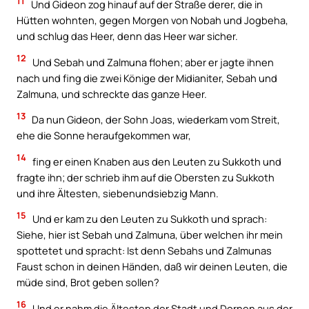
11
Und Gideon zog hinauf auf der Straße derer, die in
Hütten wohnten, gegen Morgen von Nobah und Jogbeha,
und schlug das Heer, denn das Heer war sicher.
12
Und Sebah und Zalmuna flohen; aber er jagte ihnen
nach und fing die zwei Könige der Midianiter, Sebah und
Zalmuna, und schreckte das ganze Heer.
13
Da nun Gideon, der Sohn Joas, wiederkam vom Streit,
ehe die Sonne heraufgekommen war,
14
fing er einen Knaben aus den Leuten zu Sukkoth und
fragte ihn; der schrieb ihm auf die Obersten zu Sukkoth
und ihre Ältesten, siebenundsiebzig Mann.
15
Und er kam zu den Leuten zu Sukkoth und sprach:
Siehe, hier ist Sebah und Zalmuna, über welchen ihr mein
spottetet und spracht: Ist denn Sebahs und Zalmunas
Faust schon in deinen Händen, daß wir deinen Leuten, die
müde sind, Brot geben sollen?
16
Und er nahm die Ältesten der Stadt und Dornen aus der