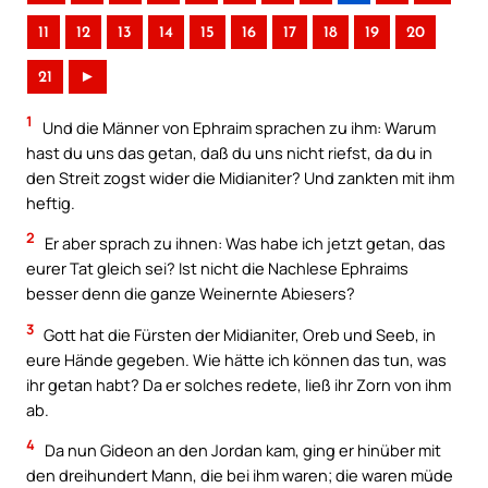
11
12
13
14
15
16
17
18
19
20
21
►
1
Und die Männer von Ephraim sprachen zu ihm: Warum
hast du uns das getan, daß du uns nicht riefst, da du in
den Streit zogst wider die Midianiter? Und zankten mit ihm
heftig.
2
Er aber sprach zu ihnen: Was habe ich jetzt getan, das
eurer Tat gleich sei? Ist nicht die Nachlese Ephraims
besser denn die ganze Weinernte Abiesers?
3
Gott hat die Fürsten der Midianiter, Oreb und Seeb, in
eure Hände gegeben. Wie hätte ich können das tun, was
ihr getan habt? Da er solches redete, ließ ihr Zorn von ihm
ab.
4
Da nun Gideon an den Jordan kam, ging er hinüber mit
den dreihundert Mann, die bei ihm waren; die waren müde