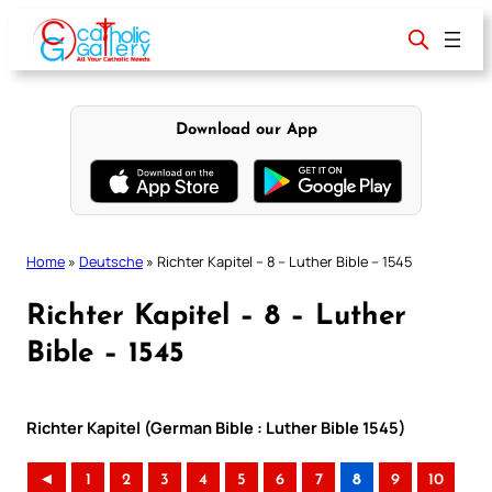
Skip
to
content
Download our App
Home
»
Deutsche
»
Richter Kapitel – 8 – Luther Bible – 1545
Richter Kapitel – 8 – Luther
Bible – 1545
Richter Kapitel (German Bible : Luther Bible 1545)
◄
1
2
3
4
5
6
7
8
9
10