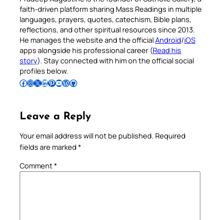
faith-driven platform sharing Mass Readings in multiple
languages, prayers, quotes, catechism, Bible plans,
reflections, and other spiritual resources since 2013.
He manages the website and the official
Android
/
iOS
apps alongside his professional career (
Read his
story
). Stay connected with him on the official social
profiles below.
Follow Pradeep on Facebook
Follow Pradeep on Instagram
Follow Pradeep on X
Follow Pradeep on LinkedIn
Follow Pradeep on Pinterest
Subscribe to Pradeep’s Youtube Channel
Follow Pradeep on WordPress
Follow Pradeep on GitHub
Leave a Reply
Your email address will not be published.
Required
fields are marked
*
Comment
*