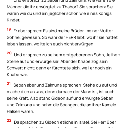
Und er sprach zu Sebah und Zalmuna: Wie waren die
Männer, die ihr erwürgtet zu Thabor? Sie sprachen: Sie
waren wie du und ein jeglicher schön wie eines Königs
Kinder.
19
Er aber sprach: Es sind meine Brüder, meiner Mutter
Söhne, gewesen. So wahr der HERR lebt, wo ihr sie hättet
leben lassen, wollte ich euch nicht erwürgen.
20
Und er sprach zu seinem erstgeborenen Sohn, Jether:
Stehe auf und erwürge sie! Aber der Knabe zog sein
Schwert nicht; denn er fürchtete sich, weil er noch ein
Knabe war.
21
Sebah aber und Zalmuna sprachen: Stehe du auf und
mache dich an uns; denn darnach der Mann ist, ist auch
seine Kraft. Also stand Gideon auf und erwürgte Sebah
und Zalmuna und nahm die Spangen, die an ihrer Kamele
Hälsen waren.
22
Da sprachen zu Gideon etliche in Israel: Sei Herr über