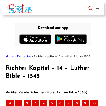
Skip
to
content
Download our App
Home
»
Deutsche
»
Richter Kapitel – 14 – Luther Bible – 1545
Richter Kapitel – 14 – Luther
Bible – 1545
Richter Kapitel (German Bible : Luther Bible 1545)
◄
1
2
3
4
5
6
7
8
9
10