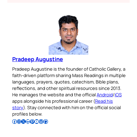
Pradeep Augustine
Pradeep Augustine is the founder of Catholic Gallery, a
faith-driven platform sharing Mass Readings in multiple
languages, prayers, quotes, catechism, Bible plans,
reflections, and other spiritual resources since 2013.
He manages the website and the official
Android
/
iOS
apps alongside his professional career (
Read his
story
). Stay connected with him on the official social
profiles below.
Follow Pradeep on Facebook
Follow Pradeep on Instagram
Follow Pradeep on X
Follow Pradeep on LinkedIn
Follow Pradeep on Pinterest
Subscribe to Pradeep’s Youtube Channel
Follow Pradeep on WordPress
Follow Pradeep on GitHub