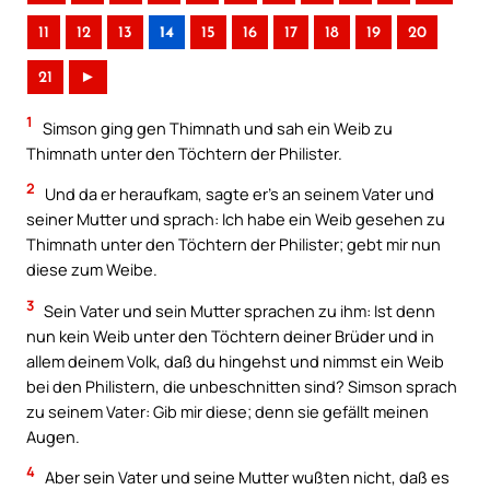
11
12
13
14
15
16
17
18
19
20
21
►
1
Simson ging gen Thimnath und sah ein Weib zu
Thimnath unter den Töchtern der Philister.
2
Und da er heraufkam, sagte er’s an seinem Vater und
seiner Mutter und sprach: Ich habe ein Weib gesehen zu
Thimnath unter den Töchtern der Philister; gebt mir nun
diese zum Weibe.
3
Sein Vater und sein Mutter sprachen zu ihm: Ist denn
nun kein Weib unter den Töchtern deiner Brüder und in
allem deinem Volk, daß du hingehst und nimmst ein Weib
bei den Philistern, die unbeschnitten sind? Simson sprach
zu seinem Vater: Gib mir diese; denn sie gefällt meinen
Augen.
4
Aber sein Vater und seine Mutter wußten nicht, daß es