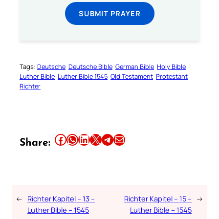
SUBMIT PRAYER
Tags:
Deutsche
Deutsche Bible
German Bible
Holy Bible
Luther Bible
Luther Bible 1545
Old Testament
Protestant
Richter
Share this article on Facebook
Share this article on WhatsApp
Share this article on LinkedIn
Share this article on X
Share this article on Telegram
Email this Article
Share:
←
Richter Kapitel – 13 –
Richter Kapitel – 15 –
→
Luther Bible – 1545
Luther Bible – 1545