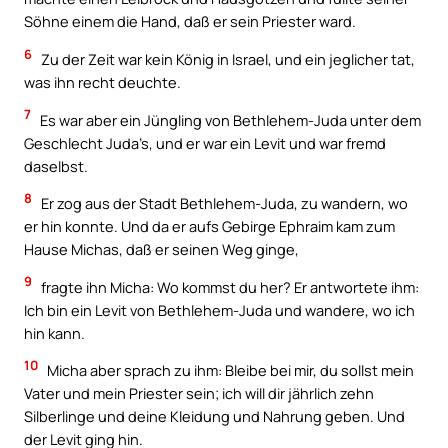
Söhne einem die Hand, daß er sein Priester ward.
6
Zu der Zeit war kein König in Israel, und ein jeglicher tat,
was ihn recht deuchte.
7
Es war aber ein Jüngling von Bethlehem-Juda unter dem
Geschlecht Juda’s, und er war ein Levit und war fremd
daselbst.
8
Er zog aus der Stadt Bethlehem-Juda, zu wandern, wo
er hin konnte. Und da er aufs Gebirge Ephraim kam zum
Hause Michas, daß er seinen Weg ginge,
9
fragte ihn Micha: Wo kommst du her? Er antwortete ihm:
Ich bin ein Levit von Bethlehem-Juda und wandere, wo ich
hin kann.
10
Micha aber sprach zu ihm: Bleibe bei mir, du sollst mein
Vater und mein Priester sein; ich will dir jährlich zehn
Silberlinge und deine Kleidung und Nahrung geben. Und
der Levit ging hin.