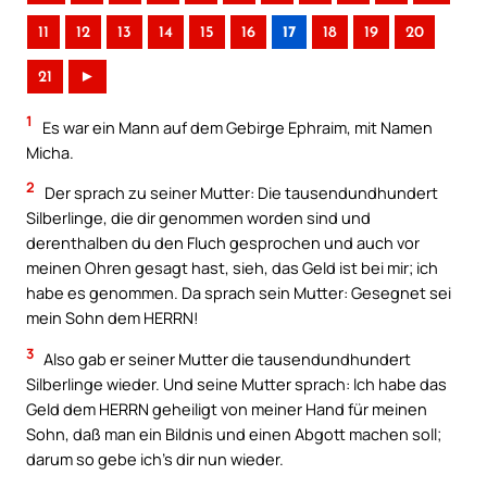
11
12
13
14
15
16
17
18
19
20
21
►
1
Es war ein Mann auf dem Gebirge Ephraim, mit Namen
Micha.
2
Der sprach zu seiner Mutter: Die tausendundhundert
Silberlinge, die dir genommen worden sind und
derenthalben du den Fluch gesprochen und auch vor
meinen Ohren gesagt hast, sieh, das Geld ist bei mir; ich
habe es genommen. Da sprach sein Mutter: Gesegnet sei
mein Sohn dem HERRN!
3
Also gab er seiner Mutter die tausendundhundert
Silberlinge wieder. Und seine Mutter sprach: Ich habe das
Geld dem HERRN geheiligt von meiner Hand für meinen
Sohn, daß man ein Bildnis und einen Abgott machen soll;
darum so gebe ich’s dir nun wieder.