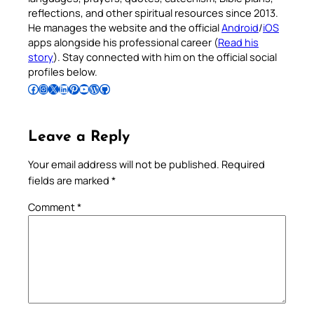
reflections, and other spiritual resources since 2013.
He manages the website and the official
Android
/
iOS
apps alongside his professional career (
Read his
story
). Stay connected with him on the official social
profiles below.
Follow Pradeep on Facebook
Follow Pradeep on Instagram
Follow Pradeep on X
Follow Pradeep on LinkedIn
Follow Pradeep on Pinterest
Subscribe to Pradeep’s Youtube Channel
Follow Pradeep on WordPress
Follow Pradeep on GitHub
Leave a Reply
Your email address will not be published.
Required
fields are marked
*
Comment
*