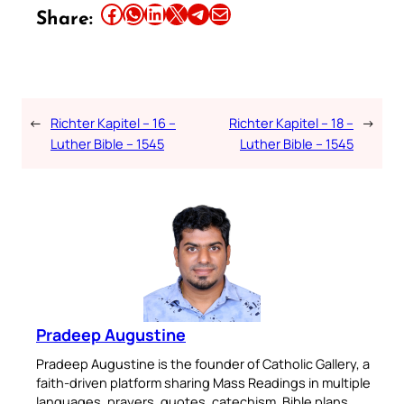
Share this article on Facebook
Share this article on WhatsApp
Share this article on LinkedIn
Share this article on X
Share this article on Telegram
Email this Article
Share:
←
Richter Kapitel – 16 –
Richter Kapitel – 18 –
→
Luther Bible – 1545
Luther Bible – 1545
Pradeep Augustine
Pradeep Augustine is the founder of Catholic Gallery, a
faith-driven platform sharing Mass Readings in multiple
languages, prayers, quotes, catechism, Bible plans,