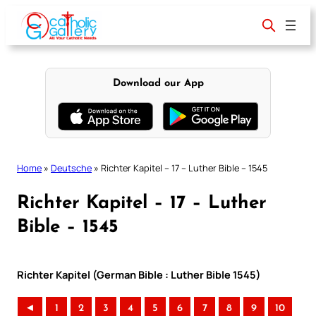
Skip
to
content
Download our App
Home
»
Deutsche
»
Richter Kapitel – 17 – Luther Bible – 1545
Richter Kapitel – 17 – Luther
Bible – 1545
Richter Kapitel (German Bible : Luther Bible 1545)
◄
1
2
3
4
5
6
7
8
9
10