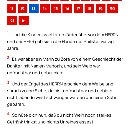
11
12
13
14
15
16
17
18
19
20
21
►
1
Und die Kinder Israel taten fürder übel vor dem HERRN;
und der HERR gab sie in die Hände der Philister vierzig
Jahre.
2
Es war aber ein Mann zu Zora von einem Geschlecht der
Daniter, mit Namen Manoah; und sein Weib war
unfruchtbar und gebar nicht.
3
Und der Engel des HERRN erschien dem Weibe und
sprach zu ihr: Siehe, du bist unfruchtbar und gebierst
nicht; aber du wirst schwanger werden und einen Sohn
gebären.
4
So hüte dich nun, daß du nicht Wein noch starkes
Getränk trinkst und nichts Unreines essest;