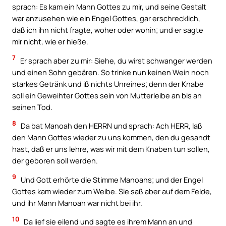
sprach: Es kam ein Mann Gottes zu mir, und seine Gestalt
war anzusehen wie ein Engel Gottes, gar erschrecklich,
daß ich ihn nicht fragte, woher oder wohin; und er sagte
mir nicht, wie er hieße.
7
Er sprach aber zu mir: Siehe, du wirst schwanger werden
und einen Sohn gebären. So trinke nun keinen Wein noch
starkes Getränk und iß nichts Unreines; denn der Knabe
soll ein Geweihter Gottes sein von Mutterleibe an bis an
seinen Tod.
8
Da bat Manoah den HERRN und sprach: Ach HERR, laß
den Mann Gottes wieder zu uns kommen, den du gesandt
hast, daß er uns lehre, was wir mit dem Knaben tun sollen,
der geboren soll werden.
9
Und Gott erhörte die Stimme Manoahs; und der Engel
Gottes kam wieder zum Weibe. Sie saß aber auf dem Felde,
und ihr Mann Manoah war nicht bei ihr.
10
Da lief sie eilend und sagte es ihrem Mann an und