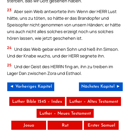
sterben, daß wir Gott gesehen haben.
23
Aber sein Weib antwortete ihm: Wenn der HERR Lust
hätte, uns zu töten, so hätte er das Brandopfer und
Speisopfer nicht genommen von unsern Händen; er hätte
uns auch nicht alles solches erzeigt noch uns solches
hören lassen, wie jetzt geschehen ist.
24
Und das Weib gebar einen Sohn und hieß ihn Simson.
Und der Knabe wuchs, und der HERR segnete ihn.
25
Und der Geist des HERRN fing an, ihn zu treiben im
Lager Dan zwischen Zora und Esthaol.
◄ Vorheriges Kapitel
Nächstes Kapitel ►
Luther Bible 1545 – Index
Luther – Altes Testament
Luther – Neues Testament
Josua
Rut
Erster Samuel