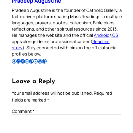
Pradeep Augustine
Pradeep Augustine is the founder of Catholic Gallery, a
faith-driven platform sharing Mass Readings in multiple
languages, prayers, quotes, catechism, Bible plans,
reflections, and other spiritual resources since 2013.
He manages the website and the official
Android
/
iOS
apps alongside his professional career (
Read his
story
). Stay connected with him on the official social
profiles below.
Follow Pradeep on Facebook
Follow Pradeep on Instagram
Follow Pradeep on X
Follow Pradeep on LinkedIn
Follow Pradeep on Pinterest
Subscribe to Pradeep’s Youtube Channel
Follow Pradeep on WordPress
Follow Pradeep on GitHub
Leave a Reply
Your email address will not be published.
Required
fields are marked
*
Comment
*