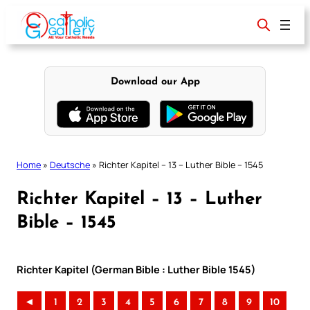
Skip
to
content
Download our App
Home
»
Deutsche
»
Richter Kapitel – 13 – Luther Bible – 1545
Richter Kapitel – 13 – Luther
Bible – 1545
Richter Kapitel (German Bible : Luther Bible 1545)
◄
1
2
3
4
5
6
7
8
9
10