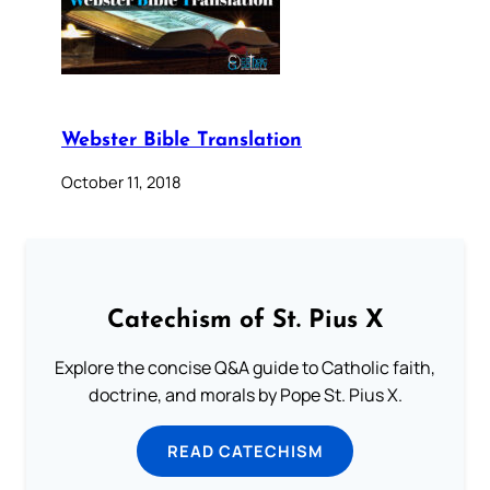
Webster Bible Translation
October 11, 2018
Catechism of St. Pius X
Explore the concise Q&A guide to Catholic faith,
doctrine, and morals by Pope St. Pius X.
READ CATECHISM