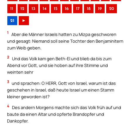
11
12
13
14
15
16
17
18
19
20
21
►
1
Aber die Männer Israels hatten zu Mizpa geschworen
und gesagt: Niemand soll seine Tochter den Benjaminitern
zum Weib geben.
2
Und das Volk kam gen Beth-El und blieb da bis zum
Abend vor Gott, und sie hoben auf ihre Stimme und
weinten sehr
3
und sprachen: O HERR, Gott von Israel, warum ist das
geschehen in Israel, daß heute Israel um einen Stamm
kleiner geworden ist?
4
Des andern Morgens machte sich das Volk früh auf und
baute da einen Altar und opferte Brandopfer und
Dankopfer.