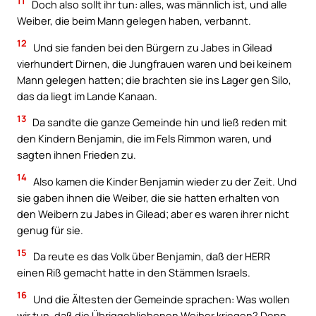
11
Doch also sollt ihr tun: alles, was männlich ist, und alle
Weiber, die beim Mann gelegen haben, verbannt.
12
Und sie fanden bei den Bürgern zu Jabes in Gilead
vierhundert Dirnen, die Jungfrauen waren und bei keinem
Mann gelegen hatten; die brachten sie ins Lager gen Silo,
das da liegt im Lande Kanaan.
13
Da sandte die ganze Gemeinde hin und ließ reden mit
den Kindern Benjamin, die im Fels Rimmon waren, und
sagten ihnen Frieden zu.
14
Also kamen die Kinder Benjamin wieder zu der Zeit. Und
sie gaben ihnen die Weiber, die sie hatten erhalten von
den Weibern zu Jabes in Gilead; aber es waren ihrer nicht
genug für sie.
15
Da reute es das Volk über Benjamin, daß der HERR
einen Riß gemacht hatte in den Stämmen Israels.
16
Und die Ältesten der Gemeinde sprachen: Was wollen
wir tun, daß die Übriggebliebenen Weiber kriegen? Denn