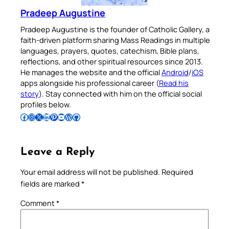
Pradeep Augustine
Pradeep Augustine is the founder of Catholic Gallery, a
faith-driven platform sharing Mass Readings in multiple
languages, prayers, quotes, catechism, Bible plans,
reflections, and other spiritual resources since 2013.
He manages the website and the official
Android
/
iOS
apps alongside his professional career (
Read his
story
). Stay connected with him on the official social
profiles below.
Follow Pradeep on Facebook
Follow Pradeep on Instagram
Follow Pradeep on X
Follow Pradeep on LinkedIn
Follow Pradeep on Pinterest
Subscribe to Pradeep’s Youtube Channel
Follow Pradeep on WordPress
Follow Pradeep on GitHub
Leave a Reply
Your email address will not be published.
Required
fields are marked
*
Comment
*