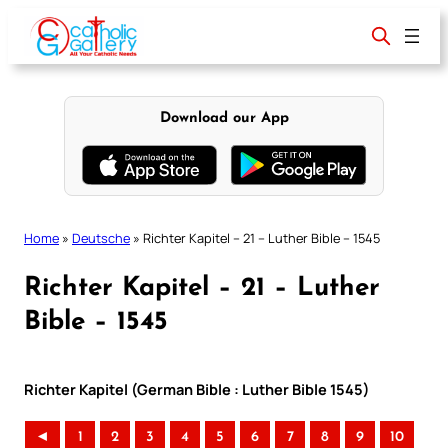
Skip
to
content
Download our App
Home
»
Deutsche
»
Richter Kapitel – 21 – Luther Bible – 1545
Richter Kapitel – 21 – Luther
Bible – 1545
Richter Kapitel (German Bible : Luther Bible 1545)
◄
1
2
3
4
5
6
7
8
9
10