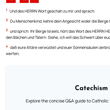
1
Und des HERRN Wort geschah zu mir und sprach:
2
Du Menschenkind, kehre dein Angesicht wider die Berge I
3
und sprich: Ihr Berge Israels, hört das Wort des HERRN 
den Bächen und Tälern: Siehe, ich will das Schwert über eu
4
daß eure Altäre verwüstet und euer Sonnensäulen zerbroc
werfen;
Catechism 
Explore the concise Q&A guide to Catholic f