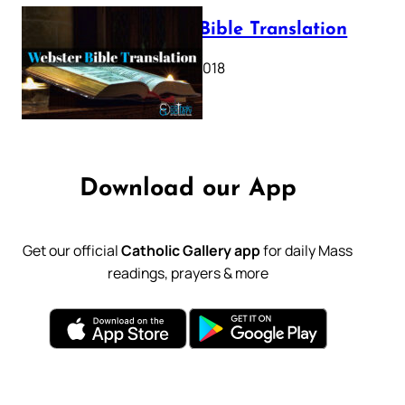
Webster Bible Translation
October 11, 2018
Download our App
Get our official
Catholic Gallery app
for daily Mass
readings, prayers & more