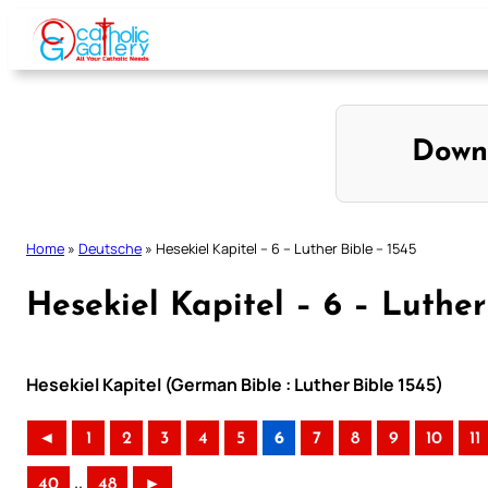
Skip
to
content
Down
Home
»
Deutsche
»
Hesekiel Kapitel – 6 – Luther Bible – 1545
Hesekiel Kapitel – 6 – Luther
Hesekiel Kapitel (German Bible : Luther Bible 1545)
◄
1
2
3
4
5
6
7
8
9
10
11
..
40
48
►