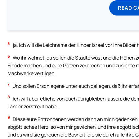
READ C
5
ja, ich will die Leichname der Kinder Israel vor ihre Bilde
6
Wo ihr wohnet, da sollen die Städte wüst und die Höhen z
Einöde machen und eure Götzen zerbrechen und zunichte 
Machwerke vertilgen.
7
Und sollen Erschlagene unter euch daliegen, daß ihr erfah
8
Ich will aber etliche von euch übrigbleiben lassen, die 
Länder zerstreut habe.
9
Diese eure Entronnenen werden dann an mich gedenken un
abgöttisches Herz, so von mir gewichen, und ihre abgöttis
und es wird sie gereuen die Bosheit, die sie durch alle ihr