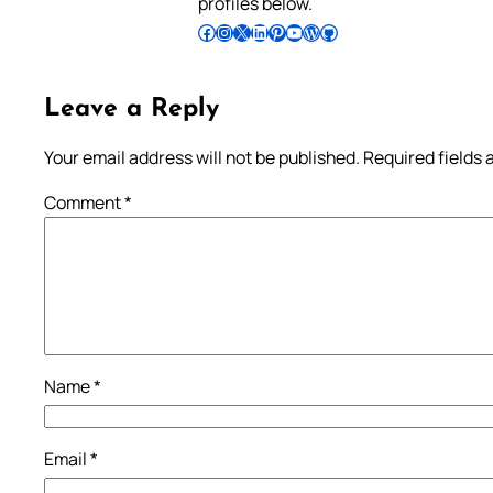
profiles below.
Follow Pradeep on Facebook
Follow Pradeep on Instagram
Follow Pradeep on X
Follow Pradeep on LinkedIn
Follow Pradeep on Pinterest
Subscribe to Pradeep’s Youtube Channel
Follow Pradeep on WordPress
Follow Pradeep on GitHub
Leave a Reply
Your email address will not be published.
Required fields
Comment
*
Name
*
Email
*