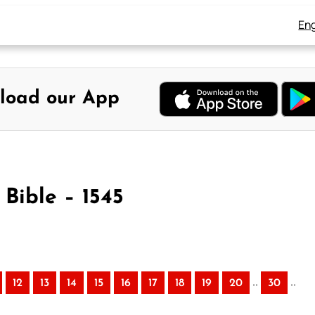
Eng
load our App
 Bible – 1545
..
..
12
13
14
15
16
17
18
19
20
30