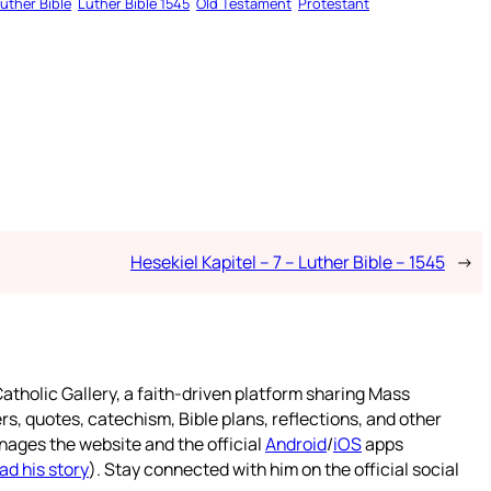
uther Bible
Luther Bible 1545
Old Testament
Protestant
Hesekiel Kapitel – 7 – Luther Bible – 1545
→
atholic Gallery, a faith-driven platform sharing Mass
rs, quotes, catechism, Bible plans, reflections, and other
nages the website and the official
Android
/
iOS
apps
ad his story
). Stay connected with him on the official social