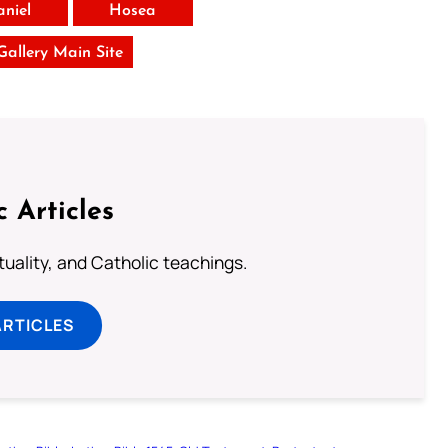
aniel
Hosea
 Gallery Main Site
c Articles
rituality, and Catholic teachings.
ARTICLES