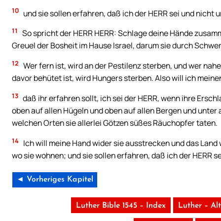
10
und sie sollen erfahren, daß ich der HERR sei und nicht
11
So spricht der HERR HERR: Schlage deine Hände zusamme
Greuel der Bosheit im Hause Israel, darum sie durch Schwer
12
Wer fern ist, wird an der Pestilenz sterben, und wer nahe
davor behütet ist, wird Hungers sterben. Also will ich mein
13
daß ihr erfahren sollt, ich sei der HERR, wenn ihre Ersch
oben auf allen Hügeln und oben auf allen Bergen und unter 
welchen Orten sie allerlei Götzen süßes Räuchopfer taten.
14
Ich will meine Hand wider sie ausstrecken und das Land 
wo sie wohnen; und sie sollen erfahren, daß ich der HERR se
◄ Vorheriges Kapitel
Luther Bible 1545 – Index
Luther – Al