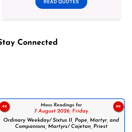
READ QUOTES
Stay Connected
on Facebook
Follow us on Instagram
Follow us on X
Subscribe to our YouTube Channel
Follow us on WhatsApp
Mass Readings for
<<
>>
7 August 2026,
Friday
Ordinary Weekday/ Sixtus II, Pope, Martyr, and
Companions, Martyrs/ Cajetan, Priest