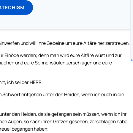
ATECHISM
r hinwerfen und will ihre Gebeine um eure Altäre her zerstreuen.
ur Einöde werden; denn man wird eure Altäre wüst und zur
machen und eure Sonnensäulen zerschlagen und eure
rt, ich sei der HERR.
dem Schwert entgehen unter den Heiden, wenn ich euch in die
ter den Heiden, da sie gefangen sein müssen, wenn ich ihr
chen Augen, so nach ihren Götzen gesehen, zerschlagen habe;
e Greuel begangen haben;