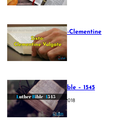
The Sixto-Clementine
Vulgate
July 12, 2025
Luther Bible – 1545
October 17, 2018