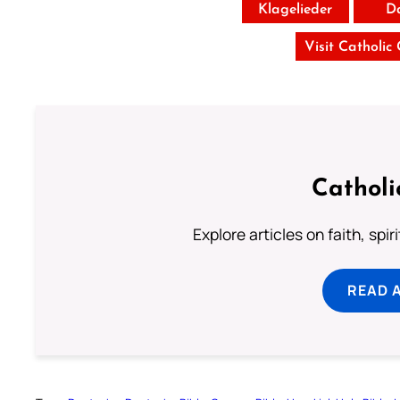
Klagelieder
D
Visit Catholic
Catholi
Explore articles on faith, spi
READ 