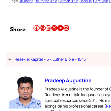
Tags:
Deutsche
Deutsche Bible
German Bible
Hesekiel
Holy Bible
L
Share this article on Facebook
Share this article on WhatsApp
Share this article on LinkedIn
Share this article on X
Share this article on Telegram
Email this Article
Share:
←
Hesekiel Kapitel – 5 – Luther Bible – 1545
Pradeep Augustine
Pradeep Augustine is the founder of C
Readings in multiple languages, praye
spiritual resources since 2013. He ma
alongside his professional career (
Re