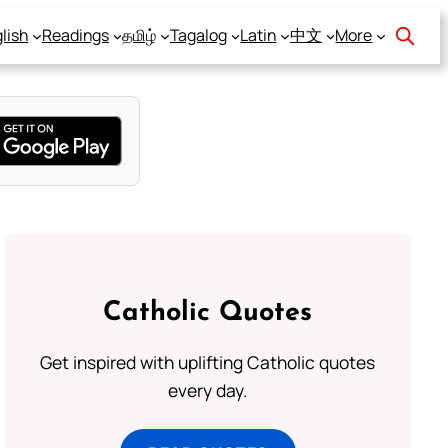
lish
Readings
தமிழ்
Tagalog
Latin
中文
More
Catholic Quotes
Get inspired with uplifting Catholic quotes
every day.