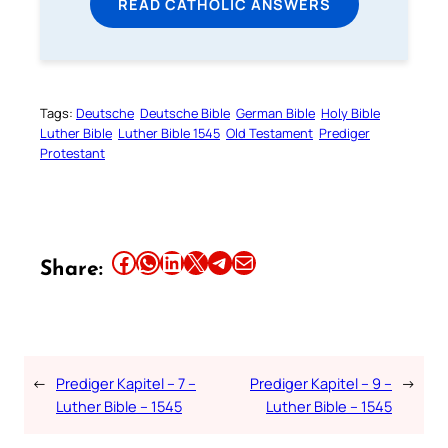
READ CATHOLIC ANSWERS
Tags:
Deutsche
Deutsche Bible
German Bible
Holy Bible
Luther Bible
Luther Bible 1545
Old Testament
Prediger
Protestant
Share this article on Facebook
Share this article on WhatsApp
Share this article on LinkedIn
Share this article on X
Share this article on Telegram
Email this Article
Share:
←
Prediger Kapitel – 7 –
Prediger Kapitel – 9 –
→
Luther Bible – 1545
Luther Bible – 1545