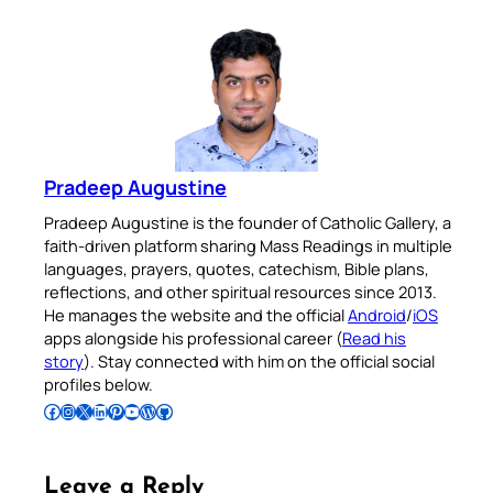
Pradeep Augustine
Pradeep Augustine is the founder of Catholic Gallery, a
faith-driven platform sharing Mass Readings in multiple
languages, prayers, quotes, catechism, Bible plans,
reflections, and other spiritual resources since 2013.
He manages the website and the official
Android
/
iOS
apps alongside his professional career (
Read his
story
). Stay connected with him on the official social
profiles below.
Follow Pradeep on Facebook
Follow Pradeep on Instagram
Follow Pradeep on X
Follow Pradeep on LinkedIn
Follow Pradeep on Pinterest
Subscribe to Pradeep’s Youtube Channel
Follow Pradeep on WordPress
Follow Pradeep on GitHub
Leave a Reply