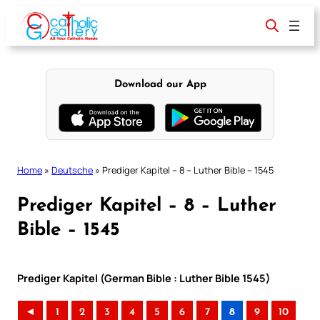
Skip
to
content
Download our App
Home
»
Deutsche
»
Prediger Kapitel – 8 – Luther Bible – 1545
Prediger Kapitel – 8 – Luther
Bible – 1545
Prediger Kapitel (German Bible : Luther Bible 1545)
◄
1
2
3
4
5
6
7
8
9
10