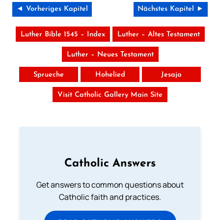
◄ Vorheriges Kapitel
Nächstes Kapitel ►
Luther Bible 1545 – Index
Luther – Altes Testament
Luther – Neues Testament
Sprueche
Hohelied
Jesaja
Visit Catholic Gallery Main Site
Catholic Answers
Get answers to common questions about
Catholic faith and practices.