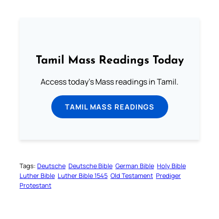
Tamil Mass Readings Today
Access today's Mass readings in Tamil.
TAMIL MASS READINGS
Tags:
Deutsche
Deutsche Bible
German Bible
Holy Bible
Luther Bible
Luther Bible 1545
Old Testament
Prediger
Protestant