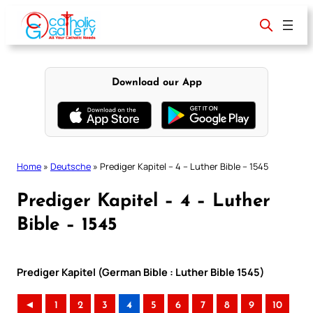
Skip
to
content
Download our App
Home
»
Deutsche
»
Prediger Kapitel – 4 – Luther Bible – 1545
Prediger Kapitel – 4 – Luther
Bible – 1545
Prediger Kapitel (German Bible : Luther Bible 1545)
◄
1
2
3
4
5
6
7
8
9
10