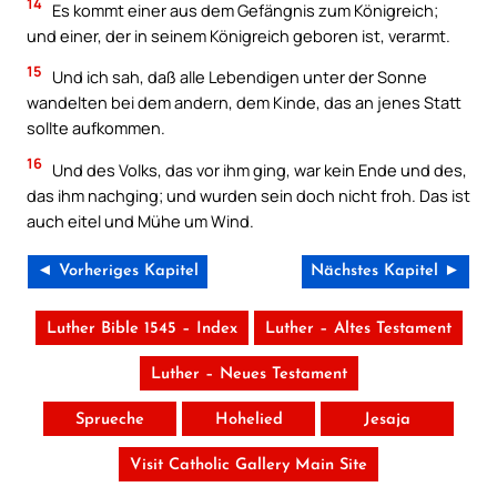
14
Es kommt einer aus dem Gefängnis zum Königreich;
und einer, der in seinem Königreich geboren ist, verarmt.
15
Und ich sah, daß alle Lebendigen unter der Sonne
wandelten bei dem andern, dem Kinde, das an jenes Statt
sollte aufkommen.
16
Und des Volks, das vor ihm ging, war kein Ende und des,
das ihm nachging; und wurden sein doch nicht froh. Das ist
auch eitel und Mühe um Wind.
◄ Vorheriges Kapitel
Nächstes Kapitel ►
Luther Bible 1545 – Index
Luther – Altes Testament
Luther – Neues Testament
Sprueche
Hohelied
Jesaja
Visit Catholic Gallery Main Site