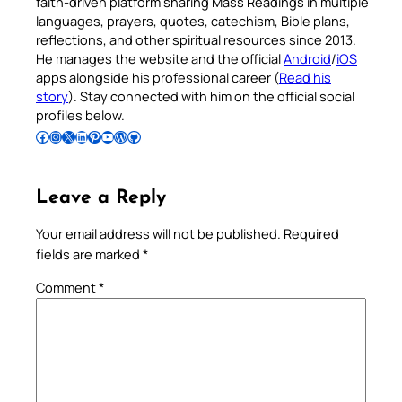
faith-driven platform sharing Mass Readings in multiple
languages, prayers, quotes, catechism, Bible plans,
reflections, and other spiritual resources since 2013.
He manages the website and the official
Android
/
iOS
apps alongside his professional career (
Read his
story
). Stay connected with him on the official social
profiles below.
Follow Pradeep on Facebook
Follow Pradeep on Instagram
Follow Pradeep on X
Follow Pradeep on LinkedIn
Follow Pradeep on Pinterest
Subscribe to Pradeep’s Youtube Channel
Follow Pradeep on WordPress
Follow Pradeep on GitHub
Leave a Reply
Your email address will not be published.
Required
fields are marked
*
Comment
*