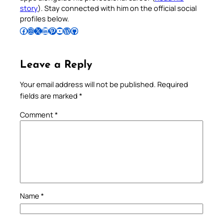
story
). Stay connected with him on the official social
profiles below.
Follow Pradeep on Facebook
Follow Pradeep on Instagram
Follow Pradeep on X
Follow Pradeep on LinkedIn
Follow Pradeep on Pinterest
Subscribe to Pradeep’s Youtube Channel
Follow Pradeep on WordPress
Follow Pradeep on GitHub
Leave a Reply
Your email address will not be published.
Required
fields are marked
*
Comment
*
Name
*