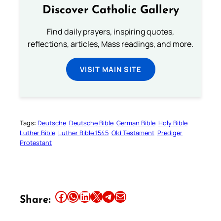
Discover Catholic Gallery
Find daily prayers, inspiring quotes,
reflections, articles, Mass readings, and more.
VISIT MAIN SITE
Tags:
Deutsche
Deutsche Bible
German Bible
Holy Bible
Luther Bible
Luther Bible 1545
Old Testament
Prediger
Protestant
Share this article on Facebook
Share this article on WhatsApp
Share this article on LinkedIn
Share this article on X
Share this article on Telegram
Email this Article
Share: