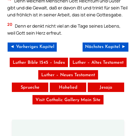
Denn welchem Menschen Gott Reichtum und Güter
gibt und die Gewalt, daß er davon ißt und trinkt für sein Teil
und fröhlich ist in seiner Arbeit, das ist eine Gottesgabe.
20
Denn er denkt nicht viel an die Tage seines Lebens,
weil Gott sein Herz erfreut.
◄ Vorheriges Kapitel
Nächstes Kapitel ►
Luther Bible 1545 – Index
Luther – Altes Testament
Luther – Neues Testament
Sprueche
Hohelied
Jesaja
Visit Catholic Gallery Main Site