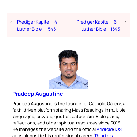
←
Prediger Kapitel – 4 –
Prediger Kapitel – 6 –
→
Luther Bible – 1545
Luther Bible – 1545
Pradeep Augustine
Pradeep Augustine is the founder of Catholic Gallery, a
faith-driven platform sharing Mass Readings in multiple
languages, prayers, quotes, catechism, Bible plans,
reflections, and other spiritual resources since 2013.
He manages the website and the official
Android
/
iOS
apps alongside his professional career (
Read his