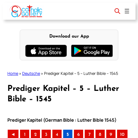
Skip
to
content
Download our App
Home
»
Deutsche
»
Prediger Kapitel – 5 – Luther Bible – 1545
Prediger Kapitel – 5 – Luther
Bible – 1545
Prediger Kapitel (German Bible : Luther Bible 1545)
◄
1
2
3
4
5
6
7
8
9
10