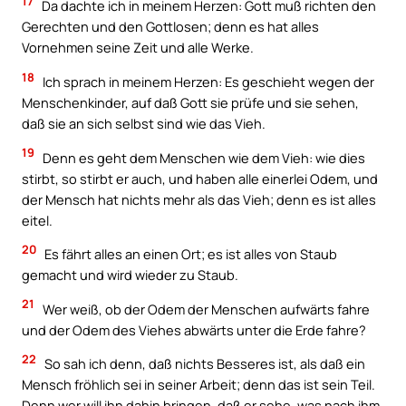
17
Da dachte ich in meinem Herzen: Gott muß richten den
Gerechten und den Gottlosen; denn es hat alles
Vornehmen seine Zeit und alle Werke.
18
Ich sprach in meinem Herzen: Es geschieht wegen der
Menschenkinder, auf daß Gott sie prüfe und sie sehen,
daß sie an sich selbst sind wie das Vieh.
19
Denn es geht dem Menschen wie dem Vieh: wie dies
stirbt, so stirbt er auch, und haben alle einerlei Odem, und
der Mensch hat nichts mehr als das Vieh; denn es ist alles
eitel.
20
Es fährt alles an einen Ort; es ist alles von Staub
gemacht und wird wieder zu Staub.
21
Wer weiß, ob der Odem der Menschen aufwärts fahre
und der Odem des Viehes abwärts unter die Erde fahre?
22
So sah ich denn, daß nichts Besseres ist, als daß ein
Mensch fröhlich sei in seiner Arbeit; denn das ist sein Teil.
Denn wer will ihn dahin bringen, daß er sehe, was nach ihm