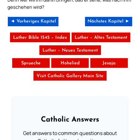
geschehen wird?
◄ Vorheriges Kapitel
Nächstes Kapitel ►
Luther Bible 1545 – Index
Luther – Altes Testament
Luther – Neues Testament
Sprueche
Hohelied
Jesaja
Visit Catholic Gallery Main Site
Catholic Answers
Get answers to common questions about