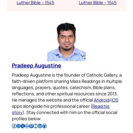
Luther Bible – 1545
Luther Bible – 1545
Pradeep Augustine
Pradeep Augustine is the founder of Catholic Gallery, a
faith-driven platform sharing Mass Readings in multiple
languages, prayers, quotes, catechism, Bible plans,
reflections, and other spiritual resources since 2013.
He manages the website and the official
Android
/
iOS
apps alongside his professional career (
Read his
story
). Stay connected with him on the official social
profiles below.
Follow Pradeep on Facebook
Follow Pradeep on Instagram
Follow Pradeep on X
Follow Pradeep on LinkedIn
Follow Pradeep on Pinterest
Subscribe to Pradeep’s Youtube Channel
Follow Pradeep on WordPress
Follow Pradeep on GitHub