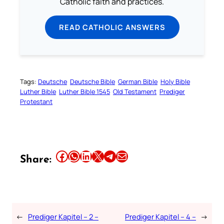
Catholic faith and practices.
READ CATHOLIC ANSWERS
Tags:
Deutsche
Deutsche Bible
German Bible
Holy Bible
Luther Bible
Luther Bible 1545
Old Testament
Prediger
Protestant
Share this article on Facebook
Share this article on WhatsApp
Share this article on LinkedIn
Share this article on X
Share this article on Telegram
Email this Article
Share:
←
Prediger Kapitel – 2 –
Prediger Kapitel – 4 –
→