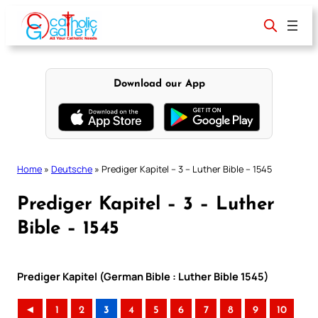
Skip
to
content
Download our App
Home
»
Deutsche
»
Prediger Kapitel – 3 – Luther Bible – 1545
Prediger Kapitel – 3 – Luther
Bible – 1545
Prediger Kapitel (German Bible : Luther Bible 1545)
◄
1
2
3
4
5
6
7
8
9
10