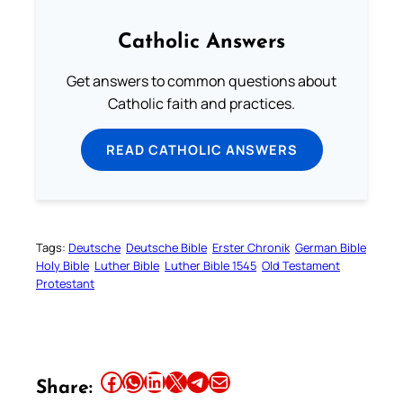
Catholic Answers
Get answers to common questions about
Catholic faith and practices.
READ CATHOLIC ANSWERS
Tags:
Deutsche
Deutsche Bible
Erster Chronik
German Bible
Holy Bible
Luther Bible
Luther Bible 1545
Old Testament
Protestant
Share this article on Facebook
Share this article on WhatsApp
Share this article on LinkedIn
Share this article on X
Share this article on Telegram
Email this Article
Share: