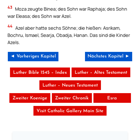
43
Moza zeugte Binea; des Sohn war Raphaja; des Sohn
war Eleasa; des Sohn war Azel.
44
Azel aber hatte sechs Söhne; die hießen: Asrikam,
Bochru, Ismael, Searja, Obadja, Hanan. Das sind die Kinder
Azels.
◄ Vorheriges Kapitel
Nächstes Kapitel ►
Luther Bible 1545 – Index
Luther – Altes Testament
Luther – Neues Testament
Zweiter Koenige
Zweiter Chronik
Esra
Visit Catholic Gallery Main Site