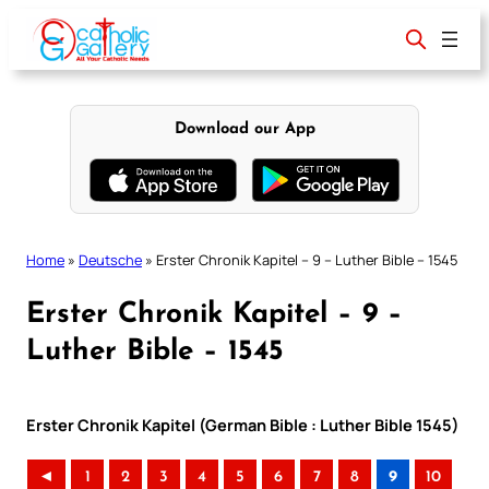
Skip
to
content
Download our App
Home
»
Deutsche
»
Erster Chronik Kapitel – 9 – Luther Bible – 1545
Erster Chronik Kapitel – 9 –
Luther Bible – 1545
Erster Chronik Kapitel (German Bible : Luther Bible 1545)
◄
1
2
3
4
5
6
7
8
9
10