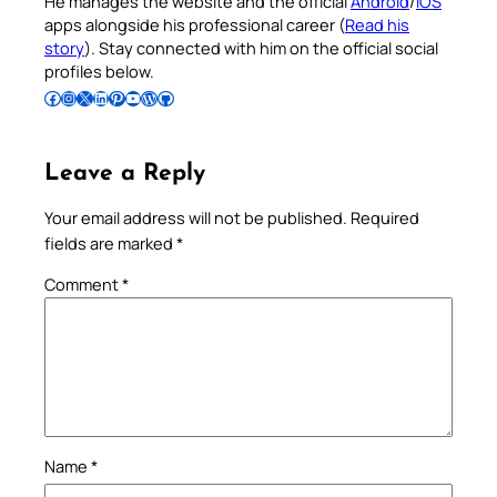
He manages the website and the official
Android
/
iOS
apps alongside his professional career (
Read his
story
). Stay connected with him on the official social
profiles below.
Follow Pradeep on Facebook
Follow Pradeep on Instagram
Follow Pradeep on X
Follow Pradeep on LinkedIn
Follow Pradeep on Pinterest
Subscribe to Pradeep’s Youtube Channel
Follow Pradeep on WordPress
Follow Pradeep on GitHub
Leave a Reply
Your email address will not be published.
Required
fields are marked
*
Comment
*
Name
*