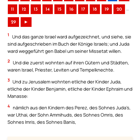
..
11
12
13
14
15
16
17
18
19
20
29
►
1
Und das ganze Israel ward aufgezeichnet, und siehe, sie
sind aufgeschrieben im Buch der Könige Israels; und Juda
ward weggeführt gen Babel um seiner Missetat willen.
2
Und die zuerst wohnten auf ihren Gütern und Städten,
waren Israel, Priester, Leviten und Tempelknechte.
3
Und zu Jerusalem wohnten etliche der Kinder Juda,
etliche der Kinder Benjamin, etliche der Kinder Ephraim und
Manasse:
4
nämlich aus den Kindern des Perez, des Sohnes Juda’s,
war Uthai, der Sohn Ammihuds, des Sohnes Omris, des
Sohnes Imris, des Sohnes Banis,