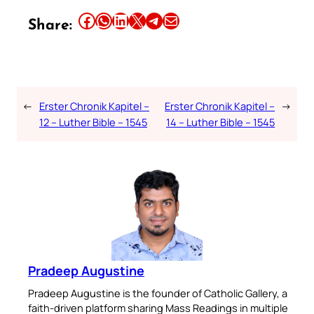
Share this article on Facebook
Share this article on WhatsApp
Share this article on LinkedIn
Share this article on X
Share this article on Telegram
Email this Article
Share:
←
Erster Chronik Kapitel –
Erster Chronik Kapitel –
→
12 – Luther Bible – 1545
14 – Luther Bible – 1545
Pradeep Augustine
Pradeep Augustine is the founder of Catholic Gallery, a
faith-driven platform sharing Mass Readings in multiple