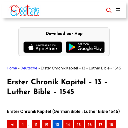
Skip
to
content
Download our App
Home
»
Deutsche
»
Erster Chronik Kapitel – 13 – Luther Bible – 1545
Erster Chronik Kapitel – 13 –
Luther Bible – 1545
Erster Chronik Kapitel (German Bible : Luther Bible 1545)
..
◄
1
11
12
13
14
15
16
17
18