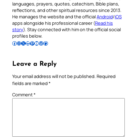
languages, prayers, quotes, catechism, Bible plans,
reflections, and other spiritual resources since 2013.
He manages the website and the official
Android
/
iOS
apps alongside his professional career (
Read his
story
). Stay connected with him on the official social
profiles below.
Follow Pradeep on Facebook
Follow Pradeep on Instagram
Follow Pradeep on X
Follow Pradeep on LinkedIn
Follow Pradeep on Pinterest
Subscribe to Pradeep’s Youtube Channel
Follow Pradeep on WordPress
Follow Pradeep on GitHub
Leave a Reply
Your email address will not be published.
Required
fields are marked
*
Comment
*