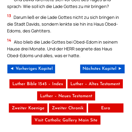
sprach: Wie soll ich die Lade Gottes zu mir bringen?
13
Darum ließ er die Lade Gottes nicht zu sich bringen in
die Stadt Davids, sondern lenkte sie hin ins Haus Obed-
Edoms, des Gahtiters.
14
Also blieb die Lade Gottes bei Obed-Edom in seinem
Hause drei Monate. Und der HERR segnete das Haus
Obed-Edoms und alles, was er hatte.
◄ Vorheriges Kapitel
Nächstes Kapitel ►
Luther Bible 1545 – Index
Luther – Altes Testament
Luther – Neues Testament
Zweiter Koenige
Zweiter Chronik
Esra
Visit Catholic Gallery Main Site