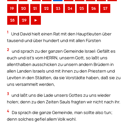
19
20
21
22
23
24
25
26
27
28
29
►
1
Und David hielt einen Rat mit den Hauptleuten über
tausend und über hundert und mit allen Fürsten
2
und sprach zu der ganzen Gemeinde Israel: Gefällt es
euch und ist’s vom HERRN, unserm Gott, so laßt uns
allenthalben ausschicken zu unsern andern Brüdern in
allen Landen Israels und mit ihnen zu den Priestern und
Leviten in den Städten, da sie Vorstädte haben, daß sie zu
uns versammelt werden,
3
und laßt uns die Lade unsers Gottes zu uns wieder
holen; denn zu den Zeiten Sauls fragten wir nicht nach ihr.
4
Da sprach die ganze Gemeinde, man sollte also tun;
denn solches gefiel allem Volk wohl.