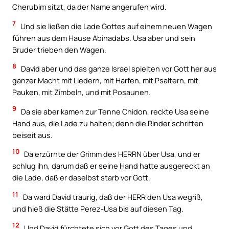
Cherubim sitzt, da der Name angerufen wird.
7
Und sie ließen die Lade Gottes auf einem neuen Wagen
führen aus dem Hause Abinadabs. Usa aber und sein
Bruder trieben den Wagen.
8
David aber und das ganze Israel spielten vor Gott her aus
ganzer Macht mit Liedern, mit Harfen, mit Psaltern, mit
Pauken, mit Zimbeln, und mit Posaunen.
9
Da sie aber kamen zur Tenne Chidon, reckte Usa seine
Hand aus, die Lade zu halten; denn die Rinder schritten
beiseit aus.
10
Da erzürnte der Grimm des HERRN über Usa, und er
schlug ihn, darum daß er seine Hand hatte ausgereckt an
die Lade, daß er daselbst starb vor Gott.
11
Da ward David traurig, daß der HERR den Usa wegriß,
und hieß die Stätte Perez-Usa bis auf diesen Tag.
12
Und David fürchtete sich vor Gott des Tages und