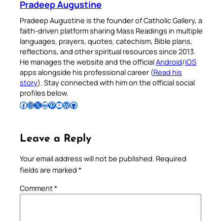
Pradeep Augustine
Pradeep Augustine is the founder of Catholic Gallery, a
faith-driven platform sharing Mass Readings in multiple
languages, prayers, quotes, catechism, Bible plans,
reflections, and other spiritual resources since 2013.
He manages the website and the official
Android
/
iOS
apps alongside his professional career (
Read his
story
). Stay connected with him on the official social
profiles below.
Follow Pradeep on Facebook
Follow Pradeep on Instagram
Follow Pradeep on X
Follow Pradeep on LinkedIn
Follow Pradeep on Pinterest
Subscribe to Pradeep’s Youtube Channel
Follow Pradeep on WordPress
Follow Pradeep on GitHub
Leave a Reply
Your email address will not be published.
Required
fields are marked
*
Comment
*