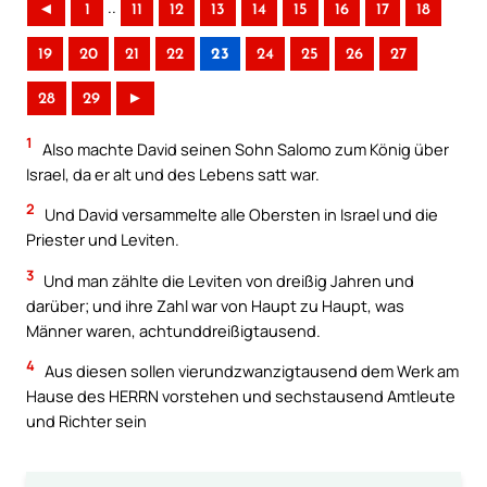
..
◄
1
11
12
13
14
15
16
17
18
19
20
21
22
23
24
25
26
27
28
29
►
1
Also machte David seinen Sohn Salomo zum König über
Israel, da er alt und des Lebens satt war.
2
Und David versammelte alle Obersten in Israel und die
Priester und Leviten.
3
Und man zählte die Leviten von dreißig Jahren und
darüber; und ihre Zahl war von Haupt zu Haupt, was
Männer waren, achtunddreißigtausend.
4
Aus diesen sollen vierundzwanzigtausend dem Werk am
Hause des HERRN vorstehen und sechstausend Amtleute
und Richter sein