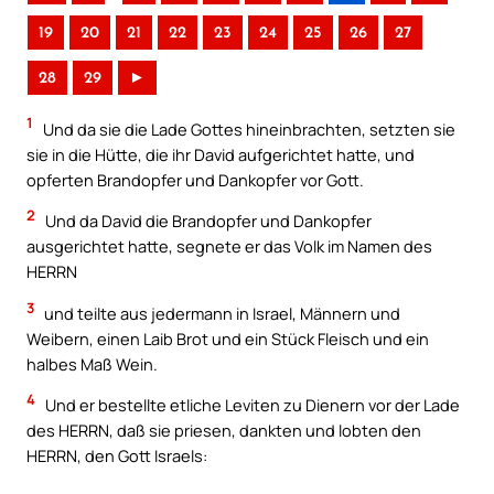
19
20
21
22
23
24
25
26
27
28
29
►
1
Und da sie die Lade Gottes hineinbrachten, setzten sie
sie in die Hütte, die ihr David aufgerichtet hatte, und
opferten Brandopfer und Dankopfer vor Gott.
2
Und da David die Brandopfer und Dankopfer
ausgerichtet hatte, segnete er das Volk im Namen des
HERRN
3
und teilte aus jedermann in Israel, Männern und
Weibern, einen Laib Brot und ein Stück Fleisch und ein
halbes Maß Wein.
4
Und er bestellte etliche Leviten zu Dienern vor der Lade
des HERRN, daß sie priesen, dankten und lobten den
HERRN, den Gott Israels: