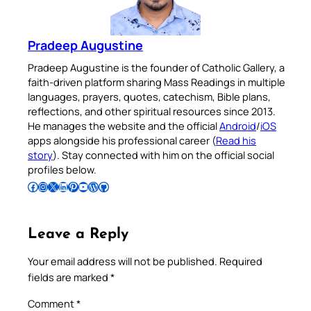
Pradeep Augustine
Pradeep Augustine is the founder of Catholic Gallery, a
faith-driven platform sharing Mass Readings in multiple
languages, prayers, quotes, catechism, Bible plans,
reflections, and other spiritual resources since 2013.
He manages the website and the official
Android
/
iOS
apps alongside his professional career (
Read his
story
). Stay connected with him on the official social
profiles below.
Follow Pradeep on Facebook
Follow Pradeep on Instagram
Follow Pradeep on X
Follow Pradeep on LinkedIn
Follow Pradeep on Pinterest
Subscribe to Pradeep’s Youtube Channel
Follow Pradeep on WordPress
Follow Pradeep on GitHub
Leave a Reply
Your email address will not be published.
Required
fields are marked
*
Comment
*