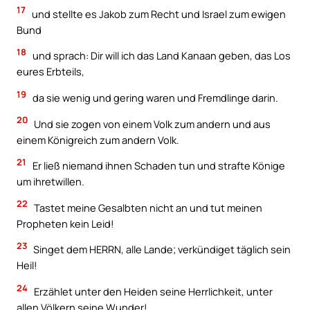
17
und stellte es Jakob zum Recht und Israel zum ewigen
Bund
18
und sprach: Dir will ich das Land Kanaan geben, das Los
eures Erbteils,
19
da sie wenig und gering waren und Fremdlinge darin.
20
Und sie zogen von einem Volk zum andern und aus
einem Königreich zum andern Volk.
21
Er ließ niemand ihnen Schaden tun und strafte Könige
um ihretwillen.
22
Tastet meine Gesalbten nicht an und tut meinen
Propheten kein Leid!
23
Singet dem HERRN, alle Lande; verkündiget täglich sein
Heil!
24
Erzählet unter den Heiden seine Herrlichkeit, unter
allen Völkern seine Wunder!