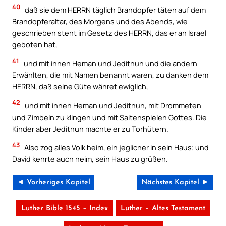
40
daß sie dem HERRN täglich Brandopfer täten auf dem
Brandopferaltar, des Morgens und des Abends, wie
geschrieben steht im Gesetz des HERRN, das er an Israel
geboten hat,
41
und mit ihnen Heman und Jedithun und die andern
Erwählten, die mit Namen benannt waren, zu danken dem
HERRN, daß seine Güte währet ewiglich,
42
und mit ihnen Heman und Jedithun, mit Drommeten
und Zimbeln zu klingen und mit Saitenspielen Gottes. Die
Kinder aber Jedithun machte er zu Torhütern.
43
Also zog alles Volk heim, ein jeglicher in sein Haus; und
David kehrte auch heim, sein Haus zu grüßen.
◄ Vorheriges Kapitel
Nächstes Kapitel ►
Luther Bible 1545 – Index
Luther – Altes Testament