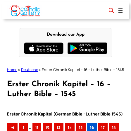
Skip
to
content
Download our App
Home
»
Deutsche
»
Erster Chronik Kapitel – 16 – Luther Bible – 1545
Erster Chronik Kapitel – 16 –
Luther Bible – 1545
Erster Chronik Kapitel (German Bible : Luther Bible 1545)
..
◄
1
11
12
13
14
15
16
17
18