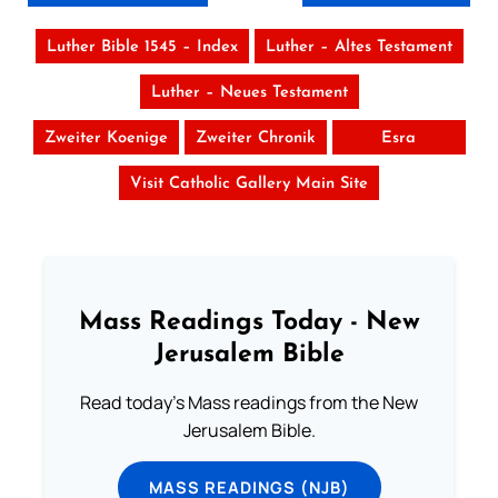
Luther Bible 1545 – Index
Luther – Altes Testament
Luther – Neues Testament
Zweiter Koenige
Zweiter Chronik
Esra
Visit Catholic Gallery Main Site
Mass Readings Today - New
Jerusalem Bible
Read today's Mass readings from the New
Jerusalem Bible.
MASS READINGS (NJB)