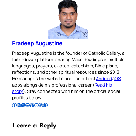
Pradeep Augustine
Pradeep Augustine is the founder of Catholic Gallery, a
faith-driven platform sharing Mass Readings in multiple
languages, prayers, quotes, catechism, Bible plans,
reflections, and other spiritual resources since 2013.
He manages the website and the official
Android
/
iOS
apps alongside his professional career (
Read his
story
). Stay connected with him on the official social
profiles below.
Follow Pradeep on Facebook
Follow Pradeep on Instagram
Follow Pradeep on X
Follow Pradeep on LinkedIn
Follow Pradeep on Pinterest
Subscribe to Pradeep’s Youtube Channel
Follow Pradeep on WordPress
Follow Pradeep on GitHub
Leave a Reply