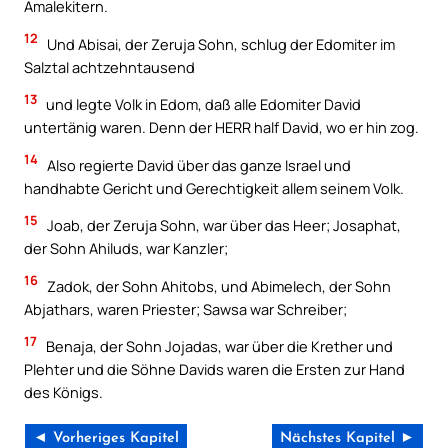
Amalekitern.
12
Und Abisai, der Zeruja Sohn, schlug der Edomiter im
Salztal achtzehntausend
13
und legte Volk in Edom, daß alle Edomiter David
untertänig waren. Denn der HERR half David, wo er hin zog.
14
Also regierte David über das ganze Israel und
handhabte Gericht und Gerechtigkeit allem seinem Volk.
15
Joab, der Zeruja Sohn, war über das Heer; Josaphat,
der Sohn Ahiluds, war Kanzler;
16
Zadok, der Sohn Ahitobs, und Abimelech, der Sohn
Abjathars, waren Priester; Sawsa war Schreiber;
17
Benaja, der Sohn Jojadas, war über die Krether und
Plehter und die Söhne Davids waren die Ersten zur Hand
des Königs.
◄ Vorheriges Kapitel
Nächstes Kapitel ►