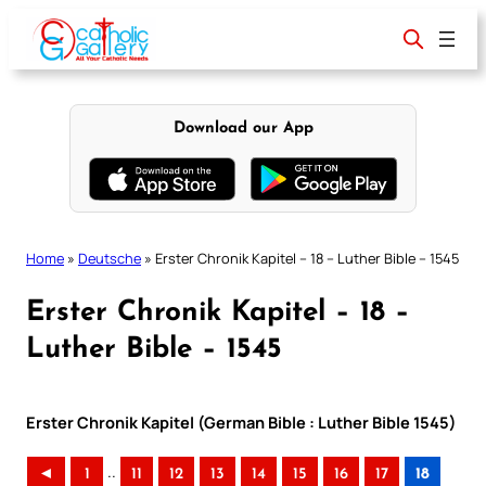
Skip
to
content
Download our App
Home
»
Deutsche
»
Erster Chronik Kapitel – 18 – Luther Bible – 1545
Erster Chronik Kapitel – 18 –
Luther Bible – 1545
Erster Chronik Kapitel (German Bible : Luther Bible 1545)
..
◄
1
11
12
13
14
15
16
17
18