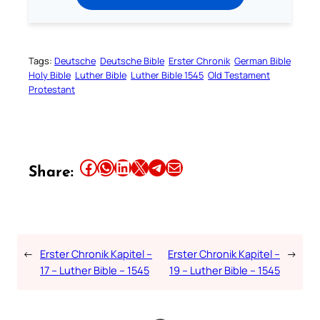
Tags:
Deutsche
Deutsche Bible
Erster Chronik
German Bible
Holy Bible
Luther Bible
Luther Bible 1545
Old Testament
Protestant
Share this article on Facebook
Share this article on WhatsApp
Share this article on LinkedIn
Share this article on X
Share this article on Telegram
Email this Article
Share:
←
Erster Chronik Kapitel –
Erster Chronik Kapitel –
→
17 – Luther Bible – 1545
19 – Luther Bible – 1545