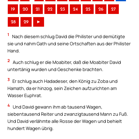
19
20
21
22
23
24
25
26
27
28
29
►
1
Nach diesem schlug David die Philister und demütigte
sie und nahm Gath und seine Ortschaften aus der Philister
Hand.
2
Auch schlug er die Moabiter, daß die Moabiter David
untertänig wurden und Geschenke brachten.
3
Er schlug auch Hadadeser, den König zu Zoba und
Hamath, da er hinzog, sein Zeichen aufzurichten am
Wasser Euphrat.
4
Und David gewann ihm ab tausend Wagen,
siebentausend Reiter und zwanzigtausend Mann zu Fuß.
Und David verlähmte alle Rosse der Wagen und behielt
hundert Wagen übrig.