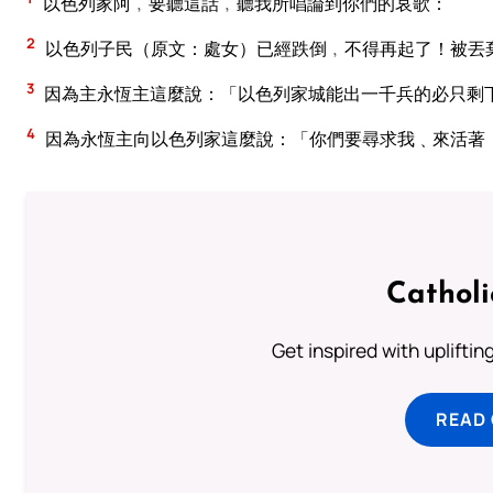
以色列家阿﹐要聽這話﹐聽我所唱論到你們的哀歌：
2
以色列子民（原文：處女）已經跌倒﹐不得再起了！被丟
3
因為主永恆主這麼說：「以色列家城能出一千兵的必只剩
4
因為永恆主向以色列家這麼說：「你們要尋求我﹑來活著
Cathol
Get inspired with uplifti
READ