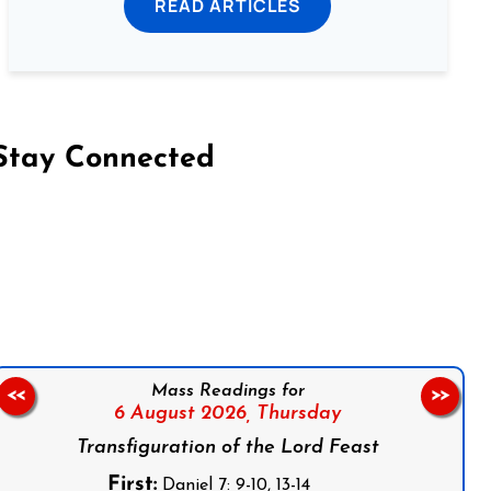
READ ARTICLES
Stay Connected
on Facebook
Follow us on Instagram
Follow us on X
Subscribe to our YouTube Channel
Follow us on WhatsApp
Mass Readings for
<<
>>
6 August 2026,
Thursday
Transfiguration of the Lord Feast
First:
Daniel 7: 9-10, 13-14