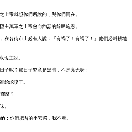
之上帝就照你們所說的﹑與你們同在。
恆主萬軍之上帝會向約瑟的餘民施恩。
﹐在各街市上必有人說：『有禍了！有禍了！』他們必叫耕地
永恆主說。
日子呢？那日子究竟是黑暗﹐不是亮光呀：
卻給蛇咬了。
光輝麼？
味。
納；你們肥畜的平安祭﹑我不看。