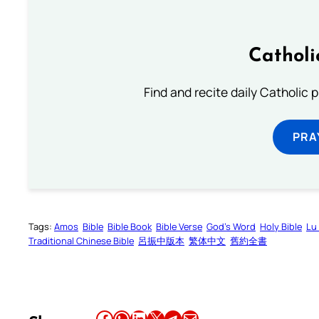
Catholi
Find and recite daily Catholic pr
PRA
Tags:
Amos
Bible
Bible Book
Bible Verse
God’s Word
Holy Bible
Lu
Traditional Chinese Bible
呂振中版本
繁体中文
舊約全書
Share this article on Facebook
Share this article on WhatsApp
Share this article on LinkedIn
Share this article on X
Share this article on Telegram
Email this Article