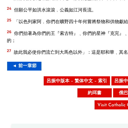
24
但願公平如洪水滾滾﹐公義如江河長流。
25
「以色列家阿﹐你們在曠野四十年何嘗將祭物和供物獻
26
你們抬著為你們的王『索古特』﹑你們的星神『克完』﹑
的；
27
故此我必使你們流亡到大馬色以外」：這是耶和華﹑其名
◄ 前一章節
呂振中版本 – 繁体中文 – 索引
呂振中
約珥書
俄巴
Visit Catholic