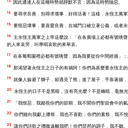
13
因此通達人在這種時勢就靜默不言；因為這時勢險惡。
14
要尋求良善﹐別尋求壞事﹐好得活著！這樣﹐永恆主萬軍
15
要恨惡壞事﹐要喜愛良善﹐在城門口確立著公義﹐或者永
16
主永恆主萬軍之上帝這麼說：「在各廣場上必都有號咷聲
的人來哀哭﹐叫專唱哀歌的來舉哀。
17
在各葡萄園裡必都有號咷聲﹐因為我要從你中間經過」；
18
那渴望著永恆主之日子的有禍阿！你們為甚麼要永恆主的
19
就像人躲避了獅子﹐卻遇見了熊；進了屋子﹐手靠著牆﹐
20
永恆主的日子不是黑暗﹑沒有亮光麼？不是幽暗﹑毫無
21
「我恨惡﹑我鄙視你們的節期﹐我不聞你們聖節會中的氣
22
你們雖向我獻上燔祭﹐我也不喜歡；你們的素祭﹑我不悅
23
讓你們詩歌之嘈嗷遠離我吧！你們琵琶的調子﹑我不聽。