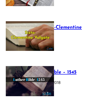
The Sixto-Clementine
Vulgate
July 12, 2025
Luther Bible – 1545
October 17, 2018