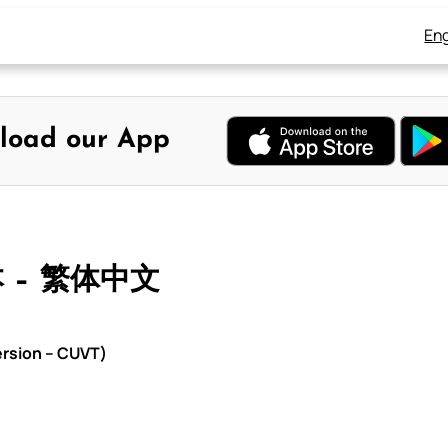
Eng
load our App
本 – 繁体中文
rsion – CUVT)