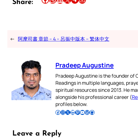
Share:
←
阿摩司書 章節 – 4 – 呂振中版本 – 繁体中文
Pradeep Augustine
Pradeep Augustine is the founder of C
Readings in multiple languages, praye
spiritual resources since 2013. He ma
alongside his professional career (
Re
profiles below.
Follow Pradeep on Facebook
Follow Pradeep on Instagram
Follow Pradeep on X
Follow Pradeep on LinkedIn
Follow Pradeep on Pinterest
Subscribe to Pradeep’s Youtube Channel
Follow Pradeep on WordPress
Follow Pradeep on GitHub
Leave a Reply