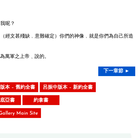
給我呢？
（經文甚殘缺﹐意難確定）你們的神像﹐就是你們為自己所造
為萬軍之上帝﹑說的。
下一章節 ►
版本 – 舊約全書
呂振中版本 – 新約全書
底亞書
約拿書
 Gallery Main Site