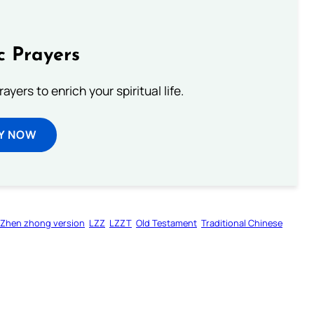
c Prayers
ayers to enrich your spiritual life.
Y NOW
 Zhen zhong version
LZZ
LZZT
Old Testament
Traditional Chinese