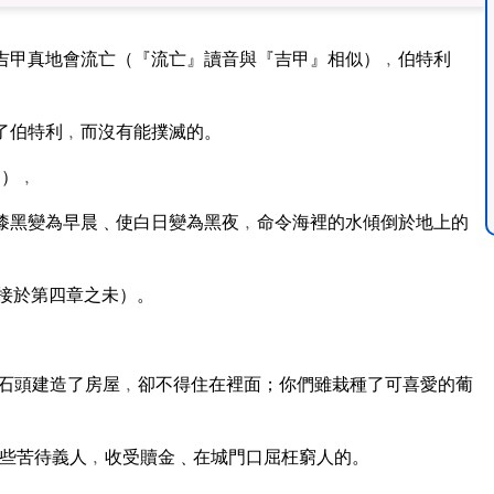
吉甲真地會流亡（『流亡』讀音與『吉甲』相似）﹐伯特利
了伯特利﹐而沒有能撲滅的。
0）﹐
漆黑變為早晨﹑使白日變為黑夜﹐命令海裡的水傾倒於地上的
接於第四章之未）。
石頭建造了房屋﹐卻不得住在裡面；你們雖栽種了可喜愛的葡
些苦待義人﹐收受贖金﹑在城門口屈枉窮人的。