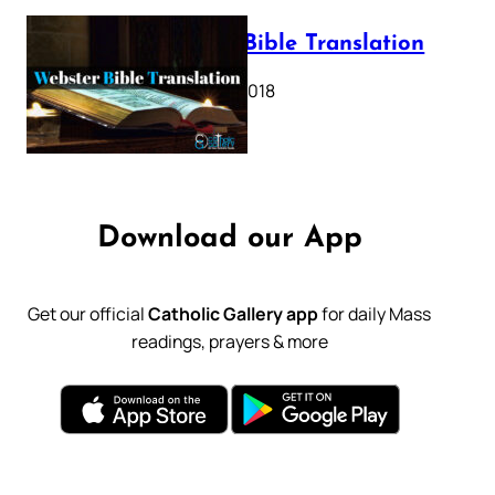
Webster Bible Translation
October 11, 2018
Download our App
Get our official
Catholic Gallery app
for daily Mass
readings, prayers & more