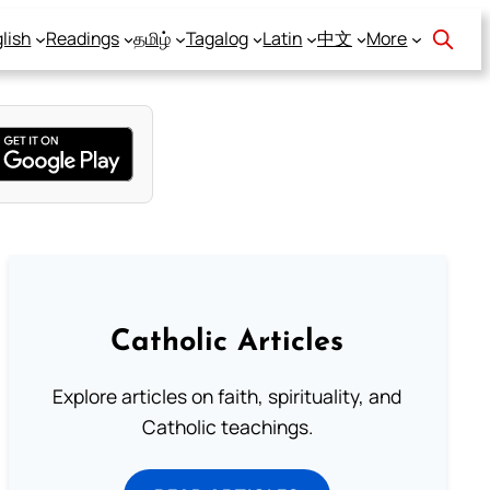
lish
Readings
தமிழ்
Tagalog
Latin
中文
More
Catholic Articles
Explore articles on faith, spirituality, and
Catholic teachings.