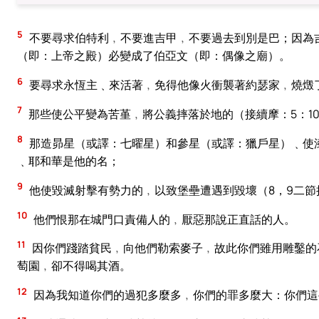
5
不要尋求伯特利﹐不要進吉甲﹐不要過去到別是巴；因為
（即：上帝之殿）必變成了伯亞文（即：偶像之廟）。
6
要尋求永恆主﹑來活著﹐免得他像火衝襲著約瑟家﹐燒燬
7
那些使公平變為苦堇﹐將公義摔落於地的（接續摩：5：1
8
那造昴星（或譯：七曜星）和參星（或譯：獵戶星）﹑使
﹑耶和華是他的名；
9
他使毀滅射擊有勢力的﹐以致堡壘遭遇到毀壞（8，9二節
10
他們恨那在城門口責備人的﹐厭惡那說正直話的人。
11
因你們踐踏貧民﹐向他們勒索麥子﹐故此你們雖用雕鑿的
萄園﹐卻不得喝其酒。
12
因為我知道你們的過犯多麼多﹐你們的罪多麼大：你們這