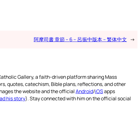
阿摩司書 章節 – 6 – 呂振中版本 – 繁体中文
→
atholic Gallery, a faith-driven platform sharing Mass
rs, quotes, catechism, Bible plans, reflections, and other
nages the website and the official
Android
/
iOS
apps
ad his story
). Stay connected with him on the official social