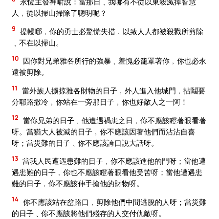
永恆主發神喻說：當那日﹑我哪有不從以東殺滅掉智慧
人﹐從以掃山掃除了聰明呢？
9
提幔哪﹐你的勇士必驚慌失措﹐以致人人都被殺戮所剪除
﹑不在以掃山。
10
因你對兄弟雅各所行的強暴﹑羞愧必籠罩著你﹐你也必永
遠被剪除。
11
當外族人擄掠雅各財物的日子﹐外人進入他城門﹐拈鬮要
分耶路撒冷﹐你站在一旁那日子﹐你也好敵人之一阿！
12
當你兄弟的日子﹑他遭遇禍患之日﹐你不應該瞪著眼看著
呀。當猶大人被滅的日子﹐你不應該因著他們而沾沾自喜
呀；當災難的日子﹑你不應該誇口說大話呀。
13
當我人民遭遇患難的日子﹐你不應該進他的門呀；當他遭
遇患難的日子﹐你也不應該瞪著眼看他受苦呀；當他遭遇患
難的日子﹐你不應該伸手搶他的財物呀。
14
你不應該站在岔路口﹐剪除他們中間逃脫的人呀；當災難
的日子﹑你不應該將他們殘存的人交付仇敵呀。