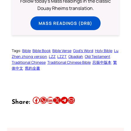
Follow today's Mass readings in the classic
Douay Rheims translation.
MASS READINGS (DRB)
Tags:
Bible
Bible Book
Bible Verse
God’s Word
Holy Bible
Lu
Zhen zhong version
LZZ
LZZT
Obadiah
Old Testament
Traditional Chinese
Traditional Chinese Bible
呂振中版本
繁
体中文
舊約全書
Share this article on Facebook
Share this article on WhatsApp
Share this article on LinkedIn
Share this article on X
Share this article on Telegram
Email this Article
Share: