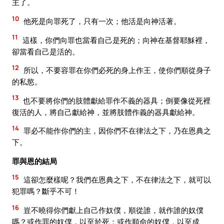
主了。
10
他死是向罪死了，只有一次；他活是向神活著。
11
這樣，你們向罪也當看自己是死的；向神在基督耶穌裡，
卻當看自己是活的。
12
所以，不要容罪在你們必死的身上作王，使你們順從身子
的私慾。
13
也不要將你們的肢體獻給罪作不義的器具；倒要像從死裡
復活的人，將自己獻給神，並將肢體作義的器具獻給神。
14
罪必不能作你們的主，因你們不在律法之下，乃在恩典之
下。
罪與恩的結局
15
這卻怎麼樣呢？我們在恩典之下，不在律法之下，就可以
犯罪嗎？斷乎不可！
16
豈不曉得你們獻上自己作奴僕，順從誰，就作誰的奴僕
嗎？或作罪的奴僕，以至於死；或作順命的奴僕，以至成