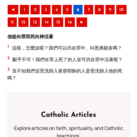
◄
1
2
3
4
5
6
7
8
9
10
11
12
13
14
15
16
►
信徒向罪而死向神活著
1
這樣，怎麼說呢？我們可以仍在罪中、叫恩典顯多嗎？
2
斷乎不可！我們在罪上死了的人豈可仍在罪中活著呢？
3
豈不知我們這受洗歸入基督耶穌的人是受洗歸入他的死
嗎？
Catholic Articles
Explore articles on faith, spirituality, and Catholic
teachings.