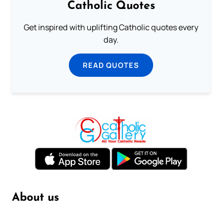
Catholic Quotes
Get inspired with uplifting Catholic quotes every
day.
READ QUOTES
About us