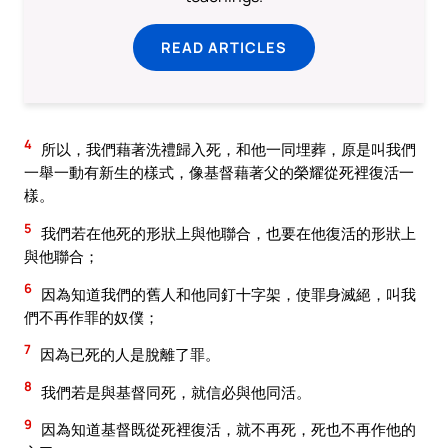
READ ARTICLES
4
所以，我們藉著洗禮歸入死，和他一同埋葬，原是叫我們
一舉一動有新生的樣式，像基督藉著父的榮耀從死裡復活一
樣。
5
我們若在他死的形狀上與他聯合，也要在他復活的形狀上
與他聯合；
6
因為知道我們的舊人和他同釘十字架，使罪身滅絕，叫我
們不再作罪的奴僕；
7
因為已死的人是脫離了罪。
8
我們若是與基督同死，就信必與他同活。
9
因為知道基督既從死裡復活，就不再死，死也不再作他的