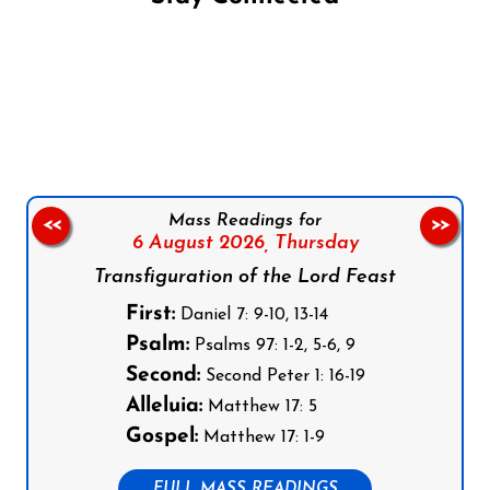
Follow us on Facebook
Follow us on Instagram
Follow us on X
Subscribe to our YouTube Channel
Follow us on WhatsApp
Mass Readings for
<<
>>
6 August 2026,
Thursday
Transfiguration of the Lord Feast
First:
Daniel 7: 9-10, 13-14
Psalm:
Psalms 97: 1-2, 5-6, 9
Second:
Second Peter 1: 16-19
Alleluia:
Matthew 17: 5
Gospel:
Matthew 17: 1-9
FULL MASS READINGS