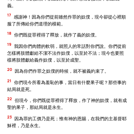
義。
17
感謝神！因為你們從前雖然作罪的奴僕，現今卻從心裡順
服了所傳給你們道理的模範。
18
你們既從罪裡得了釋放，就作了義的奴僕。
19
我因你們肉體的軟弱，就照人的常話對你們說。你們從前
怎樣將肢體獻給不潔不法作奴僕，以至於不法；現今也要照
樣將肢體獻給義作奴僕，以至於成聖。
20
因為你們作罪之奴僕的時候，就不被義約束了。
21
你們現今所看為羞恥的事，當日有什麼果子呢？那些事的
結局就是死。
22
但現今，你們既從罪裡得了釋放，作了神的奴僕，就有成
聖的果子，那結局就是永生。
23
因為罪的工價乃是死；惟有神的恩賜，在我們的主基督耶
穌裡，乃是永生。