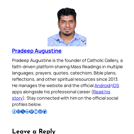
Pradeep Augustine
Pradeep Augustine is the founder of Catholic Gallery, a
faith-driven platform sharing Mass Readings in multiple
languages, prayers, quotes, catechism, Bible plans,
reflections, and other spiritual resources since 2013.
He manages the website and the official
Android
/
iOS
apps alongside his professional career (
Read his
story
). Stay connected with him on the official social
profiles below.
Follow Pradeep on Facebook
Follow Pradeep on Instagram
Follow Pradeep on X
Follow Pradeep on LinkedIn
Follow Pradeep on Pinterest
Subscribe to Pradeep’s Youtube Channel
Follow Pradeep on WordPress
Follow Pradeep on GitHub
Leave a Reply