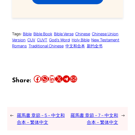
Tags:
Bible
Bible Book
Bible Verse
Chinese
Chinese Union
Version
CUV
CUVT
God’s Word
Holy Bible
New Testament
Romans
Traditional Chinese
中文和合本
新约全书
Share this article on Facebook
Share this article on WhatsApp
Share this article on LinkedIn
Share this article on X
Share this article on Telegram
Email this Article
Share:
←
羅馬書 章節 – 5 – 中文和
羅馬書 章節 – 7 – 中文和
→
合本 – 繁体中文
合本 – 繁体中文