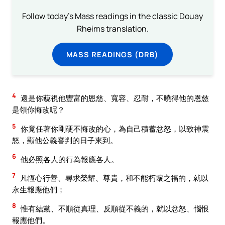
Follow today's Mass readings in the classic Douay
Rheims translation.
MASS READINGS (DRB)
4
還是你藐視他豐富的恩慈、寬容、忍耐，不曉得他的恩慈
是領你悔改呢？
5
你竟任著你剛硬不悔改的心，為自己積蓄忿怒，以致神震
怒，顯他公義審判的日子來到。
6
他必照各人的行為報應各人。
7
凡恆心行善、尋求榮耀、尊貴，和不能朽壞之福的，就以
永生報應他們；
8
惟有結黨、不順從真理、反順從不義的，就以忿怒、惱恨
報應他們。