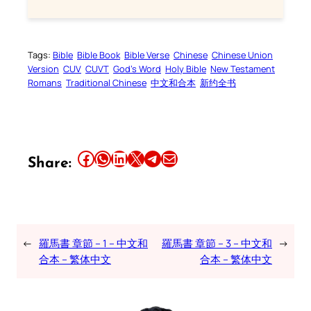
Tags:
Bible
Bible Book
Bible Verse
Chinese
Chinese Union
Version
CUV
CUVT
God’s Word
Holy Bible
New Testament
Romans
Traditional Chinese
中文和合本
新约全书
Share this article on Facebook
Share this article on WhatsApp
Share this article on LinkedIn
Share this article on X
Share this article on Telegram
Email this Article
Share:
←
羅馬書 章節 – 1 – 中文和
羅馬書 章節 – 3 – 中文和
→
合本 – 繁体中文
合本 – 繁体中文