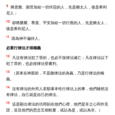
9
將患難、困苦加給一切作惡的人，先是猶太人，後是希利
尼人；
10
卻將榮耀、尊貴、平安加給一切行善的人，先是猶太人，
後是希利尼人。
11
因為神不偏待人。
必要行律法才得稱義
12
凡沒有律法犯了罪的，也必不按律法滅亡；凡在律法以下
犯了罪的，也必按律法受審判。
13
（原來在神面前，不是聽律法的為義，乃是行律法的稱
義。
14
沒有律法的外邦人若順著本性行律法上的事，他們雖然沒
有律法，自己就是自己的律法。
15
這是顯出律法的功用刻在他們心裡，他們是非之心同作見
證，並且他們的思念互相較量，或以為是，或以為非。）