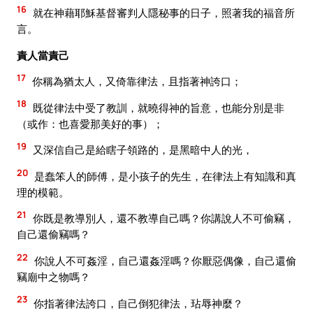
16
就在神藉耶穌基督審判人隱秘事的日子，照著我的福音所
言。
責人當責己
17
你稱為猶太人，又倚靠律法，且指著神誇口；
18
既從律法中受了教訓，就曉得神的旨意，也能分別是非
（或作：也喜愛那美好的事）；
19
又深信自己是給瞎子領路的，是黑暗中人的光，
20
是蠢笨人的師傅，是小孩子的先生，在律法上有知識和真
理的模範。
21
你既是教導別人，還不教導自己嗎？你講說人不可偷竊，
自己還偷竊嗎？
22
你說人不可姦淫，自己還姦淫嗎？你厭惡偶像，自己還偷
竊廟中之物嗎？
23
你指著律法誇口，自己倒犯律法，玷辱神麼？