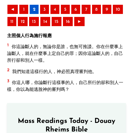
◄
1
2
3
4
5
6
7
8
9
10
11
12
13
14
15
16
►
主照個人行為施行報應
1
你這論斷人的，無論你是誰，也無可推諉。你在什麼事上
論斷人，就在什麼事上定自己的罪；因你這論斷人的，自己
所行卻和別人一樣。
2
我們知道這樣行的人，神必照真理審判他。
3
你這人哪，你論斷行這樣事的人，自己所行的卻和別人一
樣，你以為能逃脫神的審判嗎？
Mass Readings Today - Douay
Rheims Bible