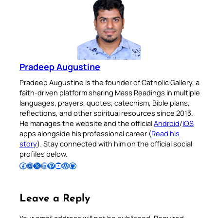
Pradeep Augustine
Pradeep Augustine is the founder of Catholic Gallery, a
faith-driven platform sharing Mass Readings in multiple
languages, prayers, quotes, catechism, Bible plans,
reflections, and other spiritual resources since 2013.
He manages the website and the official
Android
/
iOS
apps alongside his professional career (
Read his
story
). Stay connected with him on the official social
profiles below.
Follow Pradeep on Facebook
Follow Pradeep on Instagram
Follow Pradeep on X
Follow Pradeep on LinkedIn
Follow Pradeep on Pinterest
Subscribe to Pradeep’s Youtube Channel
Follow Pradeep on WordPress
Follow Pradeep on GitHub
Leave a Reply
Your email address will not be published.
Required