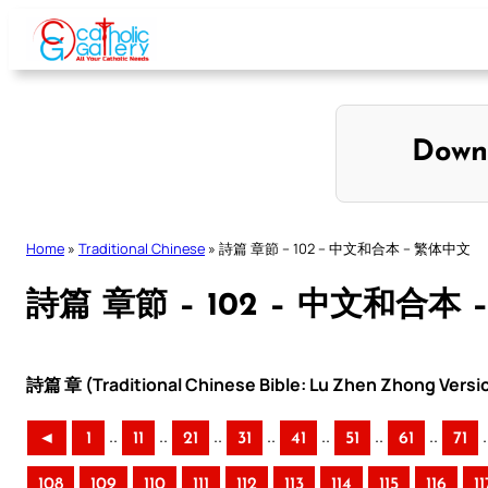
Skip
to
content
Down
Home
»
Traditional Chinese
»
詩篇 章節 – 102 – 中文和合本 – 繁体中文
詩篇 章節 – 102 – 中文和合本
詩篇 章 (Traditional Chinese Bible: Lu Zhen Zhong Versi
..
..
..
..
..
..
..
.
◄
1
11
21
31
41
51
61
71
108
109
110
111
112
113
114
115
116
11