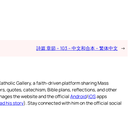
詩篇 章節 – 103 – 中文和合本 – 繁体中文
→
atholic Gallery, a faith-driven platform sharing Mass
rs, quotes, catechism, Bible plans, reflections, and other
nages the website and the official
Android
/
iOS
apps
ad his story
). Stay connected with him on the official social