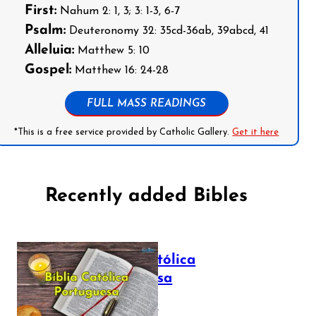
First:
Nahum 2: 1, 3; 3: 1-3, 6-7
Psalm:
Deuteronomy 32: 35cd-36ab, 39abcd, 41
Alleluia:
Matthew 5: 10
Gospel:
Matthew 16: 24-28
FULL MASS READINGS
*This is a free service provided by Catholic Gallery.
Get it here
Recently added Bibles
Bíblia Católica
Portuguesa
July 16, 2025