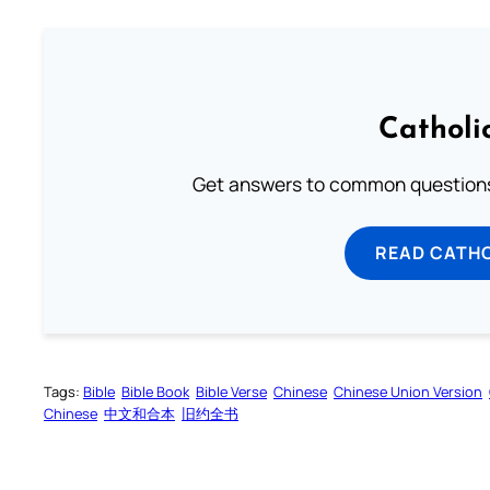
Catholi
Get answers to common questions 
READ CATH
Tags:
Bible
Bible Book
Bible Verse
Chinese
Chinese Union Version
Chinese
中文和合本
旧约全书