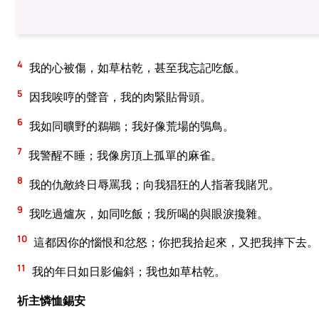
4
我的心被傷，如草枯乾，甚至我忘記吃飯。
5
因我唉哼的聲音，我的肉緊貼骨頭。
6
我如同曠野的鵜鶘；我好像荒場的鴞鳥。
7
我警醒不睡；我像房頂上孤單的麻雀。
8
我的仇敵終日辱罵我；向我猖狂的人指著我賭咒。
9
我吃過爐灰，如同吃飯；我所喝的與眼淚攙雜。
10
這都因你的惱恨和忿怒；你把我拾起來，又把我摔下去。
11
我的年日如日影偏斜；我也如草枯乾。
祈主憐恤錫安