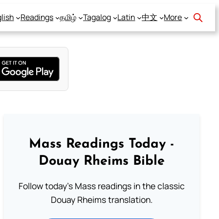
lish
Readings
தமிழ்
Tagalog
Latin
中文
More
Mass Readings Today -
Douay Rheims Bible
Follow today's Mass readings in the classic
Douay Rheims translation.