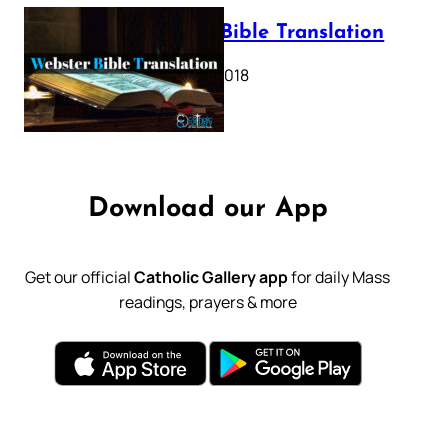
Webster Bible Translation
October 11, 2018
Download our App
Get our official
Catholic Gallery app
for daily Mass
readings, prayers & more