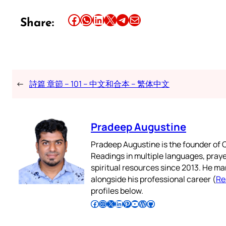
Share this article on Facebook
Share this article on WhatsApp
Share this article on LinkedIn
Share this article on X
Share this article on Telegram
Email this Article
Share:
←
詩篇 章節 – 101 – 中文和合本 – 繁体中文
Pradeep Augustine
Pradeep Augustine is the founder of C
Readings in multiple languages, praye
spiritual resources since 2013. He ma
alongside his professional career (
Re
profiles below.
Follow Pradeep on Facebook
Follow Pradeep on Instagram
Follow Pradeep on X
Follow Pradeep on LinkedIn
Follow Pradeep on Pinterest
Subscribe to Pradeep’s Youtube Channel
Follow Pradeep on WordPress
Follow Pradeep on GitHub