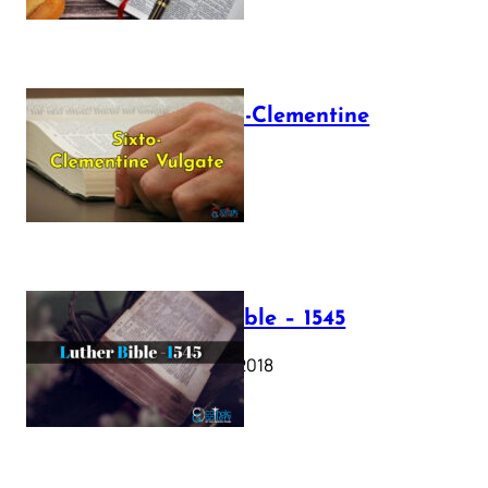
The Sixto-Clementine
Vulgate
July 12, 2025
Luther Bible – 1545
October 17, 2018