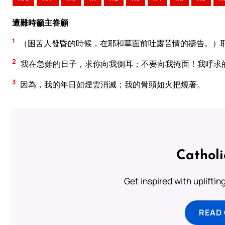
遭難時籲主眷顧
1
（困苦人發昏的時候，在耶和華面前吐露苦情的禱告。）
2
我在急難的日子，求你向我側耳；不要向我掩面！我呼求
3
因為，我的年日如煙雲消滅；我的骨頭如火把燒著。
Cathol
Get inspired with uplifti
READ