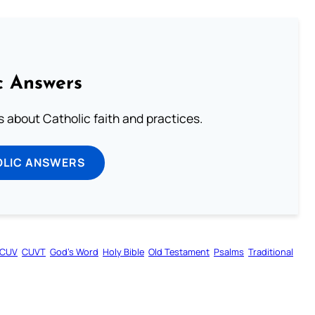
c Answers
about Catholic faith and practices.
OLIC ANSWERS
CUV
CUVT
God’s Word
Holy Bible
Old Testament
Psalms
Traditional