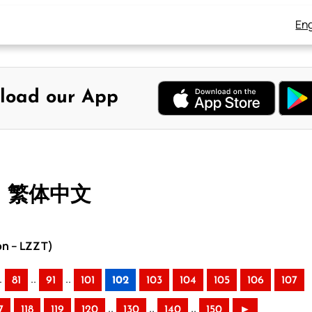
Eng
load our App
 – 繁体中文
on – LZZT)
.
..
..
81
91
101
102
103
104
105
106
107
..
..
..
7
118
119
120
130
140
150
►