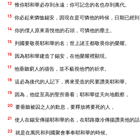
12
惟你耶和華必存到永遠；你可記念的名也存到萬代。
13
你必起來憐恤錫安，因現在是可憐他的時候，日期已經到
14
你的僕人原來喜悅他的石頭，可憐他的塵土。
15
列國要敬畏耶和華的名；世上諸王都敬畏你的榮耀。
16
因為耶和華建造了錫安，在他榮耀裡顯現。
17
他垂聽窮人的禱告，並不藐視他們的祈求。
18
這必為後代的人記下，將來受造的民要讚美耶和華。
19
因為，他從至高的聖所垂看；耶和華從天向地觀察，
20
要垂聽被囚之人的歎息，要釋放將要死的人，
21
使人在錫安傳揚耶和華的名，在耶路撒冷傳揚讚美他的話
22
就是在萬民和列國聚會事奉耶和華的時候。