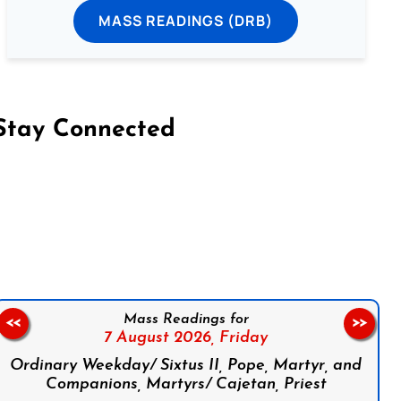
MASS READINGS (DRB)
Stay Connected
on Facebook
Follow us on Instagram
Follow us on X
Subscribe to our YouTube Channel
Follow us on WhatsApp
Mass Readings for
<<
>>
7 August 2026,
Friday
Ordinary Weekday/ Sixtus II, Pope, Martyr, and
Companions, Martyrs/ Cajetan, Priest