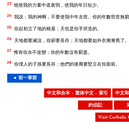
23
他使我的力量中道衰弱，使我的年日短少。
24
我說：我的神啊，不要使我中年去世。你的年數世世無
25
你起初立了地的根基；天也是你手所造的。
26
天地都要滅沒，你卻要長存；天地都要如外衣漸漸舊了。
27
惟有你永不改變；你的年數沒有窮盡。
28
你僕人的子孫要長存；他們的後裔要堅立在你面前。
◄ 前一章節
中文和合本 – 繁体中文 – 索引
中文和
約伯記
Visit Catholic