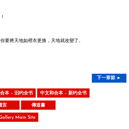
窮！
你要將天地如裡衣更換，天地就改變了。
下一章節 ►
合本 – 旧约全书
中文和合本 – 新约全书
箴言
傳道書
 Gallery Main Site