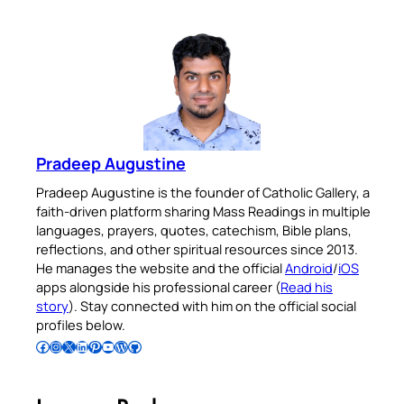
Pradeep Augustine
Pradeep Augustine is the founder of Catholic Gallery, a
faith-driven platform sharing Mass Readings in multiple
languages, prayers, quotes, catechism, Bible plans,
reflections, and other spiritual resources since 2013.
He manages the website and the official
Android
/
iOS
apps alongside his professional career (
Read his
story
). Stay connected with him on the official social
profiles below.
Follow Pradeep on Facebook
Follow Pradeep on Instagram
Follow Pradeep on X
Follow Pradeep on LinkedIn
Follow Pradeep on Pinterest
Subscribe to Pradeep’s Youtube Channel
Follow Pradeep on WordPress
Follow Pradeep on GitHub