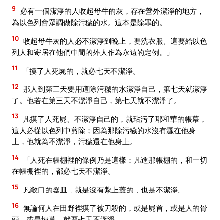
9
必有一個潔淨的人收起母牛的灰，存在營外潔淨的地方，
為以色列會眾調做除污穢的水。這本是除罪的。
10
收起母牛灰的人必不潔淨到晚上，要洗衣服。這要給以色
列人和寄居在他們中間的外人作為永遠的定例。」
11
「摸了人死屍的，就必七天不潔淨。
12
那人到第三天要用這除污穢的水潔淨自己，第七天就潔淨
了。他若在第三天不潔淨自己，第七天就不潔淨了。
13
凡摸了人死屍、不潔淨自己的，就玷污了耶和華的帳幕，
這人必從以色列中剪除；因為那除污穢的水沒有灑在他身
上，他就為不潔淨，污穢還在他身上。
14
「人死在帳棚裡的條例乃是這樣：凡進那帳棚的，和一切
在帳棚裡的，都必七天不潔淨。
15
凡敞口的器皿，就是沒有紮上蓋的，也是不潔淨。
16
無論何人在田野裡摸了被刀殺的，或是屍首，或是人的骨
頭，或是墳墓，就要七天不潔淨。