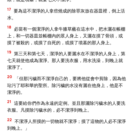
17
要為這不潔淨的人拿些燒成的除罪灰放在器皿裡，倒上活
水。
18
必當有一個潔淨的人拿牛膝草蘸在這水中，把水灑在帳棚
上，和一切器皿並帳棚內的眾人身上，又灑在摸了骨頭，或
摸了被殺的，或摸了自死的，或摸了墳墓的那人身上。
19
第三天和第七天，潔淨的人要灑水在不潔淨的人身上，第
七天就使他成為潔淨。那人要洗衣服，用水洗澡，到晚上就
潔淨了。
20
「但那污穢而不潔淨自己的，要將他從會中剪除，因為他
玷污了耶和華的聖所。除污穢的水沒有灑在他身上，他是不
潔淨的。
21
這要給你們作為永遠的定例。並且那灑除污穢水的人要洗
衣服。凡摸除污穢水的，必不潔淨到晚上。
22
不潔淨人所摸的一切物就不潔淨；摸了這物的人必不潔淨
到晚上。」