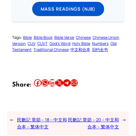
MASS READINGS (NJB)
Tags:
Bible
Bible Book
Bible Verse
Chinese
Chinese Union
Version
CUV
CUVT
God’s Word
Holy Bible
Numbers
Old
Testament
Traditional Chinese
中文和合本
旧约全书
Share this article on Facebook
Share this article on WhatsApp
Share this article on LinkedIn
Share this article on X
Share this article on Telegram
Email this Article
Share:
←
民數記 章節 – 18 – 中文和
民數記 章節 – 20 – 中文和
→
合本 – 繁体中文
合本 – 繁体中文