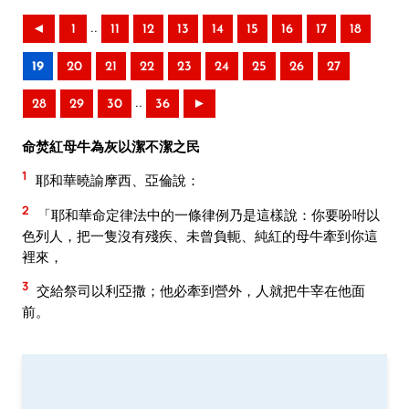
..
◄
1
11
12
13
14
15
16
17
18
19
20
21
22
23
24
25
26
27
..
28
29
30
36
►
命焚紅母牛為灰以潔不潔之民
1
耶和華曉諭摩西、亞倫說：
2
「耶和華命定律法中的一條律例乃是這樣說：你要吩咐以
色列人，把一隻沒有殘疾、未曾負軛、純紅的母牛牽到你這
裡來，
3
交給祭司以利亞撒；他必牽到營外，人就把牛宰在他面
前。