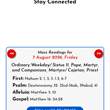
Stay Connected
Follow us on Facebook
Follow us on Instagram
Follow us on X
Subscribe to our YouTube Channel
Follow us on WhatsApp
Mass Readings for
<<
>>
7 August 2026,
Friday
Ordinary Weekday/ Sixtus II, Pope, Martyr,
and Companions, Martyrs/ Cajetan, Priest
First:
Nahum 2: 1, 3; 3: 1-3, 6-7
Psalm:
Deuteronomy 32: 35cd-36ab, 39abcd, 41
Alleluia:
Matthew 5: 10
Gospel:
Matthew 16: 24-28