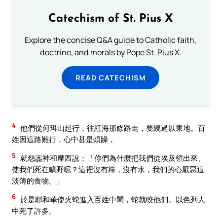
Catechism of St. Pius X
Explore the concise Q&A guide to Catholic faith,
doctrine, and morals by Pope St. Pius X.
READ CATECHISM
4
他們從何珥山起行，往紅海那條路走，要繞過以東地。百
姓因這路難行，心中甚是煩躁，
5
就怨讟神和摩西說：「你們為什麼把我們從埃及領出來、
使我們死在曠野呢？這裡沒有糧，沒有水，我們的心厭惡這
淡薄的食物。」
6
於是耶和華使火蛇進入百姓中間，蛇就咬他們。以色列人
中死了許多。