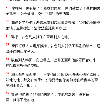
29
摩押啊，你有禍了！基抹的民哪，你們滅亡了！基抹的男
子逃奔，女子被擄，交付亞摩利的王西宏。
30
我們射了他們；希實本直到底本盡皆毀滅。我們使地變成
荒場，直到挪法；這挪法直延到米底巴。
31
這樣，以色列人就住在亞摩利人之地。
32
摩西打發人去窺探雅謝，以色列人就佔了雅謝的鎮市，趕
出那裡的亞摩利人。
33
以色列人轉回，向巴珊去。巴珊王噩和他的眾民都出來，
在以得來與他們交戰。
34
耶和華對摩西說：「不要怕他！因我已將他和他的眾民，
並他的地，都交在你手中；你要待他像從前待住希實本的亞
摩利王西宏一般。」
35
於是他們殺了他和他的眾子，並他的眾民，沒有留下一
個，就得了他的地。