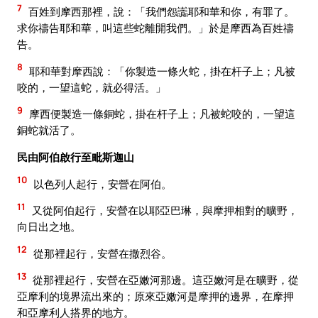
7
百姓到摩西那裡，說：「我們怨讟耶和華和你，有罪了。
求你禱告耶和華，叫這些蛇離開我們。」於是摩西為百姓禱
告。
8
耶和華對摩西說：「你製造一條火蛇，掛在杆子上；凡被
咬的，一望這蛇，就必得活。」
9
摩西便製造一條銅蛇，掛在杆子上；凡被蛇咬的，一望這
銅蛇就活了。
民由阿伯啟行至毗斯迦山
10
以色列人起行，安營在阿伯。
11
又從阿伯起行，安營在以耶亞巴琳，與摩押相對的曠野，
向日出之地。
12
從那裡起行，安營在撒烈谷。
13
從那裡起行，安營在亞嫩河那邊。這亞嫩河是在曠野，從
亞摩利的境界流出來的；原來亞嫩河是摩押的邊界，在摩押
和亞摩利人搭界的地方。