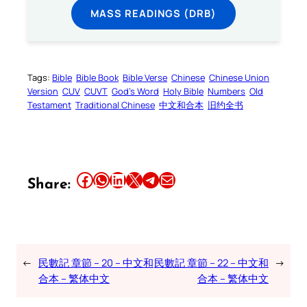
MASS READINGS (DRB)
Tags:
Bible
Bible Book
Bible Verse
Chinese
Chinese Union
Version
CUV
CUVT
God’s Word
Holy Bible
Numbers
Old
Testament
Traditional Chinese
中文和合本
旧约全书
Share this article on Facebook
Share this article on WhatsApp
Share this article on LinkedIn
Share this article on X
Share this article on Telegram
Email this Article
Share:
←
民數記 章節 – 20 – 中文和
民數記 章節 – 22 – 中文和
→
合本 – 繁体中文
合本 – 繁体中文