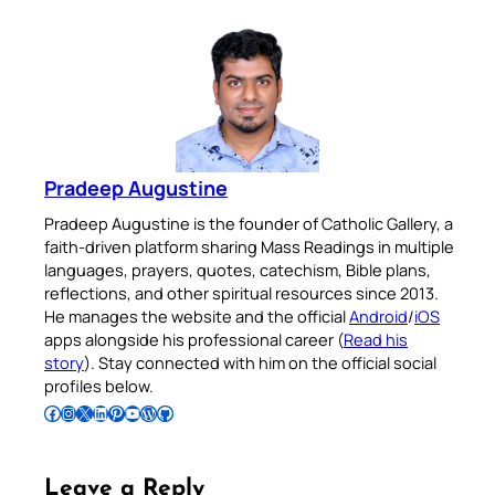
Pradeep Augustine
Pradeep Augustine is the founder of Catholic Gallery, a
faith-driven platform sharing Mass Readings in multiple
languages, prayers, quotes, catechism, Bible plans,
reflections, and other spiritual resources since 2013.
He manages the website and the official
Android
/
iOS
apps alongside his professional career (
Read his
story
). Stay connected with him on the official social
profiles below.
Follow Pradeep on Facebook
Follow Pradeep on Instagram
Follow Pradeep on X
Follow Pradeep on LinkedIn
Follow Pradeep on Pinterest
Subscribe to Pradeep’s Youtube Channel
Follow Pradeep on WordPress
Follow Pradeep on GitHub
Leave a Reply