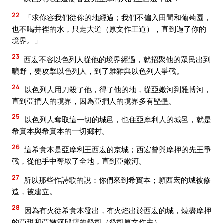
22
「求你容我們從你的地經過；我們不偏入田間和葡萄園，
也不喝井裡的水，只走大道（原文作王道），直到過了你的
境界。」
23
西宏不容以色列人從他的境界經過，就招聚他的眾民出到
曠野，要攻擊以色列人，到了雅雜與以色列人爭戰。
24
以色列人用刀殺了他，得了他的地，從亞嫩河到雅博河，
直到亞捫人的境界，因為亞捫人的境界多有堅壘。
25
以色列人奪取這一切的城邑，也住亞摩利人的城邑，就是
希實本與希實本的一切鄉村。
26
這希實本是亞摩利王西宏的京城；西宏曾與摩押的先王爭
戰，從他手中奪取了全地，直到亞嫩河。
27
所以那些作詩歌的說：你們來到希實本；願西宏的城被修
造，被建立。
28
因為有火從希實本發出，有火焰出於西宏的城，燒盡摩押
的亞珥和亞嫩河邱壇的祭司（祭司原文作主）。