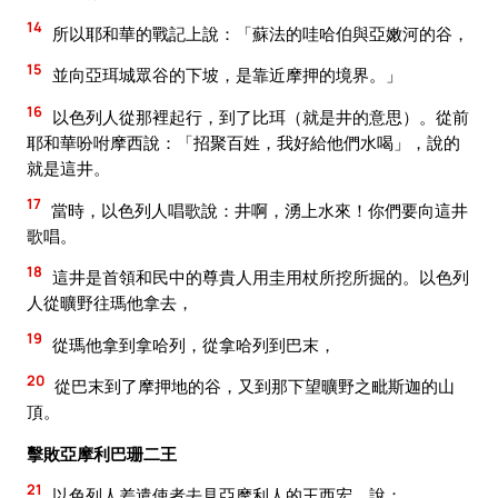
14
所以耶和華的戰記上說：「蘇法的哇哈伯與亞嫩河的谷，
15
並向亞珥城眾谷的下坡，是靠近摩押的境界。」
16
以色列人從那裡起行，到了比珥（就是井的意思）。從前
耶和華吩咐摩西說：「招聚百姓，我好給他們水喝」，說的
就是這井。
17
當時，以色列人唱歌說：井啊，湧上水來！你們要向這井
歌唱。
18
這井是首領和民中的尊貴人用圭用杖所挖所掘的。以色列
人從曠野往瑪他拿去，
19
從瑪他拿到拿哈列，從拿哈列到巴末，
20
從巴末到了摩押地的谷，又到那下望曠野之毗斯迦的山
頂。
擊敗亞摩利巴珊二王
21
以色列人差遣使者去見亞摩利人的王西宏，說：