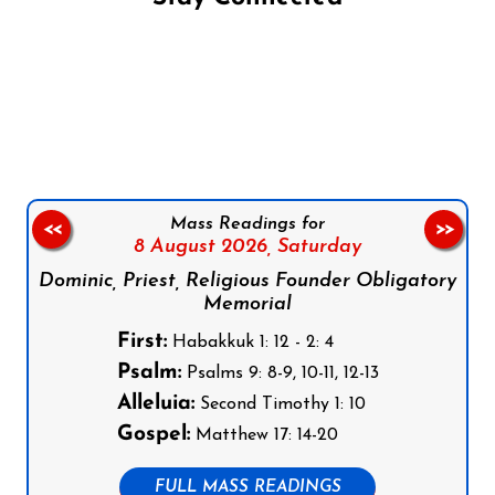
Follow us on Facebook
Follow us on Instagram
Follow us on X
Subscribe to our YouTube Channel
Follow us on WhatsApp
Mass Readings for
<<
>>
8 August 2026,
Saturday
Dominic, Priest, Religious Founder Obligatory
Memorial
First:
Habakkuk 1: 12 - 2: 4
Psalm:
Psalms 9: 8-9, 10-11, 12-13
Alleluia:
Second Timothy 1: 10
Gospel:
Matthew 17: 14-20
FULL MASS READINGS