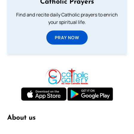
Catholic Prayers
Find and recite daily Catholic prayers to enrich
your spiritual life.
PRAY NOW
About us