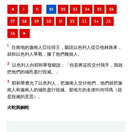
..
..
◄
1
11
21
22
23
24
25
26
27
28
29
30
31
32
33
34
35
36
►
1
住南地的迦南人亞拉得王，聽說以色列人從亞他林路來，
就和以色列人爭戰，擄了他們幾個人。
2
以色列人向耶和華發願說：「你若將這民交付我手，我就
把他們的城邑盡行毀滅。」
3
耶和華應允了以色列人，把迦南人交付他們，他們就把迦
南人和迦南人的城邑盡行毀滅。那地方的名便叫何珥瑪（就
是毀滅的意思）。
火蛇與銅蛇