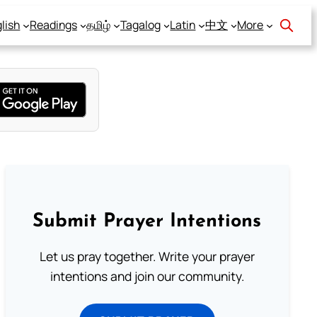
lish
Readings
தமிழ்
Tagalog
Latin
中文
More
Submit Prayer Intentions
Let us pray together. Write your prayer
intentions and join our community.