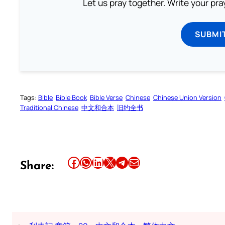
Let us pray together. Write your pr
SUBMI
Tags:
Bible
Bible Book
Bible Verse
Chinese
Chinese Union Version
Traditional Chinese
中文和合本
旧约全书
Share this article on Facebook
Share this article on WhatsApp
Share this article on LinkedIn
Share this article on X
Share this article on Telegram
Email this Article
Share: