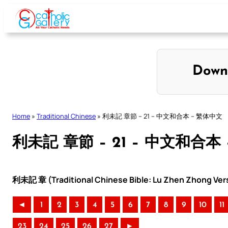
Skip
to
content
Down
Home
»
Traditional Chinese
»
利未記 章節 – 21 – 中文和合本 – 繁体中文
利未記 章節 – 21 – 中文和合本
利未記 章 (Traditional Chinese Bible: Lu Zhen Zhong Ver
◄
1
2
3
4
5
6
7
8
9
10
11
23
24
25
26
27
►