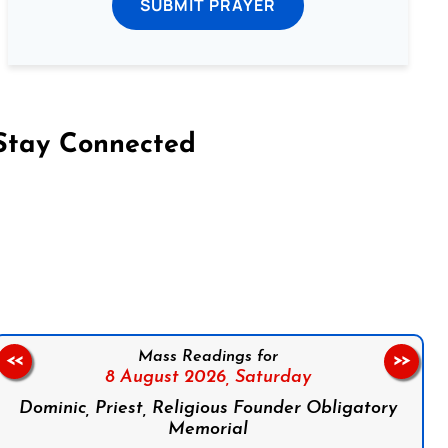
SUBMIT PRAYER
Stay Connected
on Facebook
Follow us on Instagram
Follow us on X
Subscribe to our YouTube Channel
Follow us on WhatsApp
Mass Readings for
<<
>>
8 August 2026,
Saturday
Dominic, Priest, Religious Founder Obligatory
Memorial