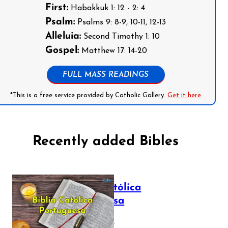
First:
Habakkuk 1: 12 - 2: 4
Psalm:
Psalms 9: 8-9, 10-11, 12-13
Alleluia:
Second Timothy 1: 10
Gospel:
Matthew 17: 14-20
FULL MASS READINGS
*This is a free service provided by Catholic Gallery.
Get it here
Recently added Bibles
Bíblia Católica
Portuguesa
July 16, 2025