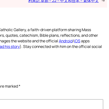
利未記 章節 – 22 – 中文和合本 – 繁体中文
→
atholic Gallery, a faith-driven platform sharing Mass
rs, quotes, catechism, Bible plans, reflections, and other
nages the website and the official
Android
/
iOS
apps
ad his story
). Stay connected with him on the official social
 are marked
*