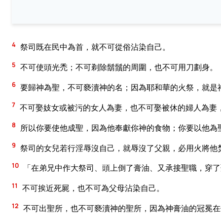
4
祭司既在民中為首，就不可從俗沾染自己。
5
不可使頭光禿；不可剃除鬍鬚的周圍，也不可用刀劃身。
6
要歸神為聖，不可褻瀆神的名；因為耶和華的火祭，就是
7
不可娶妓女或被污的女人為妻，也不可娶被休的婦人為妻
8
所以你要使他成聖，因為他奉獻你神的食物；你要以他為
9
祭司的女兒若行淫辱沒自己，就辱沒了父親，必用火將他
10
「在弟兄中作大祭司、頭上倒了膏油、又承接聖職，穿了
11
不可挨近死屍，也不可為父母沾染自己。
12
不可出聖所，也不可褻瀆神的聖所，因為神膏油的冠冕在