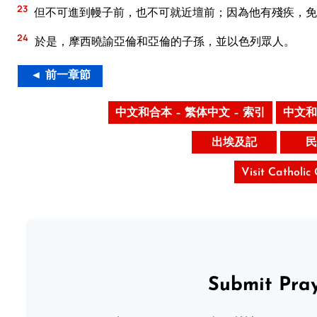
23
但不可進到幔子前，也不可就近壇前；因為他有殘疾，免
24
於是，摩西曉諭亞倫和亞倫的子孫，並以色列眾人。
◄ 前一章節
中文和合本 – 繁体中文 – 索引
中文和
出埃及記
民
Visit Catholic
Submit Pray