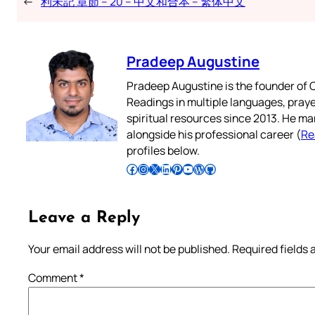
←
利未記 章節 – 20 – 中文和合本 – 繁体中文
Pradeep Augustine
Pradeep Augustine is the founder of C
Readings in multiple languages, praye
spiritual resources since 2013. He ma
alongside his professional career (
Re
profiles below.
Follow Pradeep on Facebook
Follow Pradeep on Instagram
Follow Pradeep on X
Follow Pradeep on LinkedIn
Follow Pradeep on Pinterest
Subscribe to Pradeep’s Youtube Channel
Follow Pradeep on WordPress
Follow Pradeep on GitHub
Leave a Reply
Your email address will not be published.
Required fields
Comment
*