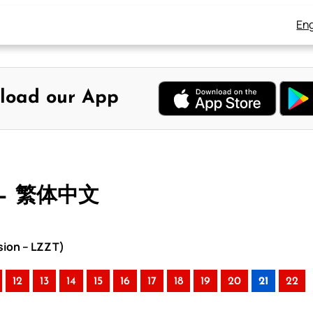
Eng
load our App
 – 繁体中文
sion – LZZT)
12
13
14
15
16
17
18
19
20
21
22