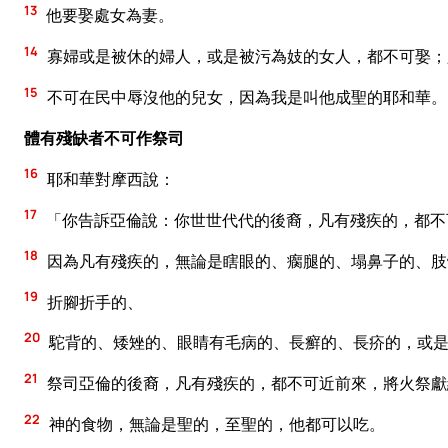
13
他要娶處女為妻。
14
寡婦或是被休的婦人，或是被污為妓的女人，都不可娶；
15
不可在民中辱沒他的兒女，因為我是叫他成聖的耶和華。
體有殘缺者不可作祭司
16
耶和華對摩西說：
17
「你告訴亞倫說：你世世代代的後裔，凡有殘疾的，都不
18
因為凡有殘疾的，無論是瞎眼的、瘸腿的、塌鼻子的、肢
19
折腳折手的、
20
駝背的、矮矬的、眼睛有毛病的、長癬的、長疥的，或是
21
祭司亞倫的後裔，凡有殘疾的，都不可近前來，將火祭獻
22
神的食物，無論是聖的，至聖的，他都可以吃。