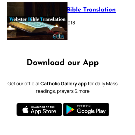
Webster Bible Translation
October 11, 2018
Download our App
Get our official
Catholic Gallery app
for daily Mass
readings, prayers & more