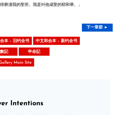
得褻瀆我的聖所。我是叫他成聖的耶和華。」
下一章節 ►
合本 – 旧约全书
中文和合本 – 新约全书
數記
申命記
 Gallery Main Site
er Intentions