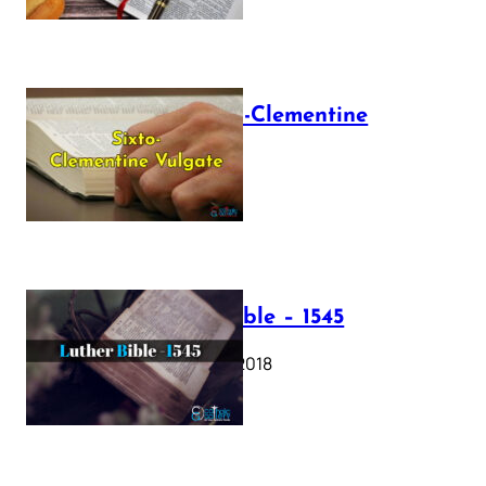
The Sixto-Clementine
Vulgate
July 12, 2025
Luther Bible – 1545
October 17, 2018