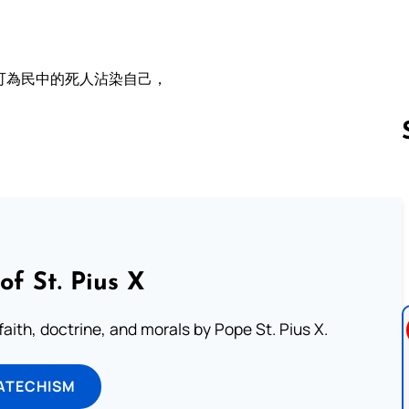
可為民中的死人沾染自己，
Follow us 
of St. Pius X
aith, doctrine, and morals by Pope St. Pius X.
ATECHISM