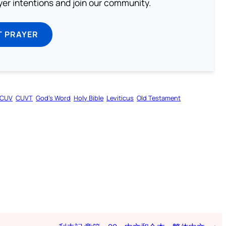
ayer intentions and join our community.
T PRAYER
CUV
CUVT
God’s Word
Holy Bible
Leviticus
Old Testament