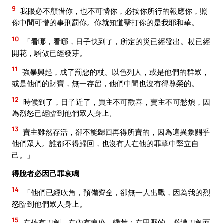
9
我眼必不顧惜你，也不可憐你，必按你所行的報應你，照
你中間可憎的事刑罰你。你就知道擊打你的是我耶和華。
10
「看哪，看哪，日子快到了，所定的災已經發出。杖已經
開花，驕傲已經發芽。
11
強暴興起，成了罰惡的杖。以色列人，或是他們的群眾，
或是他們的財寶，無一存留，他們中間也沒有得尊榮的。
12
時候到了，日子近了，買主不可歡喜，賣主不可愁煩，因
為烈怒已經臨到他們眾人身上。
13
賣主雖然存活，卻不能歸回再得所賣的，因為這異象關乎
他們眾人。誰都不得歸回，也沒有人在他的罪孽中堅立自
己。」
得脫者必因己罪哀鳴
14
「他們已經吹角，預備齊全，卻無一人出戰，因為我的烈
怒臨到他們眾人身上。
15
在外有刀劍，在內有瘟疫、饑荒；在田野的，必遭刀劍而