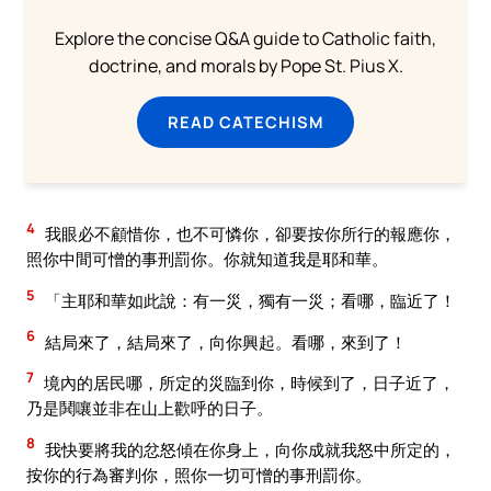
Explore the concise Q&A guide to Catholic faith,
doctrine, and morals by Pope St. Pius X.
READ CATECHISM
4
我眼必不顧惜你，也不可憐你，卻要按你所行的報應你，
照你中間可憎的事刑罰你。你就知道我是耶和華。
5
「主耶和華如此說：有一災，獨有一災；看哪，臨近了！
6
結局來了，結局來了，向你興起。看哪，來到了！
7
境內的居民哪，所定的災臨到你，時候到了，日子近了，
乃是鬨嚷並非在山上歡呼的日子。
8
我快要將我的忿怒傾在你身上，向你成就我怒中所定的，
按你的行為審判你，照你一切可憎的事刑罰你。