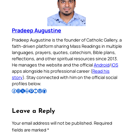
Pradeep Augustine
Pradeep Augustine is the founder of Catholic Gallery, a
faith-driven platform sharing Mass Readings in multiple
languages, prayers, quotes, catechism, Bible plans,
reflections, and other spiritual resources since 2013.
He manages the website and the official
Android
/
iOS
apps alongside his professional career (
Read his
story
). Stay connected with him on the official social
profiles below.
Follow Pradeep on Facebook
Follow Pradeep on Instagram
Follow Pradeep on X
Follow Pradeep on LinkedIn
Follow Pradeep on Pinterest
Subscribe to Pradeep’s Youtube Channel
Follow Pradeep on WordPress
Follow Pradeep on GitHub
Leave a Reply
Your email address will not be published.
Required
fields are marked
*