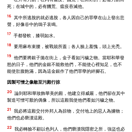
死；在城中的，必有饑荒、瘟疫吞滅他。
16
其中所逃脫的就必逃脫，各人因自己的罪孽在山上發出悲
聲，好像谷中的鴿子哀鳴。
17
手都發軟，膝弱如水。
18
要用麻布束腰，被戰兢所蓋；各人臉上羞愧，頭上光禿。
19
他們要將銀子拋在街上，金子看如污穢之物。當耶和華發
怒的日子，他們的金銀不能救他們，不能使心裡知足，也不
能使肚腹飽滿，因為這金銀作了他們罪孽的絆腳石。
因製可憎之像敵至污殿行掠
20
論到耶和華妝飾華美的殿，他建立得威嚴，他們卻在其中
製造可憎可厭的偶像，所以這殿我使他們看如污穢之物。
21
我必將這殿交付外邦人為掠物，交付地上的惡人為擄物；
他們也必褻瀆這殿。
22
我必轉臉不顧以色列人，他們褻瀆我隱密之所，強盜也必