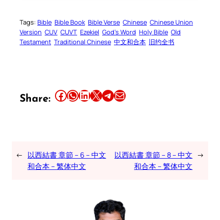
Tags:
Bible
Bible Book
Bible Verse
Chinese
Chinese Union
Version
CUV
CUVT
Ezekiel
God’s Word
Holy Bible
Old
Testament
Traditional Chinese
中文和合本
旧约全书
Share this article on Facebook
Share this article on WhatsApp
Share this article on LinkedIn
Share this article on X
Share this article on Telegram
Email this Article
Share:
←
以西結書 章節 – 6 – 中文
以西結書 章節 – 8 – 中文
→
和合本 – 繁体中文
和合本 – 繁体中文