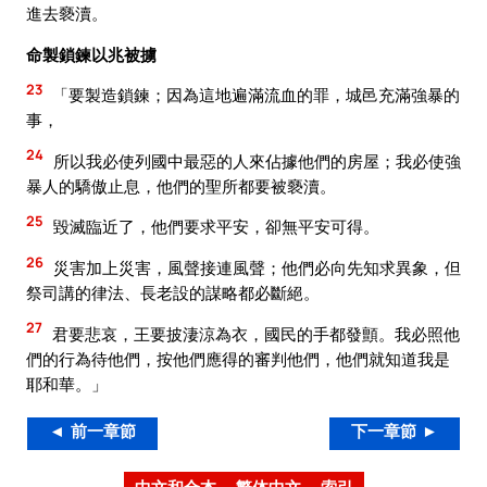
進去褻瀆。
命製鎖鍊以兆被擄
23
「要製造鎖鍊；因為這地遍滿流血的罪，城邑充滿強暴的
事，
24
所以我必使列國中最惡的人來佔據他們的房屋；我必使強
暴人的驕傲止息，他們的聖所都要被褻瀆。
25
毀滅臨近了，他們要求平安，卻無平安可得。
26
災害加上災害，風聲接連風聲；他們必向先知求異象，但
祭司講的律法、長老設的謀略都必斷絕。
27
君要悲哀，王要披淒涼為衣，國民的手都發顫。我必照他
們的行為待他們，按他們應得的審判他們，他們就知道我是
耶和華。」
◄ 前一章節
下一章節 ►