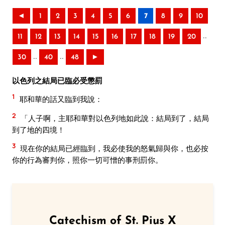
◄
1
2
3
4
5
6
7
8
9
10
..
11
12
13
14
15
16
17
18
19
20
..
..
30
40
48
►
以色列之結局已臨必受懲罰
1
耶和華的話又臨到我說：
2
「人子啊，主耶和華對以色列地如此說：結局到了，結局
到了地的四境！
3
現在你的結局已經臨到，我必使我的怒氣歸與你，也必按
你的行為審判你，照你一切可憎的事刑罰你。
Catechism of St. Pius X