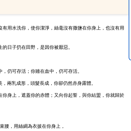
沒有用水洗你，使你潔淨，絲毫沒有撒鹽在你身上，也沒有用
生的日子扔在田野，是因你被厭惡。
中，仍可存活；你雖在血中，仍可存活。
美，兩乳成形，頭髮長成，你卻仍然赤身露體。
在你身上，遮蓋你的赤體；又向你起誓，與你結盟，你就歸於
束腰，用絲綢為衣披在你身上，