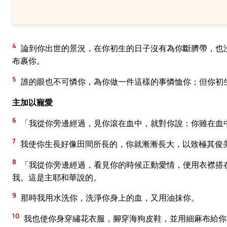
4
論到你出世的景況，在你初生的日子沒有為你斷臍帶，也
布裹你。
5
誰的眼也不可憐你，為你做一件這樣的事憐恤你；但你初
主加以寵愛
6
「我從你旁邊經過，見你滾在血中，就對你說：你雖在血
7
我使你生長好像田間所長的，你就漸漸長大，以致極其俊
8
「我從你旁邊經過，看見你的時候正動愛情，便用衣襟搭
我。這是主耶和華說的。
9
那時我用水洗你，洗淨你身上的血，又用油抹你。
10
我也使你身穿繡花衣服，腳穿海狗皮鞋，並用細麻布給你