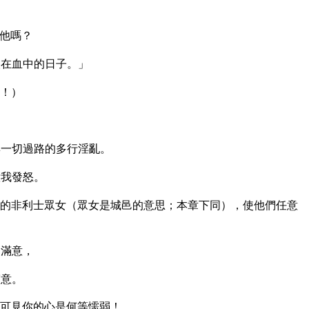
他嗎？
滾在血中的日子。」
！）
與一切過路的多行淫亂。
惹我發怒。
的非利士眾女（眾女是城邑的意思；本章下同），使他們任意
不滿意，
滿意。
可見你的心是何等懦弱！