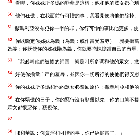
49
看哪，你妹妹所多瑪的罪孽是這樣：他和他的眾女都心驕
50
他們狂傲，在我面前行可憎的事，我看見便將他們除掉
51
撒瑪利亞沒有犯你一半的罪，你行可憎的事比他更多，使
52
你既斷定你姊妹為義（為義：或作當受羞辱），就要擔當
為義；你既使你的姊妹顯為義，你就要抱愧擔當自己的羞辱
53
「我必叫他們被擄的歸回，就是叫所多瑪和他的眾女，撒
54
好使你擔當自己的羞辱，並因你一切所行的使他們得安
55
你的妹妹所多瑪和他的眾女必歸回原位；撒瑪利亞和他的
56
在你驕傲的日子，你的惡行沒有顯露以先，你的口就不提
眾女都恨惡你，藐視你。
57
58
耶和華說：你貪淫和可憎的事，你已經擔當了。」