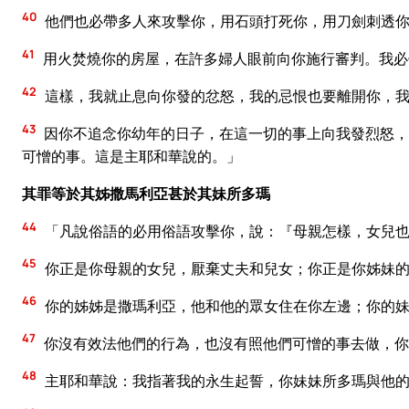
40
他們也必帶多人來攻擊你，用石頭打死你，用刀劍刺透
41
用火焚燒你的房屋，在許多婦人眼前向你施行審判。我必
42
這樣，我就止息向你發的忿怒，我的忌恨也要離開你，
43
因你不追念你幼年的日子，在這一切的事上向我發烈怒，
可憎的事。這是主耶和華說的。」
其罪等於其姊撒馬利亞甚於其妹所多瑪
44
「凡說俗語的必用俗語攻擊你，說：『母親怎樣，女兒
45
你正是你母親的女兒，厭棄丈夫和兒女；你正是你姊妹的
46
你的姊姊是撒瑪利亞，他和他的眾女住在你左邊；你的妹
47
你沒有效法他們的行為，也沒有照他們可憎的事去做，你
48
主耶和華說：我指著我的永生起誓，你妹妹所多瑪與他的