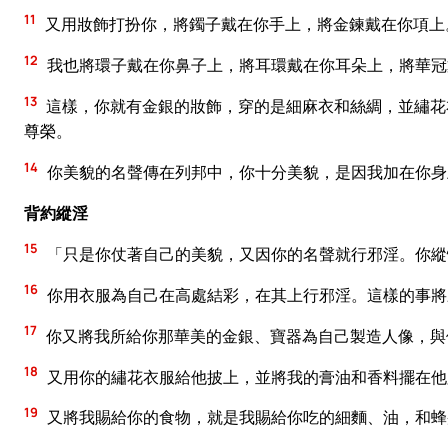
11
又用妝飾打扮你，將鐲子戴在你手上，將金鍊戴在你項上
12
我也將環子戴在你鼻子上，將耳環戴在你耳朵上，將華冠
13
這樣，你就有金銀的妝飾，穿的是細麻衣和絲綢，並繡花
尊榮。
14
你美貌的名聲傳在列邦中，你十分美貌，是因我加在你身
背約縱淫
15
「只是你仗著自己的美貌，又因你的名聲就行邪淫。你縱
16
你用衣服為自己在高處結彩，在其上行邪淫。這樣的事將
17
你又將我所給你那華美的金銀、寶器為自己製造人像，與
18
又用你的繡花衣服給他披上，並將我的膏油和香料擺在他
19
又將我賜給你的食物，就是我賜給你吃的細麵、油，和蜂