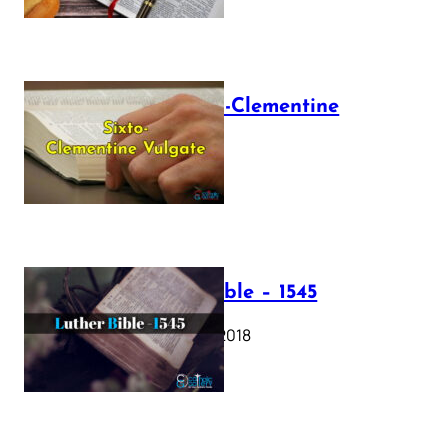
The Sixto-Clementine
Vulgate
July 12, 2025
Luther Bible – 1545
October 17, 2018