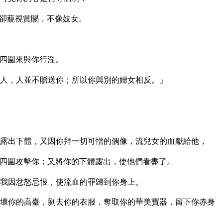
卻藐視賞賜，不像妓女。
四圍來與你行淫。
人，人並不贈送你；所以你與別的婦女相反。」
露出下體，又因你拜一切可憎的偶像，流兒女的血獻給他，
四圍攻擊你；又將你的下體露出，使他們看盡了。
我因忿怒忌恨，使流血的罪歸到你身上。
壞你的高臺，剝去你的衣服，奪取你的華美寶器，留下你赤身