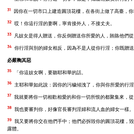
31
因你在一切市口上建造圓頂花樓，在各街上做了高臺，你
32
哎！你這行淫的妻啊，寧肯接外人，不接丈夫。
33
凡妓女是得人贈送，你反倒贈送你所愛的人，賄賂他們從
34
你行淫與別的婦女相反，因為不是人從你行淫；你既贈送
必嚴鞫其惡
35
「你這妓女啊，要聽耶和華的話。
36
主耶和華如此說：因你的污穢傾洩了，你與你所愛的行淫
37
我就要將你一切相歡相愛的和你一切所恨的都聚集來，從
38
我也要審判你，好像官長審判淫婦和流人血的婦女一樣。
39
我又要將你交在他們手中；他們必拆毀你的圓頂花樓，毀
露體。