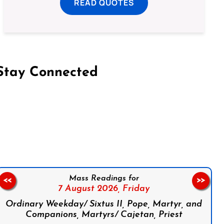
READ QUOTES
Stay Connected
on Facebook
Follow us on Instagram
Follow us on X
Subscribe to our YouTube Channel
Follow us on WhatsApp
Mass Readings for
<<
>>
7 August 2026,
Friday
Ordinary Weekday/ Sixtus II, Pope, Martyr, and
Companions, Martyrs/ Cajetan, Priest