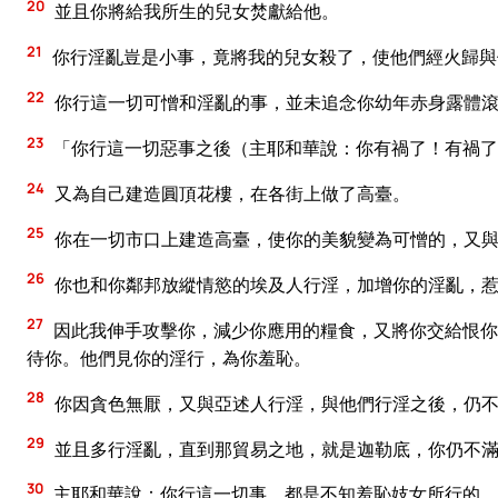
20
並且你將給我所生的兒女焚獻給他。
21
你行淫亂豈是小事，竟將我的兒女殺了，使他們經火歸與
22
你行這一切可憎和淫亂的事，並未追念你幼年赤身露體
23
「你行這一切惡事之後（主耶和華說：你有禍了！有禍了
24
又為自己建造圓頂花樓，在各街上做了高臺。
25
你在一切市口上建造高臺，使你的美貌變為可憎的，又
26
你也和你鄰邦放縱情慾的埃及人行淫，加增你的淫亂，
27
因此我伸手攻擊你，減少你應用的糧食，又將你交給恨你
待你。他們見你的淫行，為你羞恥。
28
你因貪色無厭，又與亞述人行淫，與他們行淫之後，仍
29
並且多行淫亂，直到那貿易之地，就是迦勒底，你仍不
30
主耶和華說：你行這一切事，都是不知羞恥妓女所行的，