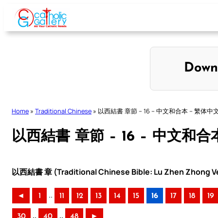
Skip
to
content
Down
Home
»
Traditional Chinese
»
以西結書 章節 – 16 – 中文和合本 – 繁体中
以西結書 章節 – 16 – 中文和合
以西結書 章 (Traditional Chinese Bible: Lu Zhen Zhong Ve
..
◄
1
11
12
13
14
15
16
17
18
19
..
..
30
40
48
►