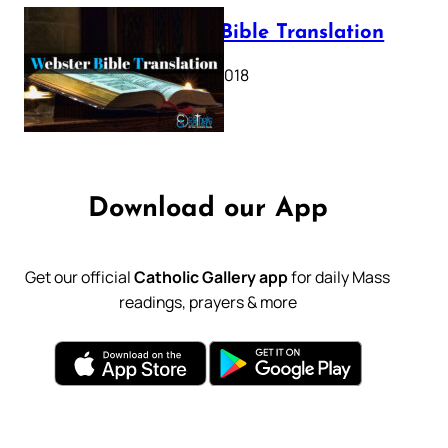
Webster Bible Translation
October 11, 2018
Download our App
Get our official
Catholic Gallery app
for daily Mass
readings, prayers & more