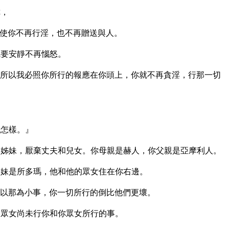
你，
使你不再行淫，也不再贈送與人。
我要安靜不再惱怒。
所以我必照你所行的報應在你頭上，你就不再貪淫，行那一切
也怎樣。』
姊妹，厭棄丈夫和兒女。你母親是赫人，你父親是亞摩利人。
妹是所多瑪，他和他的眾女住在你右邊。
以那為小事，你一切所行的倒比他們更壞。
眾女尚未行你和你眾女所行的事。