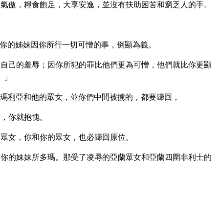
氣傲，糧食飽足，大享安逸，並沒有扶助困苦和窮乏人的手。
。
你的姊妹因你所行一切可憎的事，倒顯為義。
自己的羞辱；因你所犯的罪比他們更為可憎，他們就比你更顯
。」
瑪利亞和他的眾女，並你們中間被擄的，都要歸回，
慰，你就抱愧。
眾女，你和你的眾女，也必歸回原位。
你的妹妹所多瑪。那受了凌辱的亞蘭眾女和亞蘭四圍非利士的