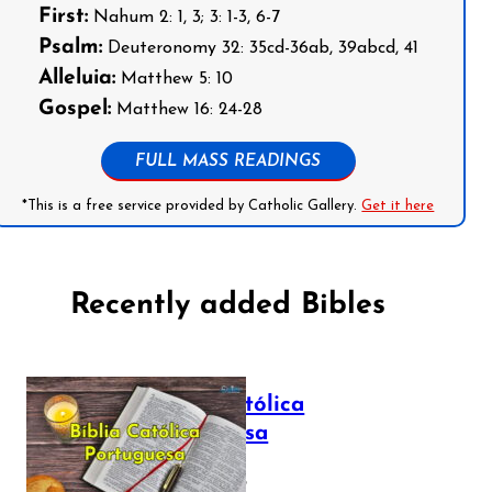
First:
Nahum 2: 1, 3; 3: 1-3, 6-7
Psalm:
Deuteronomy 32: 35cd-36ab, 39abcd, 41
Alleluia:
Matthew 5: 10
Gospel:
Matthew 16: 24-28
FULL MASS READINGS
*This is a free service provided by Catholic Gallery.
Get it here
Recently added Bibles
Bíblia Católica
Portuguesa
July 16, 2025