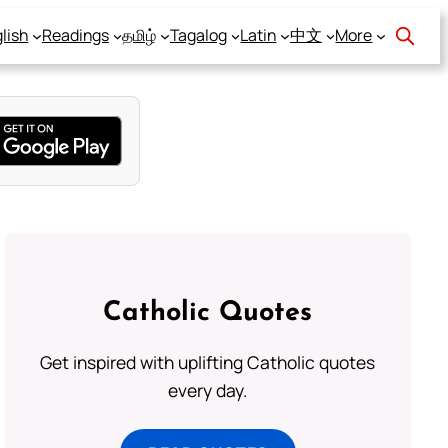
lish
Readings
தமிழ்
Tagalog
Latin
中文
More
Catholic Quotes
Get inspired with uplifting Catholic quotes
every day.