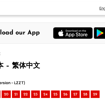
Eng
load our App
文
本 – 繁体中文
rsion – LZZT)
20
21
22
23
24
25
26
27
28
29