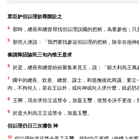
眾臣妒但以理欲尋隙訟之
4
那時，總長和總督尋找但以理誤國的把柄，為要參他；只
5
那些人便說：「我們要找參這但以理的把柄，除非在他神
奏請降詔諭民三旬內惟王是求
6
於是，總長和總督紛紛聚集來見王，說：「願大利烏王萬
7
國中的總長、欽差、總督、謀士，和巡撫彼此商議，要立
內，不拘何人，若在王以外，或向神或向人求什麼，就必扔
8
王啊，現在求你立這禁令，加蓋玉璽，使禁令決不更改；
9
於是大利烏王立這禁令，加蓋玉璽。
但以理仍日三次禱告 神
10
但以理知道這禁令蓋了玉璽，就到自己家裡（他樓上的窗