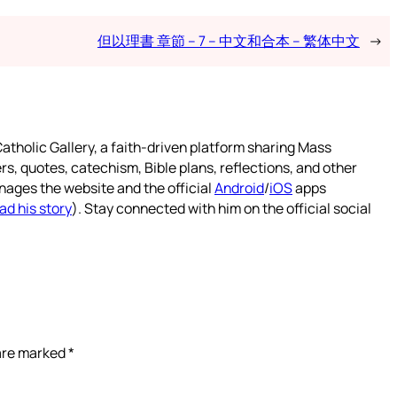
但以理書 章節 – 7 – 中文和合本 – 繁体中文
→
atholic Gallery, a faith-driven platform sharing Mass
rs, quotes, catechism, Bible plans, reflections, and other
nages the website and the official
Android
/
iOS
apps
ad his story
). Stay connected with him on the official social
 are marked
*