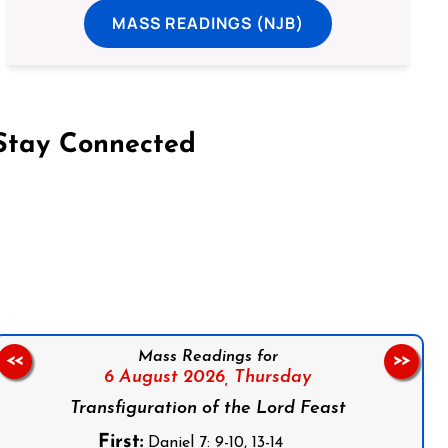
MASS READINGS (NJB)
Stay Connected
on Facebook
Follow us on Instagram
Follow us on X
Subscribe to our YouTube Channel
Follow us on WhatsApp
Mass Readings for
<<
>>
6 August 2026,
Thursday
Transfiguration of the Lord Feast
First:
Daniel 7: 9-10, 13-14