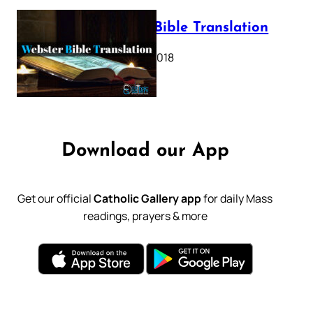
Webster Bible Translation
October 11, 2018
Download our App
Get our official
Catholic Gallery app
for daily Mass
readings, prayers & more