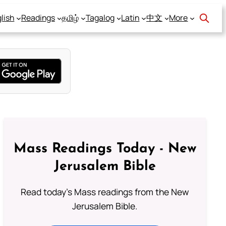
lish
Readings
தமிழ்
Tagalog
Latin
中文
More
Mass Readings Today - New
Jerusalem Bible
Read today's Mass readings from the New
Jerusalem Bible.