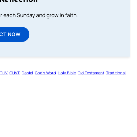
or each Sunday and grow in faith.
ECT NOW
CUV
CUVT
Daniel
God’s Word
Holy Bible
Old Testament
Traditional