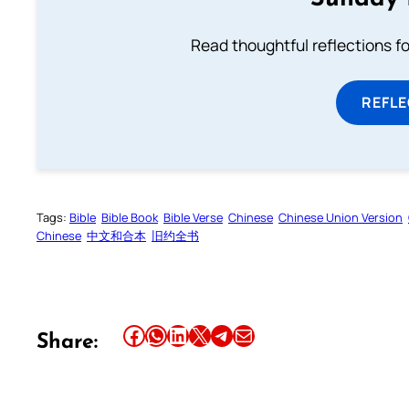
Read thoughtful reflections f
REFL
Tags:
Bible
Bible Book
Bible Verse
Chinese
Chinese Union Version
Chinese
中文和合本
旧约全书
Share this article on Facebook
Share this article on WhatsApp
Share this article on LinkedIn
Share this article on X
Share this article on Telegram
Email this Article
Share: