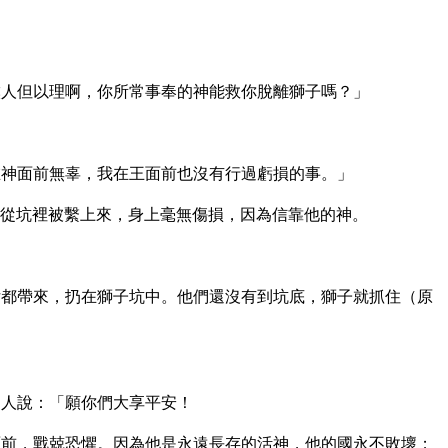
人但以理啊，你所常事奉的神能救你脫離獅子嗎？」
神面前無辜，我在王面前也沒有行過虧損的事。」
從坑裡被繫上來，身上毫無傷損，因為信靠他的神。
都帶來，扔在獅子坑中。他們還沒有到坑底，獅子就抓住（原
的人說：「願你們大享平安！
前，戰兢恐懼。因為他是永遠長存的活神，他的國永不敗壞；