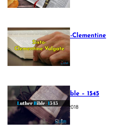
The Sixto-Clementine
Vulgate
July 12, 2025
Luther Bible – 1545
October 17, 2018