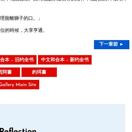
理脫離獅子的口。」
在位的時候，大享亨通。
下一章節 ►
合本 – 旧约全书
中文和合本 – 新约全书
西阿書
約珥書
 Gallery Main Site
Reflection