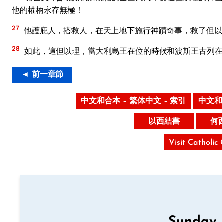
他的權柄永存無極！
27
他護庇人，搭救人，在天上地下施行神蹟奇事，救了但以
28
如此，這但以理，當大利烏王在位的時候和波斯王古列
◄ 前一章節
中文和合本 – 繁体中文 – 索引
中文和
以西結書
何
Visit Catholic
Sunday 