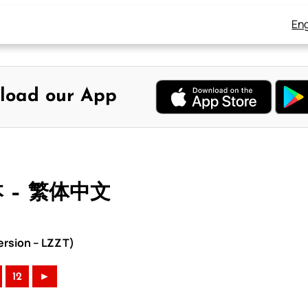
Eng
load our App
本 – 繁体中文
rsion – LZZT)
12
►