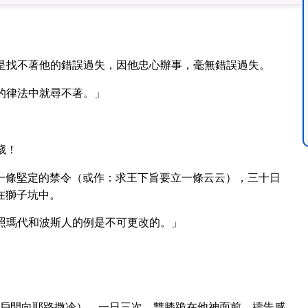
是找不著他的錯誤過失，因他忠心辦事，毫無錯誤過失。
的律法中就尋不著。」
歲！
一條堅定的禁令（或作：求王下旨要立一條云云），三十日
在獅子坑中。
照瑪代和波斯人的例是不可更改的。」
戶開向耶路撒冷），一日三次，雙膝跪在他神面前，禱告感