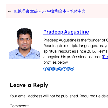
←
但以理書 章節 – 5 – 中文和合本 – 繁体中文
Pradeep Augustine
Pradeep Augustine is the founder of C
Readings in multiple languages, praye
spiritual resources since 2013. He ma
alongside his professional career (
Re
profiles below.
Follow Pradeep on Facebook
Follow Pradeep on Instagram
Follow Pradeep on X
Follow Pradeep on LinkedIn
Follow Pradeep on Pinterest
Subscribe to Pradeep’s Youtube Channel
Follow Pradeep on WordPress
Follow Pradeep on GitHub
Leave a Reply
Your email address will not be published.
Required fields
Comment
*