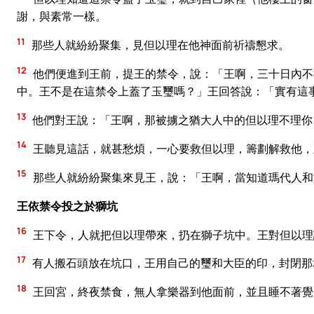
謝，與素常一樣。
11
那些人就紛紛聚集，見但以理在他神面前祈禱懇求。
12
他們便進到王前，提王的禁令，說：「王啊，三十日內不
中。王不是在這禁令上蓋了玉璽嗎？」王回答說：「實有這
13
他們對王說：「王啊，那被擄之猶大人中的但以理不理你
14
王聽見這話，就甚愁煩，一心要救但以理，籌劃解救他，
15
那些人就紛紛聚集來見王，說：「王啊，當知道瑪代人和
王依禁令投之於獅坑
16
王下令，人就把但以理帶來，扔在獅子坑中。王對但以理
17
有人搬石頭放在坑口，王用自己的璽和大臣的印，封閉那
18
王回宮，終夜禁食，無人拿樂器到他面前，並且睡不著覺