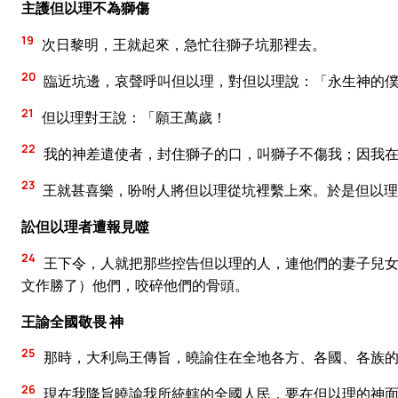
主護但以理不為獅傷
19
次日黎明，王就起來，急忙往獅子坑那裡去。
20
臨近坑邊，哀聲呼叫但以理，對但以理說：「永生神的僕
21
但以理對王說：「願王萬歲！
22
我的神差遣使者，封住獅子的口，叫獅子不傷我；因我在
23
王就甚喜樂，吩咐人將但以理從坑裡繫上來。於是但以理
訟但以理者遭報見噬
24
王下令，人就把那些控告但以理的人，連他們的妻子兒女
文作勝了）他們，咬碎他們的骨頭。
王諭全國敬畏 神
25
那時，大利烏王傳旨，曉諭住在全地各方、各國、各族
26
現在我降旨曉諭我所統轄的全國人民，要在但以理的神面