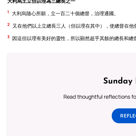
大利烏王立但以理為三總長之一
1
大利烏隨心所願，立一百二十個總督，治理通國。
2
又在他們以上立總長三人（但以理在其中），使總督在他
3
因這但以理有美好的靈性，所以顯然超乎其餘的總長和總
Sunday 
Read thoughtful reflections f
REFL