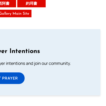
西阿書
約珥書
 Gallery Main Site
er Intentions
ayer intentions and join our community.
T PRAYER