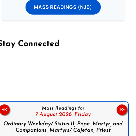
MASS READINGS (NJB)
Stay Connected
on Facebook
Follow us on Instagram
Follow us on X
Subscribe to our YouTube Channel
Follow us on WhatsApp
Mass Readings for
<<
>>
7 August 2026,
Friday
Ordinary Weekday/ Sixtus II, Pope, Martyr, and
Companions, Martyrs/ Cajetan, Priest