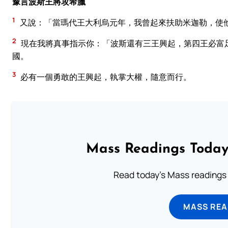
豫言波斯王將攻希臘
1
又說：「當瑪代王大利烏元年，我曾起來扶助米迦勒，使
2
現在我將真事指示你：「波斯還有三王興起，第四王必富
國。
3
必有一個勇敢的王興起，執掌大權，隨意而行。
Mass Readings Today
Read today's Mass readings 
MASS REA