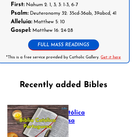
First:
Nahum 2: 1, 3; 3: 1-3, 6-7
Psalm:
Deuteronomy 32: 35cd-36ab, 39abcd, 41
Alleluia:
Matthew 5: 10
Gospel:
Matthew 16: 24-28
FULL MASS READINGS
*This is a free service provided by Catholic Gallery.
Get it here
Recently added Bibles
Bíblia Católica
Portuguesa
July 16, 2025