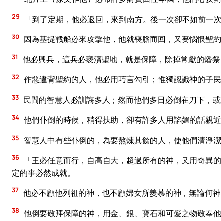
29
「到了定期，他必返回，來到南方。後一次卻不如前一
30
因為基提戰船必來攻擊他，他就喪膽而回，又要惱恨聖約
31
他必興兵，這兵必褻瀆聖地，就是保障，除掉常獻的燔祭
32
作惡違背聖約的人，他必用巧言勾引；惟獨認識神的子民
33
民間的智慧人必訓誨多人；然而他們多日必倒在刀下，或
34
他們仆倒的時候，稍得扶助，卻有許多人用諂媚的話親近
35
智慧人中有些仆倒的，為要熬煉其餘的人，使他們清淨潔
36
「王必任意而行，自高自大，超過所有的神，又用奇異的
定的事必然成就。
37
他必不顧他列祖的神，也不顧婦女所羨慕的神，無論何神
38
他倒要敬拜保障的神，用金、銀、寶石和可愛之物敬奉他