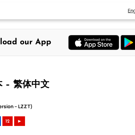
Eng
load our App
本 – 繁体中文
rsion – LZZT)
12
►