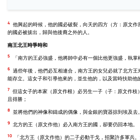
4
他興起的時候，他的國必破裂，向天的四方（方：原文作
的國必被拔出，歸與他後裔之外的人。
南王北王時爭時和
5
「南方的王必強盛，他將帥中必有一個比他更強盛，執掌
6
過些年後，他們必互相連合，南方王的女兒必就了北方王
能存立。這女子和引導他來的，並生他的，以及當時扶助他
7
但這女子的本家（原文作根）必另生一子（子：原文作枝
且得勝；
8
並將他們的神像和鑄成的偶像，與金銀的寶器掠到埃及去
9
北方的王（原文作他）必入南方王的國，卻要仍回本地。
10
「北方王（原文作他）的二子必動干戈，招聚許多軍兵。