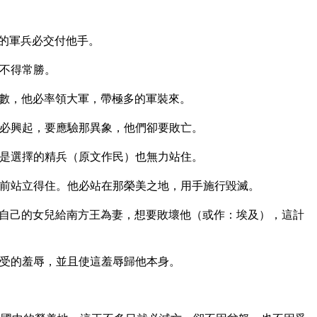
的軍兵必交付他手。
不得常勝。
數，他必率領大軍，帶極多的軍裝來。
必興起，要應驗那異象，他們卻要敗亡。
是選擇的精兵（原文作民）也無力站住。
前站立得住。他必站在那榮美之地，用手施行毀滅。
自己的女兒給南方王為妻，想要敗壞他（或作：埃及），這計
受的羞辱，並且使這羞辱歸他本身。