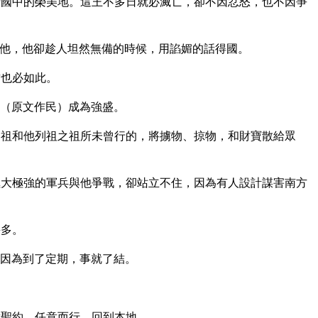
國中的榮美地。這王不多日就必滅亡，卻不因忿怒，也不因爭
他，他卻趁人坦然無備的時候，用諂媚的話得國。
君也必如此。
（原文作民）成為強盛。
祖和他列祖之祖所未曾行的，將擄物、掠物，和財寶散給眾
大極強的軍兵與他爭戰，卻站立不住，因為有人設計謀害南方
甚多。
因為到了定期，事就了結。
聖約，任意而行，回到本地。