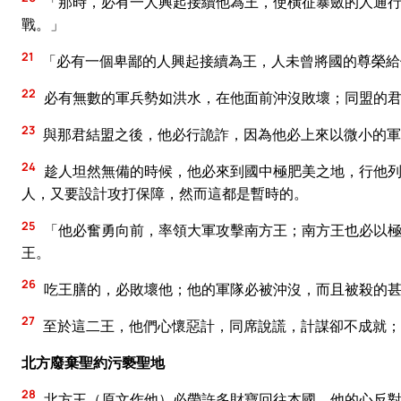
「那時，必有一人興起接續他為王，使橫征暴斂的人通行
戰。」
21
「必有一個卑鄙的人興起接續為王，人未曾將國的尊榮給
22
必有無數的軍兵勢如洪水，在他面前沖沒敗壞；同盟的
23
與那君結盟之後，他必行詭詐，因為他必上來以微小的軍
24
趁人坦然無備的時候，他必來到國中極肥美之地，行他列
人，又要設計攻打保障，然而這都是暫時的。
25
「他必奮勇向前，率領大軍攻擊南方王；南方王也必以極
王。
26
吃王膳的，必敗壞他；他的軍隊必被沖沒，而且被殺的
27
至於這二王，他們心懷惡計，同席說謊，計謀卻不成就；
北方廢棄聖約污褻聖地
28
北方王（原文作他）必帶許多財寶回往本國，他的心反對