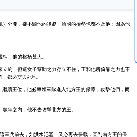
風）分開，卻不歸他的後裔，治國的權勢也都不及他；因為他
權柄，他的權柄甚大。
來立約；但這女子幫助之力存立不住，王和他所倚靠之力也不
的，都必交與死地。
）繼續王位，他必率領軍隊進入北方王的保障，攻擊他們，而
。數年之內，他不去攻擊北方的王。
這軍兵前去，如洪水氾濫，又必再去爭戰，直到南方王的保