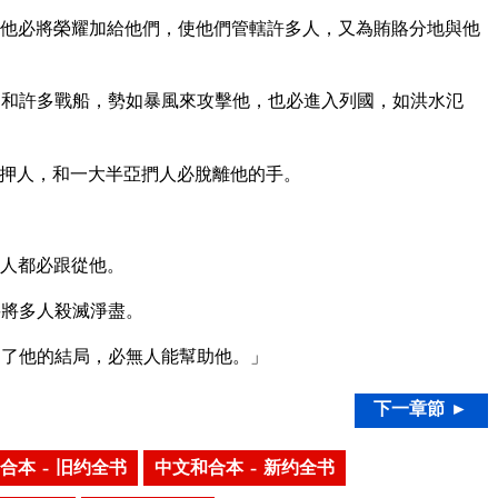
他必將榮耀加給他們，使他們管轄許多人，又為賄賂分地與他
和許多戰船，勢如暴風來攻擊他，也必進入列國，如洪水氾
押人，和一大半亞捫人必脫離他的手。
人都必跟從他。
要將多人殺滅淨盡。
了他的結局，必無人能幫助他。」
下一章節 ►
合本 – 旧约全书
中文和合本 – 新约全书