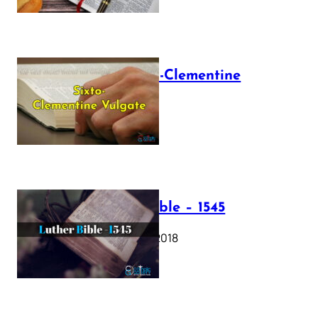
The Sixto-Clementine
Vulgate
July 12, 2025
Luther Bible – 1545
October 17, 2018