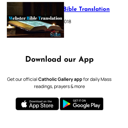
Webster Bible Translation
October 11, 2018
Download our App
Get our official
Catholic Gallery app
for daily Mass
readings, prayers & more