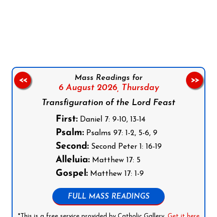
Follow us on Facebook
Follow us on Instagram
Follow us on X
Subscribe to our YouTube Channel
Follow us on WhatsApp
Mass Readings for
<<
>>
6 August 2026,
Thursday
Transfiguration of the Lord Feast
First:
Daniel 7: 9-10, 13-14
Psalm:
Psalms 97: 1-2, 5-6, 9
Second:
Second Peter 1: 16-19
Alleluia:
Matthew 17: 5
Gospel:
Matthew 17: 1-9
FULL MASS READINGS
*This is a free service provided by Catholic Gallery.
Get it here