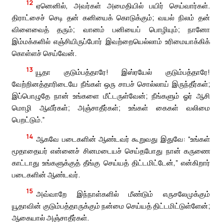
12
ஏனெனில், அவர்கள் அமைதியில் பயிர் செய்வார்கள்.
திராட்சைச் செடி தன் கனியைக் கொடுக்கும்; வயல் நிலம் தன்
விளைவைத் தரும்; வானம் பனியைப் பொழியும்; நானோ
இம்மக்களில் எஞ்சியிருப்போர் இவற்றையெல்லாம் உரிமையாக்கிக்
கொள்ளச் செய்வேன்.
13
யூதா குடும்பத்தாரே! இஸ்ரயேல் குடும்பத்தாரே!
வேற்றினத்தாரிடையே நீங்கள் ஒரு சாபச் சொல்லாய் இருந்தீர்கள்;
இப்பொழுதே நான் உங்களை மீட்டருள்வேன்; நீங்களும் ஓர் ஆசி
மொழி ஆவீர்கள்; அஞ்சாதீர்கள்; உங்கள் கைகள் வலிமை
பெறட்டும்.”
14
ஆகவே படைகளின் ஆண்டவர் கூறுவது இதுவே: “உங்கள்
மூதாதையர் என்னைச் சினமடையச் செய்தபோது நான் கருணை
காட்டாது உங்களுக்குத் தீங்கு செய்யத் திட்டமிட்டேன்,” என்கிறார்
படைகளின் ஆண்டவர்.
15
அவ்வாறே இந்நாள்களில் மீண்டும் எருசலேமுக்கும்
யூதாவின் குடும்பத்தாருக்கும் நன்மை செய்யத் திட்டமிட்டுள்ளேன்;
ஆகையால் அஞ்சாதீர்கள்.