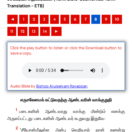
Translation – ETB)
◄
1
2
3
4
5
6
7
8
9
10
11
12
13
14
►
Click the play button to listen or click the Download button to
save a copy.
Audio Bible by
Bishop Arulselvam Rayappan
.
எருசலேமைக் கட்டுவதற்கு ஆண்டவரின் வாக்குறுதி
1
படைகளின் ஆண்டவரது வாக்கு மீண்டும் எனக்கு
அருளப்பட்டது: படைகளின் ஆண்டவர் கூறுவது இதுவே:
2
“சீயோன்மீதுள்ள அன்பு வெறியால் நான் கனன்று