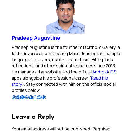
Pradeep Augustine
Pradeep Augustine is the founder of Catholic Gallery, a
faith-driven platform sharing Mass Readings in multiple
languages, prayers, quotes, catechism, Bible plans,
reflections, and other spiritual resources since 2013.
He manages the website and the official
Android
/
iOS
apps alongside his professional career (
Read his
story
). Stay connected with him on the official social
profiles below.
Follow Pradeep on Facebook
Follow Pradeep on Instagram
Follow Pradeep on X
Follow Pradeep on LinkedIn
Follow Pradeep on Pinterest
Subscribe to Pradeep’s Youtube Channel
Follow Pradeep on WordPress
Follow Pradeep on GitHub
Leave a Reply
Your email address will not be published.
Required