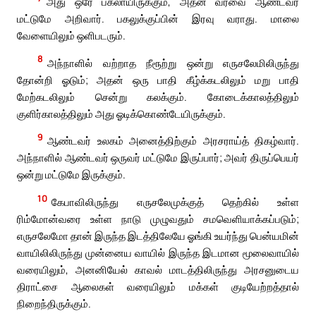
அது ஒரே பகலாயிருக்கும், அதன் வரவை ஆண்டவர்
மட்டுமே அறிவார். பகலுக்குப்பின் இரவு வராது. மாலை
வேளையிலும் ஒளிபடரும்.
8
அந்நாளில் வற்றாத நீரூற்று ஒன்று எருசலேமிலிருந்து
தோன்றி ஓடும்; அதன் ஒரு பாதி கீழ்க்கடலிலும் மறு பாதி
மேற்கடலிலும் சென்று கலக்கும். கோடைக்காலத்திலும்
குளிர்காலத்திலும் அது ஓடிக்கொண்டேயிருக்கும்.
9
ஆண்டவர் உலகம் அனைத்திற்கும் அரசராய்த் திகழ்வார்.
அந்நாளில் ஆண்டவர் ஒருவர் மட்டுமே இருப்பார்; அவர் திருப்பெயர்
ஒன்று மட்டுமே இருக்கும்.
10
கேபாவிலிருந்து எருசலேமுக்குத் தெற்கில் உள்ள
ரிம்மோன்வரை உள்ள நாடு முழுவதும் சமவெளியாக்கப்படும்;
எருசலேமோ தான் இருந்த இடத்திலேயே ஓங்கி உயர்ந்து பென்யமின்
வாயிலிலிருந்து முன்னைய வாயில் இருந்த இடமான மூலைவாயில்
வரையிலும், அனனியேல் காவல் மாடத்திலிருந்து அரசனுடைய
திராட்சை ஆலைகள் வரையிலும் மக்கள் குடியேற்றத்தால்
நிறைந்திருக்கும்.