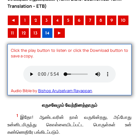
Translation – ETB)
◄
1
2
3
4
5
6
7
8
9
10
11
12
13
14
►
Click the play button to listen or click the Download button to
save a copy.
Audio Bible by
Bishop Arulselvam Rayappan
.
எருசலேமும் வேற்றினத்தாரும்
1
இதோ! ஆண்டவரின் நாள் வருகின்றது, அப்போது
உன்னிடமிருந்து கொள்ளையிடப்பட்ட பொருள்கள் உன்
கண்ணெதிரே பங்கிடப்படும்.