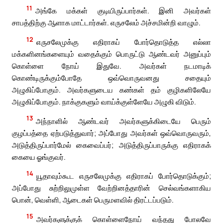
11
அங்கே மக்கள் குடியிருப்பார்கள். இனி அவர்கள்
சாபத்திற்கு ஆளாக மாட்டார்கள். எருசலேம் அச்சமின்றி வாழும்.
12
எருசலேமுக்கு எதிராகப் போர்தொடுத்த எல்லா
மக்களினங்களையும் வதைக்கும் பொருட்டு ஆண்டவர் அனுப்பும்
கொள்ளை நோய் இதுவே. அவர்கள் நடமாடிக்
கொண்டிருக்கும்போதே ஒவ்வொருவனது சதையும்
அழுகிப்போகும். அவர்களுடைய கண்கள் தம் குழிகளிலேயே
அழுகிப்போகும். நாக்குகளும் வாய்க்குள்ளேயே அழுகி விடும்.
13
அந்நாளில் ஆண்டவர் அவர்களுக்கிடையே பெரும்
குழப்பத்தை ஏற்படுத்துவார்; அப்போது அவர்கள் ஒவ்வொருவரும்,
அடுத்திருப்பார்மேல் கைவைப்பர்; அடுத்திருப்பாருக்கு எதிராகக்
கையை ஓங்குவர்.
14
யூதாவும்கூட எருசலேமுக்கு எதிராகப் போர்தொடுக்கும்;
அப்போது சுற்றிலுமுள்ள வேற்றினத்தாரின் செல்வங்களாகிய
பொன், வெள்ளி, ஆடைகள் பெருமளவில் திரட்டப்படும்.
15
அவர்களுக்குக் கொள்ளைநோய் வந்தது போலவே