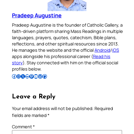
Pradeep Augustine
Pradeep Augustine is the founder of Catholic Gallery, a
faith-driven platform sharing Mass Readings in multiple
languages, prayers, quotes, catechism, Bible plans,
reflections, and other spiritual resources since 2013.
He manages the website and the official
Android
/
iOS
apps alongside his professional career (
Read his
story
). Stay connected with him on the official social
profiles below.
Follow Pradeep on Facebook
Follow Pradeep on Instagram
Follow Pradeep on X
Follow Pradeep on LinkedIn
Follow Pradeep on Pinterest
Subscribe to Pradeep’s Youtube Channel
Follow Pradeep on WordPress
Follow Pradeep on GitHub
Leave a Reply
Your email address will not be published.
Required
fields are marked
*
Comment
*