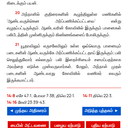
கிடைக்கும் பயன்.
20
அந்நாளில் குதிரைகளின் கழுத்திலுள்ள மணிகளில்
‘ஆண்டவருக்கென அர்ப்பணிக்கப்பட்டவை’ என்று
எழுதப்பட்டிருக்கும். ஆண்டவரின் கோவிலில் இருக்கும் பானைகள்
பலிபீடத்தின் முன்னிருக்கும் கிண்ணங்களைப் போலிருக்கும்.
21
யூதாவிலும் எருசலேமிலும் உள்ள ஒவ்வொரு பானையும்
படைகளின் ஆண்டவருக்கே அர்ப்பணிக்கப்பட்டதாய் இருக்கும்; பலி
செலுத்துவோர் எல்லாரும் பலி இறைச்சியைச் சமைப்பதற்காக
அவற்றை எடுக்க முன்வருவார்கள். மேலும், அந்நாள் முதல்
படைகளின் ஆண்டவரது கோவிலில் வணிகர் எவரும்
இருக்கமாட்டார்.
14:8
எசே 47:1; யோவா 7:38; திவெ 22:1.
14:11
திவெ 22:3.
14:16
லேவி 23:39-43.
◄ முந்தய அதிகாரம்
அடுத்த புத்தகம் ►
பைபிள் அட்டவணை
பழைய ஏற்பாடு
புதிய ஏற்பாடு