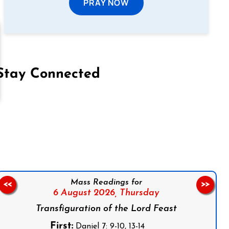
PRAY NOW
Stay Connected
on Facebook
Follow us on Instagram
Follow us on X
Subscribe to our YouTube Channel
Follow us on WhatsApp
Mass Readings for
<<
>>
6 August 2026,
Thursday
Transfiguration of the Lord Feast
First:
Daniel 7: 9-10, 13-14