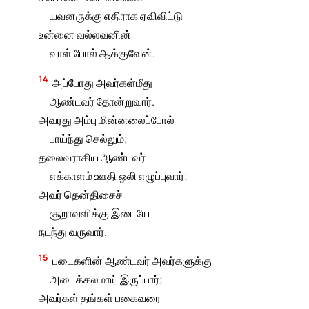
யவனருக்கு எதிராக ஏவிவிட்டு
உன்னை வல்லவனின்
வாள் போல் ஆக்குவேன்.
14
அப்போது அவர்கள்மீது
ஆண்டவர் தோன்றுவார்.
அவரது அம்பு மின்னலைப்போல்
பாய்ந்து செல்லும்;
தலைவராகிய ஆண்டவர்
எக்காளம் ஊதி ஒலி எழுப்புவார்;
அவர் தென்திசைச்
சூறாவளிக்கு இடையே
நடந்து வருவார்.
15
படைகளின் ஆண்டவர் அவர்களுக்கு
அடைக்கலமாய் இருப்பார்;
அவர்கள் தங்கள் பகைவரை