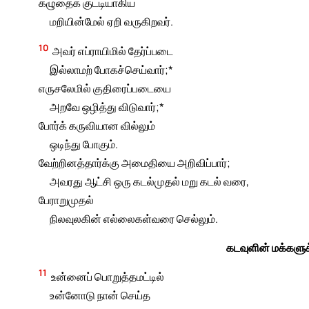
கழுதைக் குட்டியாகிய
மறியின்மேல் ஏறி வருகிறவர்.
10
அவர் எப்ராயிமில் தேர்ப்படை
இல்லாமற் போகச்செய்வார்;*
எருசலேமில் குதிரைப்படையை
அறவே ஒழித்து விடுவார்;*
போர்க் கருவியான வில்லும்
ஒடிந்து போகும்.
வேற்றினத்தார்க்கு அமைதியை அறிவிப்பார்;
அவரது ஆட்சி ஒரு கடல்முதல் மறு கடல் வரை,
பேராறுமுதல்
நிலவுலகின் எல்லைகள்வரை செல்லும்.
கடவுளின் மக்களுக்க
11
உன்னைப் பொறுத்தமட்டில்
உன்னோடு நான் செய்த