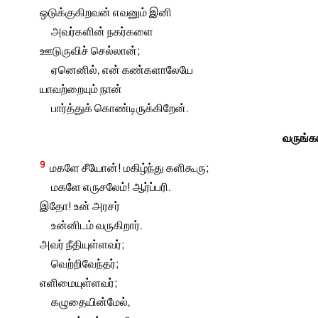
ஒடுக்குகிறவன் எவனும் இனி
அவர்களின் நகர்களை
ஊடுருவிச் செல்லான்;
ஏனெனில், என் கண்களாலேயே
யாவற்றையும் நான்
பார்த்துக் கொண்டிருக்கிறேன்.
வருங்க
9
மகளே சீயோன்! மகிழ்ந்து களிகூரு;
மகளே எருசலேம்! ஆர்ப்பரி.
இதோ! உன் அரசர்
உன்னிடம் வருகிறார்.
அவர் நீதியுள்ளவர்;
வெற்றிவேந்தர்;
எளிமையுள்ளவர்;
கழுதையின்மேல்,