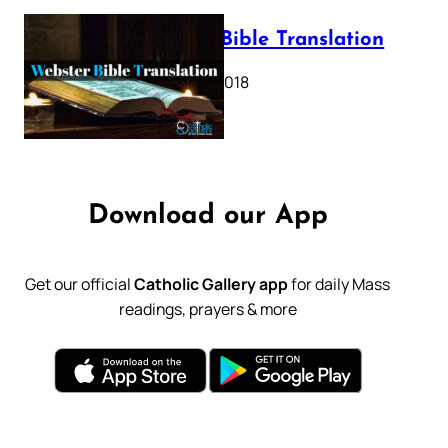
Webster Bible Translation
October 11, 2018
Download our App
Get our official
Catholic Gallery app
for daily Mass
readings, prayers & more