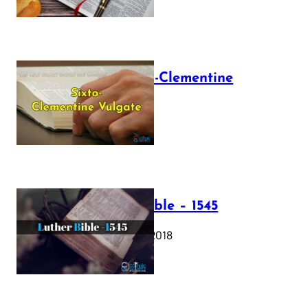
The Sixto-Clementine
Vulgate
July 12, 2025
Luther Bible – 1545
October 17, 2018