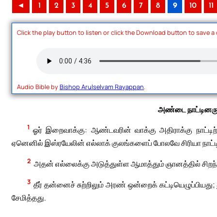
◄
1
2
3
4
5
6
7
8
9
10
11
Click the play button to listen or click the Download button to save a
Audio Bible by
Bishop Arulselvam Rayappan
.
அண்டை நாட்டினரு
1
ஓர் இறைவாக்கு: ஆண்டவரின் வாக்கு அதிராக்கு நாட்டிற்க
ஏனெனில் இஸ்ரயேலின் எல்லாக் குலங்களைப் போலவே சிரியா நாட்
2
அதன் எல்லைக்கு அடுத்துள்ள ஆமாத்தும் ஞானத்தில் சிறந்
3
தீர் தன்னைச் சுற்றிலும் அரண் ஒன்றைக் கட்டியெழுப்பிய
சேமித்தது.