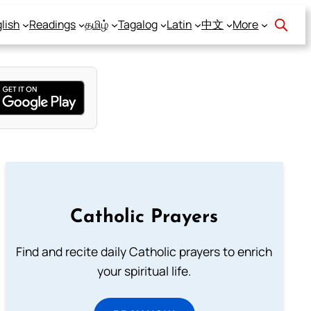
lish
Readings
தமிழ்
Tagalog
Latin
中文
More
Catholic Prayers
Find and recite daily Catholic prayers to enrich
your spiritual life.