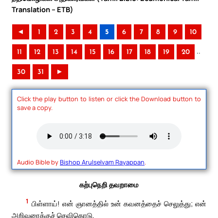
Translation – ETB)
◄
1
2
3
4
5
6
7
8
9
10
..
11
12
13
14
15
16
17
18
19
20
30
31
►
Click the play button to listen or click the Download button to
save a copy.
Audio Bible by
Bishop Arulselvam Rayappan
.
கற்புநெறி தவறாமை
1
பிள்ளாய்! என் ஞானத்தில் உன் கவனத்தைச் செலுத்து; என்
அறிவுரைக்குச் செவிகொடு.