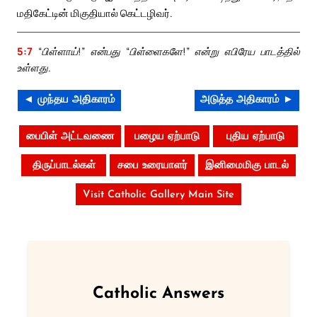
மதிகேட்டின் மிகுதியால் கெட்டழிவர்.
5:7
“பிள்ளாய்!” என்பது “பிள்ளைகளே!” என்று எபிரேய பாடத்தில்
உள்ளது.
◄ முந்தய அதிகாரம்
அடுத்த அதிகாரம் ►
பைபிள் அட்டவணை
பழைய ஏற்பாடு
புதிய ஏற்பாடு
திருப்பாடல்கள்
சபை உரையாளர்
இனிமைமிகு பாடல்
Visit Catholic Gallery Main Site
Catholic Answers