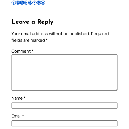
Follow Pradeep on Facebook
Follow Pradeep on Instagram
Follow Pradeep on X
Follow Pradeep on LinkedIn
Follow Pradeep on Pinterest
Subscribe to Pradeep’s Youtube Channel
Follow Pradeep on WordPress
Follow Pradeep on GitHub
Leave a Reply
Your email address will not be published.
Required
fields are marked
*
Comment
*
Name
*
Email
*