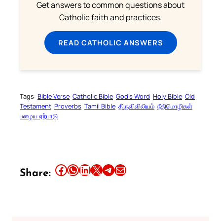
Get answers to common questions about
Catholic faith and practices.
READ CATHOLIC ANSWERS
Tags:
Bible Verse
Catholic Bible
God’s Word
Holy Bible
Old
Testament
Proverbs
Tamil Bible
திருவிவிலியம்
நீதிமொழிகள்
பழைய ஏற்பாடு
Share this article on Facebook
Share this article on WhatsApp
Share this article on LinkedIn
Share this article on X
Share this article on Telegram
Email this Article
Share: